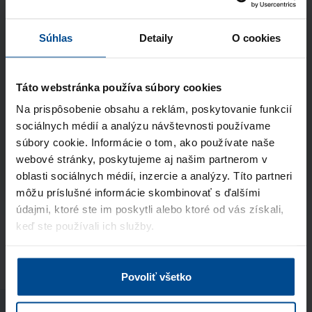
Súhlasím so spracúvaním
osobných údajov
Súhlas
Detaily
O cookies
a vyhlasujem, že som sa oboznámil so
zásadami ochrany osobných údajov
Táto webstránka používa súbory cookies
Na prispôsobenie obsahu a reklám, poskytovanie funkcií
Odoslať
sociálnych médií a analýzu návštevnosti používame
súbory cookie. Informácie o tom, ako používate naše
Stránka je chránená pomocou Google reCaptcha
webové stránky, poskytujeme aj našim partnerom v
oblasti sociálnych médií, inzercie a analýzy. Títo partneri
môžu príslušné informácie skombinovať s ďalšími
údajmi, ktoré ste im poskytli alebo ktoré od vás získali,
Vyplňte formulár
keď ste používali ich služby.
Vyberte si balík podľa počtu kandidátov, ktorých
chcete kontaktovať, a pošlite nám svoje kontaktné
údaje. Po odoslaní vám príde notifikácia s
Povoliť všetko
potvrdením prijatia žiadosti. Ide o nazáväznú
objednávku.