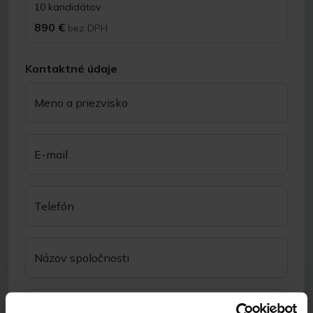
10 kandidátov
890 €
bez DPH
Kontaktné údaje
Meno a priezvisko
E-mail
Telefón
Názov spoločnosti
Odkiaľ ste sa nás dozvedeli?