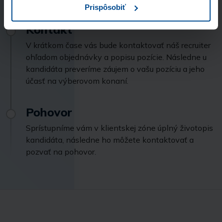
Prispôsobiť
Kontakt
V krátkom čase vás bude kontaktovať náš recruiter
ohľadom objednávky a popisu pozície. Následne u
kandidáta preveríme záujem o vašu pozíciu a jeho
účasť na výberovom konaní.
Pohovor
Sprístupníme vám v klientskej zóne úplný životopis
kandidáta, následne ho môžete kontaktovať a
pozvať na pohovor.