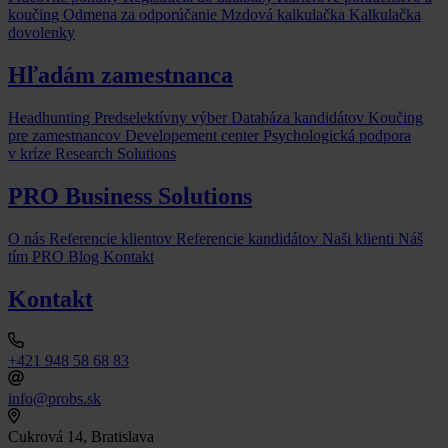
koučing
Odmena za odporúčanie
Mzdová kalkulačka
Kalkulačka
dovolenky
Hľadám zamestnanca
Headhunting
Predselektívny výber
Databáza kandidátov
Koučing
pre zamestnancov
Developement center
Psychologická podpora
v kríze
Research Solutions
PRO Business Solutions
O nás
Referencie klientov
Referencie kandidátov
Naši klienti
Náš
tím
PRO Blog
Kontakt
Kontakt
+421 948 58 68 83
info@probs.sk
Cukrová 14, Bratislava