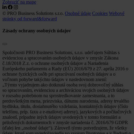
Zobraziť na mape
© PRO Business Solutions s.r.o.
Osobné údaje
Cookies
Webové
stránky od forward&forward
Zásady ochrany osobných údajov
Spoločnosti PRO Business Solutions, s.r.o. udeľujem Súhlas s
evidenciou a spracovaním osobných údajov v zmysle Zákona
č.18/2018 Z.z. o ochrane osobných údajov a Nariadenia
Európskeho parlamentu a Rady (EÚ) 2016/679 z 27. apríla 2016 o
ochrane fyzických osôb pri spracúvaní osobných údajov a o
voľnom pohybe takýchto údajov v nasledovnom znení:
„Týmto vyjadrujem ako dotknutá osoba svoj dobrovoľný súhlas
so spracovaním, evidenciou a archiváciou svojich osobných údajov
v rozsahu potrebnom na sprostredkovanie zamestnania, a to
predovšetkým mena, priezviska, dátumu narodenia, adresy trvalého
bydliska, titulu, dosiahnutého vzdelania, kontaktných údajov (číslo
telefónu, príp. faxu a e-mailovej adresy), jazykových a počítačových
znalostí, prípadne iných údajov uvedených v tomto formulári a
priložených dokumentoch v zmysle nariadenia č. 2016/679 GDPR
(ďalej len „osobné údaje“). Zároveň týmto potvrdzujem, že všetky
údaje, ktoré som uviedol/uviedla vo svojom životopise a v žiadosti o