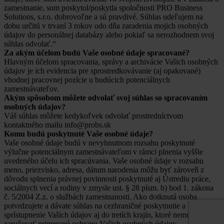
zamestnanie, som poskytol/poskytla spoločnosti PRO Business
Solutions, s.r.o. dobrovoľne a sú pravdivé. Súhlas udeľujem na
dobu určitú v trvaní 3 rokov odo dňa zaradenia mojich osobných
údajov do personálnej databázy alebo pokiaľ sa nerozhodnem svoj
súhlas odvolať.“
Za akým účelom budú Vaše osobné údaje spracované?
Hlavným účelom spracovania, správy a archivácie Vašich osobných
údajov je ich evidencia pre sprostredkovávanie (aj opakované)
vhodnej pracovnej pozície u budúcich potenciálnych
zamestnávateľov.
Akým spôsobom môžete odvolať svoj súhlas so spracovaním
osobných údajov?
Váš súhlas môžete kedykoľvek odvolať prostredníctvom
kontaktného mailu info@probs.sk
Komu budú poskytnuté Vaše osobné údaje?
Vaše osobné údaje budú v nevyhnutnom rozsahu poskytnuté
výlučne potenciálnym zamestnávateľom v rámci plnenia vyššie
uvedeného účelu ich spracúvania. Vaše osobné údaje v rozsahu
meno, priezvisko, adresa, dátum narodenia môžu byť zároveň z
dôvodu splnenia právnej povinnosti poskytnuté aj Ústrediu práce,
sociálnych vecí a rodiny v zmysle ust. § 28 písm. b) bod 1. zákona
č. 5/2004 Z.z. o službách zamestnanosti. Ako dotknutá osoba
potvrdzujete a dávate súhlas na cezhraničné poskytnutie a
sprístupnenie Vašich údajov aj do tretích krajín, ktoré nemusia
zaručovať primeranú ochranu Vašich osobných údajov.