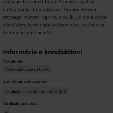
zkušenosti v marketingu. Primárně bych se
chtěla zaměřit na budování brandu, tvorbu
strategií, monitoring trhu a další. Od nové práce
očekávám, že mi bude svěřeno něco, do čeho se
budu moci plně položit.
Informácie o kandidátovi
Vzdelanie
Vysokoškolské I. stupňa
Znaloť cudzích jazykov
Anglicky – stredne pokročilý (B2)
Vodičský preukaz