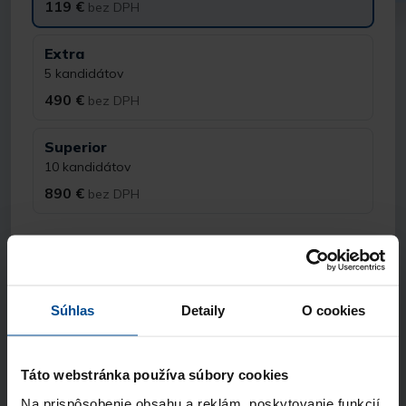
119 €
bez DPH
Extra
5 kandidátov
490 €
bez DPH
Superior
10 kandidátov
890 €
bez DPH
Kontaktné údaje
Meno a priezvisko
Súhlas
Detaily
O cookies
E-mail
Táto webstránka používa súbory cookies
Na prispôsobenie obsahu a reklám, poskytovanie funkcií