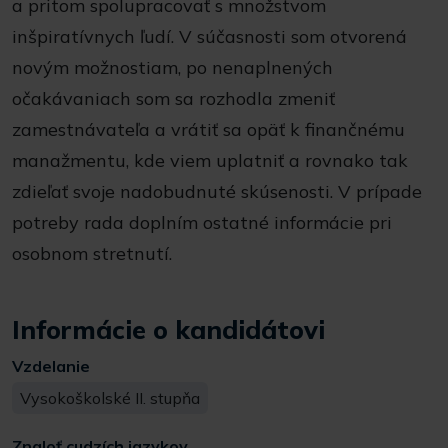
a pritom spolupracovať s množstvom
inšpiratívnych ľudí. V súčasnosti som otvorená
novým možnostiam, po nenaplnených
očakávaniach som sa rozhodla zmeniť
zamestnávateľa a vrátiť sa opäť k finančnému
manažmentu, kde viem uplatniť a rovnako tak
zdieľať svoje nadobudnuté skúsenosti. V prípade
potreby rada doplním ostatné informácie pri
osobnom stretnutí.
Informácie o kandidátovi
Vzdelanie
Vysokoškolské II. stupňa
Znaloť cudzích jazykov