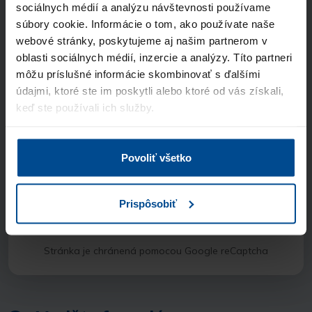
sociálnych médií a analýzu návštevnosti používame
súbory cookie. Informácie o tom, ako používate naše
webové stránky, poskytujeme aj našim partnerom v
Názov spoločnosti
oblasti sociálnych médií, inzercie a analýzy. Títo partneri
môžu príslušné informácie skombinovať s ďalšími
Odkiaľ ste sa nás dozvedeli?
údajmi, ktoré ste im poskytli alebo ktoré od vás získali,
keď ste používali ich služby.
Súhlasím so spracúvaním
osobných údajov
a vyhlasujem, že som sa oboznámil so
Povoliť všetko
zásadami ochrany osobných údajov
Prispôsobiť
Odoslať
Stránka je chránená pomocou Google reCaptcha