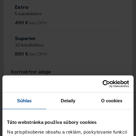
Extra
5 kandidátov
490 €
bez DPH
Superior
10 kandidátov
890 €
bez DPH
Kontaktné údaje
Meno a priezvisko
Súhlas
Detaily
O cookies
E-mail
Táto webstránka používa súbory cookies
Telefón
Na prispôsobenie obsahu a reklám, poskytovanie funkcií