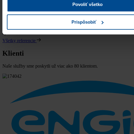
Povoliť všetko
Ing.arch. Darina Lalíková CSc.
Prispôsobiť
konateľka a šéfredaktorka, Vydavateľstvo Eurostav spol. s r.o.
Všetky referencie
Klienti
Naše služby sme poskytli už viac ako 80 klientom.