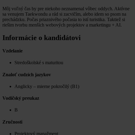
Môj voľný čas by pre niekoho neznamenal vôbec oddych. Aktívne
sa venujem Taekwondu a rád si zacvičím, alebo idem so psom na
prechádzku. Počas priaznivého počasia to istí turistika. Taktiež si
riešim tvorbu menších webových projektov a marketingu + AI.
Informácie o kandidátovi
Vzdelanie
Stredoškolské s maturitou
Znaloť cudzích jazykov
Anglicky – mierne pokročilý (B1)
Vodičský preukaz
B
Zručnosti
Projektový manažment