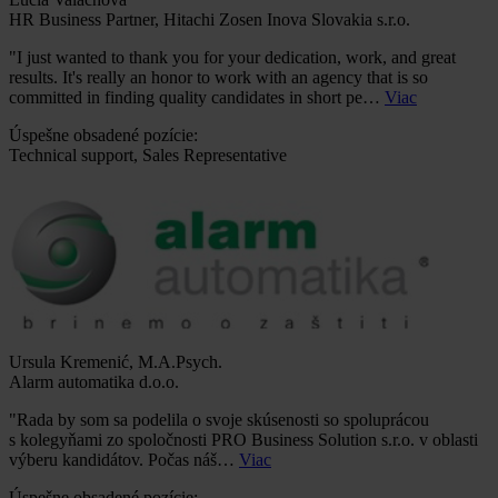
HR Business Partner, Hitachi Zosen Inova Slovakia s.r.o.
"I just wanted to thank you for your dedication, work, and great
results. It's really an honor to work with an agency that is so
committed in finding quality candidates in short pe…
Viac
Úspešne obsadené pozície:
Technical support, Sales Representative
Ursula Kremenić, M.A.Psych.
Alarm automatika d.o.o.
"Rada by som sa podelila o svoje skúsenosti so spoluprácou
s kolegyňami zo spoločnosti PRO Business Solution s.r.o. v oblasti
výberu kandidátov. Počas náš…
Viac
Úspešne obsadené pozície: