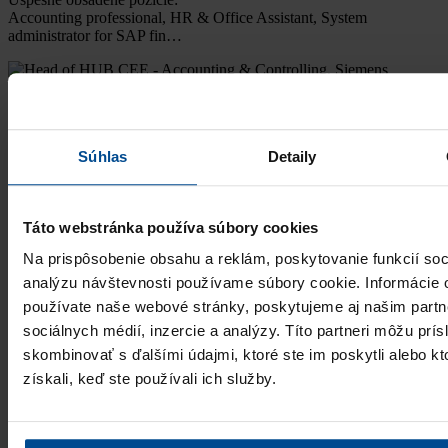
Accounting professional, HR & Office Assistant, System
administrator for SAP fin…
Monika Žitňanská
Head of HUB CEE - Accounting & Controlling, Siemens Energy,
s.r.o.
Súhlas
Detaily
,,Agentúru PRO Business Solutions sme oslovili na základe ich
prezentácie na webe. Od prvého stretnutia bolo jasné, že pracujú
profesionálne. Okrem tejto agentú…
Viac
Táto webstránka používa súbory cookies
Úspešne obsadené pozície:
Na prispôsobenie obsahu a reklám, poskytovanie funkcií soc
Vedúci/vedúca pre obchod a marketing
analýzu návštevnosti používame súbory cookie. Informácie 
používate naše webové stránky, poskytujeme aj našim partn
sociálnych médií, inzercie a analýzy. Títo partneri môžu prí
skombinovať s ďalšími údajmi, ktoré ste im poskytli alebo kt
získali, keď ste používali ich služby.