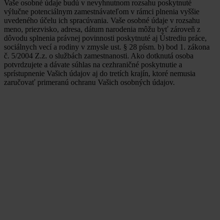
Vaše osobné údaje budú v nevyhnutnom rozsahu poskytnuté
výlučne potenciálnym zamestnávateľom v rámci plnenia vyššie
uvedeného účelu ich spracúvania. Vaše osobné údaje v rozsahu
meno, priezvisko, adresa, dátum narodenia môžu byť zároveň z
dôvodu splnenia právnej povinnosti poskytnuté aj Ústrediu práce,
sociálnych vecí a rodiny v zmysle ust. § 28 písm. b) bod 1. zákona
č. 5/2004 Z.z. o službách zamestnanosti. Ako dotknutá osoba
potvrdzujete a dávate súhlas na cezhraničné poskytnutie a
sprístupnenie Vašich údajov aj do tretích krajín, ktoré nemusia
zaručovať primeranú ochranu Vašich osobných údajov.