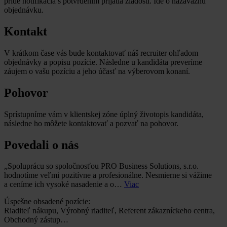
príde notifikácia s potvrdením prijatia žiadosti. Ide o nazáväznú
objednávku.
Kontakt
V krátkom čase vás bude kontaktovať náš recruiter ohľadom
objednávky a popisu pozície. Následne u kandidáta preveríme
záujem o vašu pozíciu a jeho účasť na výberovom konaní.
Pohovor
Sprístupníme vám v klientskej zóne úplný životopis kandidáta,
následne ho môžete kontaktovať a pozvať na pohovor.
Povedali o nás
„Spoluprácu so spoločnosťou PRO Business Solutions, s.r.o.
hodnotíme veľmi pozitívne a profesionálne. Nesmierne si vážime
a ceníme ich vysoké nasadenie a o…
Viac
Úspešne obsadené pozície:
Riaditeľ nákupu, Výrobný riaditeľ, Referent zákazníckeho centra,
Obchodný zástup…