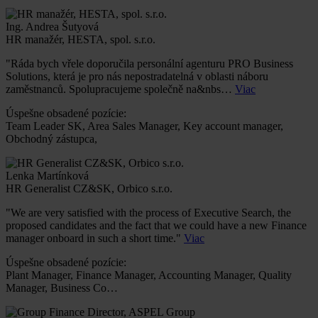
Ing. Andrea Šutyová
HR manažér, HESTA, spol. s.r.o.
"Ráda bych vřele doporučila personální agenturu PRO Business
Solutions, která je pro nás nepostradatelná v oblasti náboru
zaměstnanců. Spolupracujeme společně na&nbs…
Viac
Úspešne obsadené pozície:
Team Leader SK, Area Sales Manager, Key account manager,
Obchodný zástupca,
Lenka Martínková
HR Generalist CZ&SK, Orbico s.r.o.
"We are very satisfied with the process of Executive Search, the
proposed candidates and the fact that we could have a new Finance
manager onboard in such a short time."
Viac
Úspešne obsadené pozície:
Plant Manager, Finance Manager, Accounting Manager, Quality
Manager, Business Co…