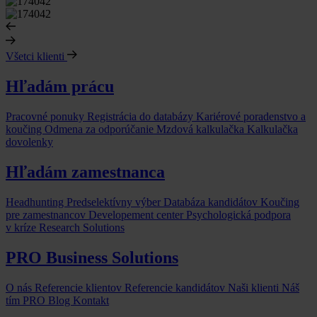
Všetci klienti
Hľadám prácu
Pracovné ponuky
Registrácia do databázy
Kariérové poradenstvo a
koučing
Odmena za odporúčanie
Mzdová kalkulačka
Kalkulačka
dovolenky
Hľadám zamestnanca
Headhunting
Predselektívny výber
Databáza kandidátov
Koučing
pre zamestnancov
Developement center
Psychologická podpora
v kríze
Research Solutions
PRO Business Solutions
O nás
Referencie klientov
Referencie kandidátov
Naši klienti
Náš
tím
PRO Blog
Kontakt