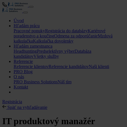
Úvod
Hľadám prácu
Pracovné ponuky
Registrácia do databázy
Kariérové
poradenstvo a koučing
Odmena za odporúčanie
Mzdová
kalkulačka
Kalkulačka dovolenky
Hľadám zamestnanca
Headhunting
Predselektívny výber
Databáza
kandidátov
Všetky služby
Referencie
Referencie klientov
Referencie kandidátov
Naši klienti
PRO Blog
O nás
PRO Business Solutions
Náš tím
Kontakt
Registrácia
Späť na vyhľadávanie
IT produktový manažér