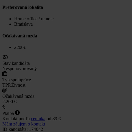
Preferovaná lokalita
Home office / remote
Bratislava
Očakávaná mzda
2200€
Stav kandidáta
Nespohovorovaný
Typ spolupráce
TPP,Živnosť
Očakávaná mzda
2.200 €
Platba
Kontakt podľa
cenníka
od 89 €
Mám záujem o kontakt
ID kandidáta: 174042