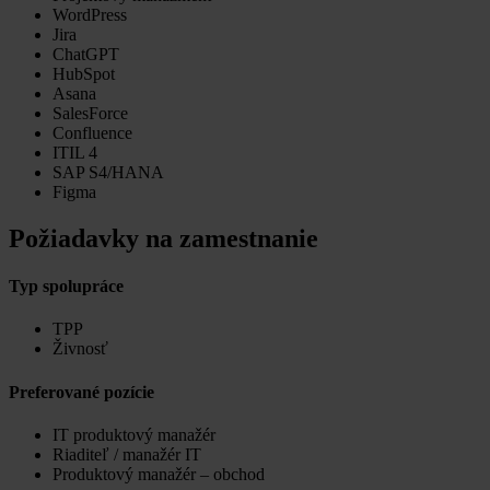
WordPress
Jira
ChatGPT
HubSpot
Asana
SalesForce
Confluence
ITIL 4
SAP S4/HANA
Figma
Požiadavky na zamestnanie
Typ spolupráce
TPP
Živnosť
Preferované pozície
IT produktový manažér
Riaditeľ / manažér IT
Produktový manažér – obchod