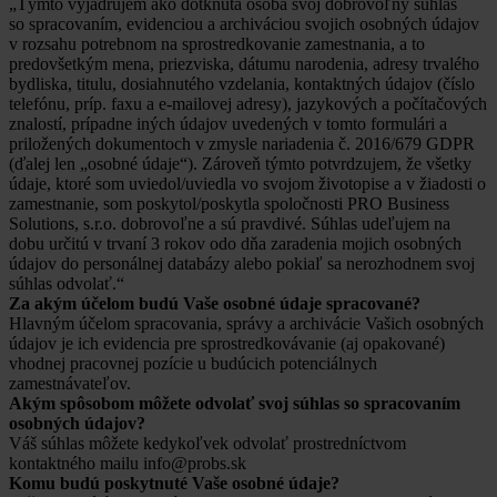
„Týmto vyjadrujem ako dotknutá osoba svoj dobrovoľný súhlas
so spracovaním, evidenciou a archiváciou svojich osobných údajov
v rozsahu potrebnom na sprostredkovanie zamestnania, a to
predovšetkým mena, priezviska, dátumu narodenia, adresy trvalého
bydliska, titulu, dosiahnutého vzdelania, kontaktných údajov (číslo
telefónu, príp. faxu a e-mailovej adresy), jazykových a počítačových
znalostí, prípadne iných údajov uvedených v tomto formulári a
priložených dokumentoch v zmysle nariadenia č. 2016/679 GDPR
(ďalej len „osobné údaje“). Zároveň týmto potvrdzujem, že všetky
údaje, ktoré som uviedol/uviedla vo svojom životopise a v žiadosti o
zamestnanie, som poskytol/poskytla spoločnosti PRO Business
Solutions, s.r.o. dobrovoľne a sú pravdivé. Súhlas udeľujem na
dobu určitú v trvaní 3 rokov odo dňa zaradenia mojich osobných
údajov do personálnej databázy alebo pokiaľ sa nerozhodnem svoj
súhlas odvolať.“
Za akým účelom budú Vaše osobné údaje spracované?
Hlavným účelom spracovania, správy a archivácie Vašich osobných
údajov je ich evidencia pre sprostredkovávanie (aj opakované)
vhodnej pracovnej pozície u budúcich potenciálnych
zamestnávateľov.
Akým spôsobom môžete odvolať svoj súhlas so spracovaním
osobných údajov?
Váš súhlas môžete kedykoľvek odvolať prostredníctvom
kontaktného mailu info@probs.sk
Komu budú poskytnuté Vaše osobné údaje?