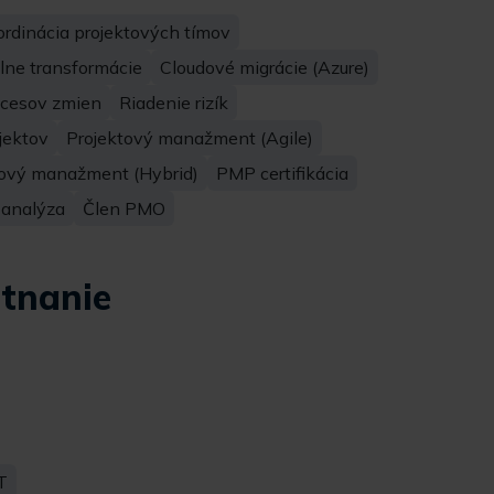
ordinácia projektových tímov
álne transformácie
Cloudové migrácie (Azure)
ocesov zmien
Riadenie rizík
jektov
Projektový manažment (Agile)
tový manažment (Hybrid)
PMP certifikácia
 analýza
Člen PMO
tnanie
T