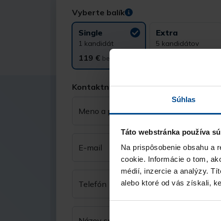
Vyberte balík
Single
Extra
1 kandidát
5 kandidátov
119 €
490 €
bez DPH
bez DPH
Kontaktné údaje
Súhlas
Meno a priezvisko
Táto webstránka používa sú
E-mail
Na prispôsobenie obsahu a r
cookie. Informácie o tom, ak
médií, inzercie a analýzy. Tí
alebo ktoré od vás získali, ke
Telefón
Názov spoločnosti