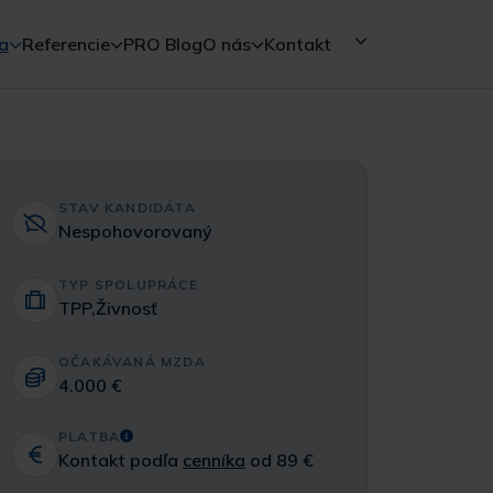
a
Referencie
PRO Blog
O nás
Kontakt
STAV KANDIDÁTA
Nespohovorovaný
TYP SPOLUPRÁCE
TPP,Živnosť
OČAKÁVANÁ MZDA
4.000 €
PLATBA
Kontakt podľa
cenníka
od 89 €