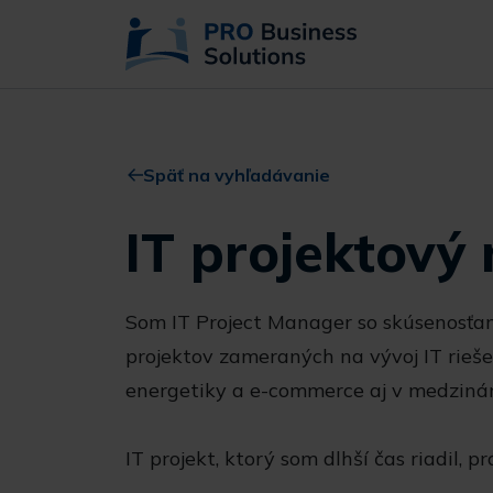
Späť na vyhľadávanie
IT projektový
Som IT Project Manager so skúsenosťam
projektov zameraných na vývoj IT rieše
energetiky a e-commerce aj v medziná
IT projekt, ktorý som dlhší čas riadil, p