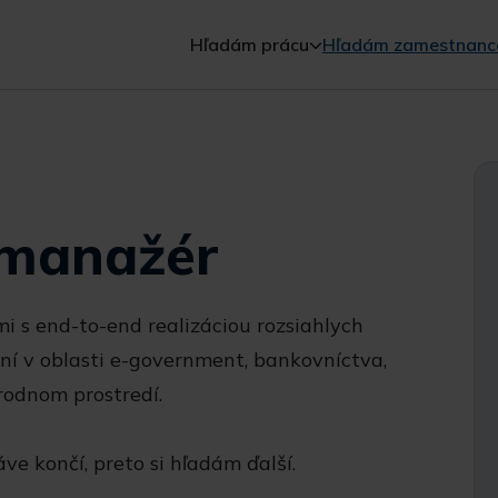
Hľadám prácu
Hľadám zamestnanc
 manažér
i s end-to-end realizáciou rozsiahlych
ní v oblasti e-government, bankovníctva,
rodnom prostredí.
ráve končí, preto si hľadám ďalší.