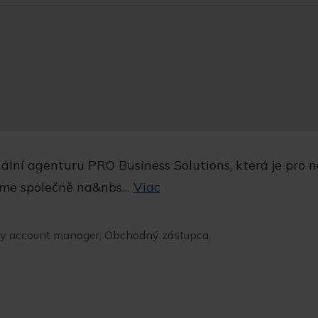
ální agenturu PRO Business Solutions, která je pro n
eme společně na&nbs…
Viac
ey account manager, Obchodný zástupca,