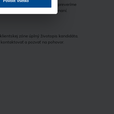
Povoliť všetko
 pozície. Následne u kandidáta preveríme
u a jeho účasť na výberovom konaní.
lientskej zóne úplný životopis kandidáta,
kontaktovať a pozvať na pohovor.