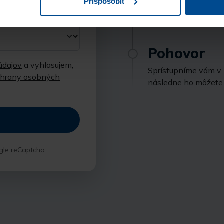
Prispôsobiť
objednávky a popisu
záujem o vašu pozíci
Pohovor
údajov
a vyhlasujem,
Sprístupníme vám v k
chrany osobných
následne ho môžete 
gle reCaptcha