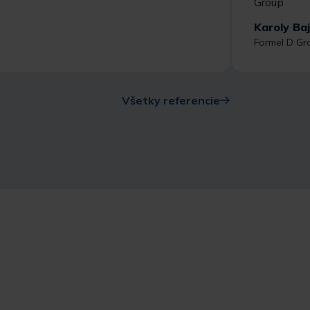
Karoly Ba
Formel D Gr
Všetky referencie