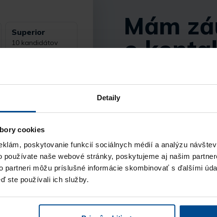
Mám zá
Superior
o konta
10 kandidátov
890 €
bez DPH
kandidá
Detaily
Vyplňte fo
bory cookies
Vyberte si balík pod
kontaktovať, a pošli
eklám, poskytovanie funkcií sociálnych médií a analýzu návšte
vám príde notifikácia
o používate naše webové stránky, poskytujeme aj našim partner
nazáväznú objednáv
to partneri môžu príslušné informácie skombinovať s ďalšími údaj
ď ste používali ich služby.
Kontakt
V krátkom čase vás 