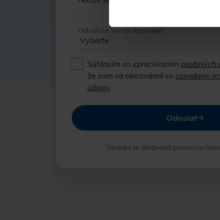
Odkiaľ ste sa nás dozvedeli?
Súhlasím so spracúvaním
osobných 
že som sa oboznámil so
zásadami o
údajov
Odoslať
Stránka je chránená pomocou Goo