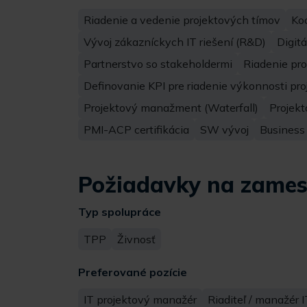
Riadenie a vedenie projektových tímov
Ko
Vývoj zákazníckych IT riešení (R&D)
Digit
Partnerstvo so stakeholdermi
Riadenie pr
Definovanie KPI pre riadenie výkonnosti pro
Projektový manažment (Waterfall)
Projek
PMI-ACP certifikácia
SW vývoj
Business
Požiadavky na zames
Typ spolupráce
TPP
Živnosť
Preferované pozície
IT projektový manažér
Riaditeľ / manažér I