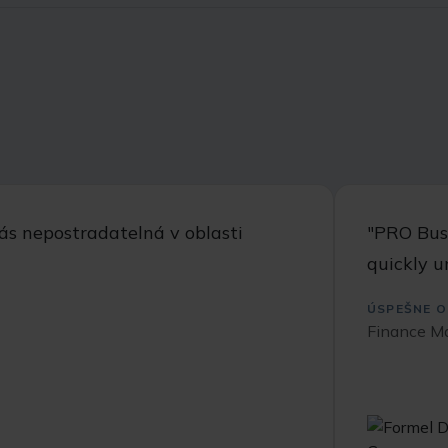
ás nepostradatelná v oblasti
"PRO Busi
quickly u
ÚSPEŠNE O
Finance M