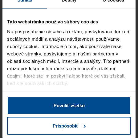
Kontaktné údaje
Meno a priezvisko
Táto webstránka používa súbory cookies
Na prispôsobenie obsahu a reklám, poskytovanie funkcií
sociálnych médií a analýzu návštevnosti používame
E-mail
súbory cookie. Informácie o tom, ako používate naše
webové stránky, poskytujeme aj našim partnerom v
oblasti sociálnych médií, inzercie a analýzy. Títo partneri
Telefón
môžu príslušné informácie skombinovať s ďalšími
údajmi, ktoré ste im poskytli alebo ktoré od vás získali,
keď ste používali ich služby.
Názov spoločnosti
Povoliť všetko
Odkiaľ ste sa nás dozvedeli?
Prispôsobiť
Súhlasím so spracúvaním
osobných údajov
a vyhlasujem, že som sa oboznámil so