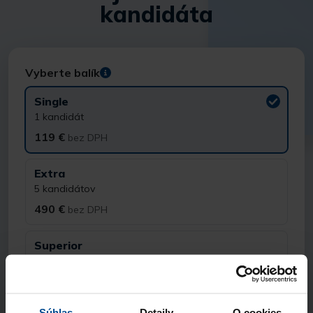
kandidáta
Vyberte balík
Single
1 kandidát
119 €
bez DPH
Extra
5 kandidátov
490 €
bez DPH
Superior
10 kandidátov
890 €
bez DPH
Súhlas
Detaily
O cookies