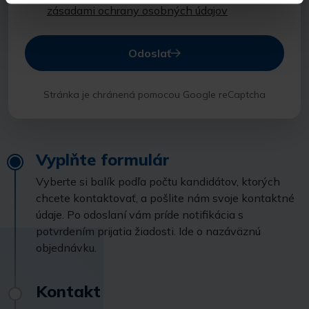
zásadami ochrany osobných údajov
Odoslať
Stránka je chránená pomocou Google reCaptcha
Vyplňte formulár
Vyberte si balík podľa počtu kandidátov, ktorých
chcete kontaktovať, a pošlite nám svoje kontaktné
údaje. Po odoslaní vám príde notifikácia s
potvrdením prijatia žiadosti. Ide o nazáväznú
objednávku.
Kontakt