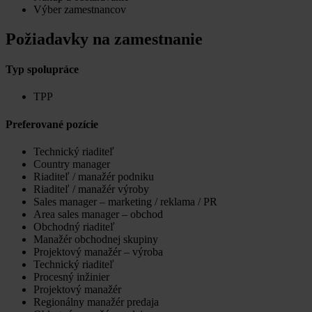
Výber zamestnancov
Požiadavky na zamestnanie
Typ spolupráce
TPP
Preferované pozície
Technický riaditeľ
Country manager
Riaditeľ / manažér podniku
Riaditeľ / manažér výroby
Sales manager – marketing / reklama / PR
Area sales manager – obchod
Obchodný riaditeľ
Manažér obchodnej skupiny
Projektový manažér – výroba
Technický riaditeľ
Procesný inžinier
Projektový manažér
Regionálny manažér predaja