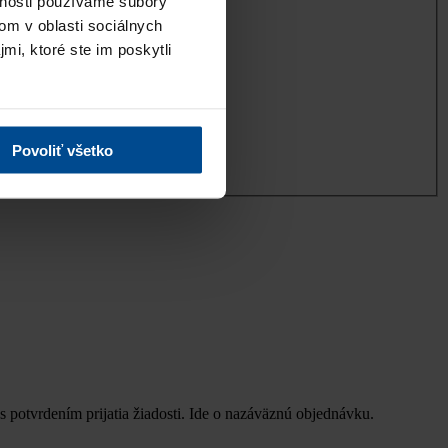
vnosti používame súbory
om v oblasti sociálnych
mi, ktoré ste im poskytli
Povoliť všetko
s potvrdením prijatia žiadosti. Ide o nazáväznú objednávku.