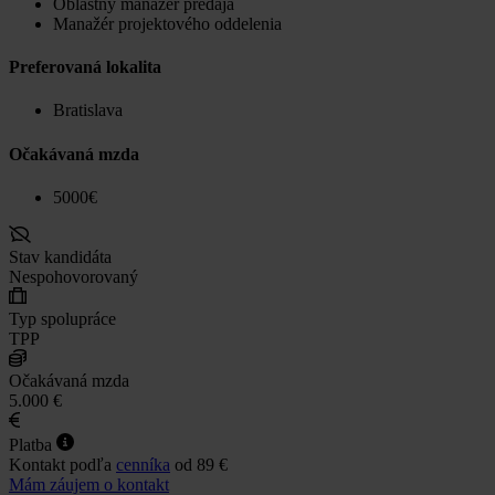
Oblastný manažér predaja
Manažér projektového oddelenia
Preferovaná lokalita
Bratislava
Očakávaná mzda
5000€
Stav kandidáta
Nespohovorovaný
Typ spolupráce
TPP
Očakávaná mzda
5.000 €
Platba
Kontakt podľa
cenníka
od 89 €
Mám záujem o kontakt