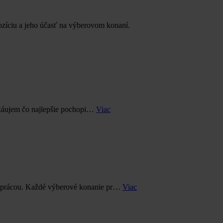
ozíciu a jeho účasť na výberovom konaní.
 záujem čo najlepšie pochopi…
Viac
oluprácou. Každé výberové konanie pr…
Viac