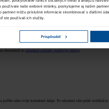
eklám, poskytovanie funkcií sociálnych médií a analýzu návšte
o používate naše webové stránky, poskytujeme aj našim partner
to partneri môžu príslušné informácie skombinovať s ďalšími údaj
ď ste používali ich služby.
Prispôsobiť
 sa oboznámil so
zásadami ochrany osobných údajov
a pošlite nám svoje kontaktné údaje. Po odoslaní vám príde notifikácia 