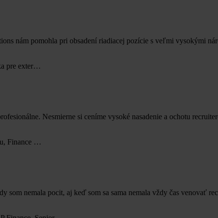
tions nám pomohla pri obsadení riadiacej pozície s veľmi vysokými n
ka pre exter…
ofesionálne. Nesmierne si ceníme vysoké nasadenie a ochotu recruit
gu, Finance …
nikdy som nemala pocit, aj keď som sa sama nemala vždy čas venovať r
P Finance, Senior …