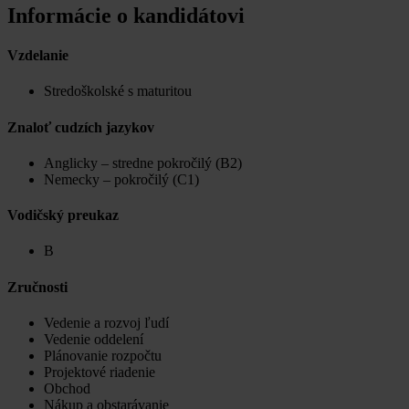
Informácie o kandidátovi
Vzdelanie
Stredoškolské s maturitou
Znaloť cudzích jazykov
Anglicky – stredne pokročilý (B2)
Nemecky – pokročilý (C1)
Vodičský preukaz
B
Zručnosti
Vedenie a rozvoj ľudí
Vedenie oddelení
Plánovanie rozpočtu
Projektové riadenie
Obchod
Nákup a obstarávanie