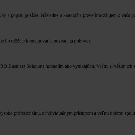
ky a popisu pozície. Následne u kandidáta preveríme záujem o vašu p
dne ho môžete kontaktovať a pozvať na pohovor.
 PRO Business Solutions hodnotím ako vynikajúcu. Veľmi si vážim ich
vysoko profesionálnu, s individuálnym prístupom a veľmi dobrou sp