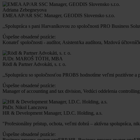
Adriana Zebegneyova
EMEA AP/AR SSC Manager, GEODIS Slovensko s.r.o.
,,Spolupráca s pani Harvaníkovou zo spoločnosti PRO Business Solu
Úspešne obsadené pozície:
Konateľ spoločnosti - audítor, Asistent/ka audítora, Mzdová účtovníč
JUDr. MAROŠ TÓTH, MBA
Rödl & Partner Advokáti, s. r. o.
,,Spoluprácu so spoločnosťou PROBS hodnotíme veľmi pozitívne a pr
Úspešne obsadené pozície:
Manager of accounting and tax division, Vedúci oddelenia controllin
PhDr. Nikol Lanczova
HR & Development Manager, I.D.C. Holding, a.s.
"Profesionálny prístup, ochota, veľmi dobrá – aktívna spolupráca, 
Úspešne obsadené pozície:
Business process owner oneERP HR, Business process owner oneER