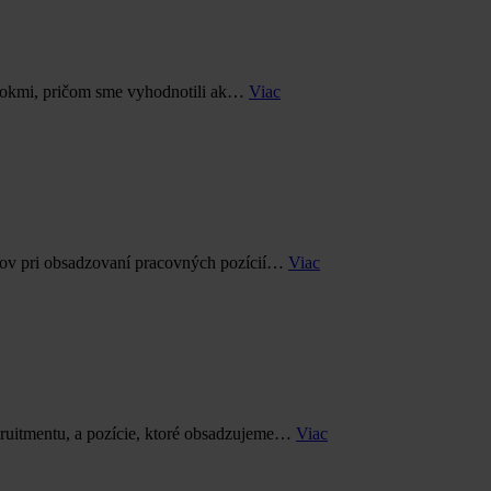
árokmi, pričom sme vyhodnotili ak…
Viac
erov pri obsadzovaní pracovných pozícií…
Viac
ecruitmentu, a pozície, ktoré obsadzujeme…
Viac