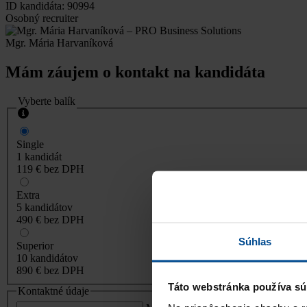
ID kandidáta: 90994
Osobný recruiter
Mgr. Mária Harvaníková
Mám záujem o kontakt na kandidáta
Vyberte balík
Single
1 kandidát
119 €
bez DPH
Extra
5 kandidátov
490 €
bez DPH
Súhlas
Superior
10 kandidátov
890 €
bez DPH
Táto webstránka používa sú
Kontaktné údaje