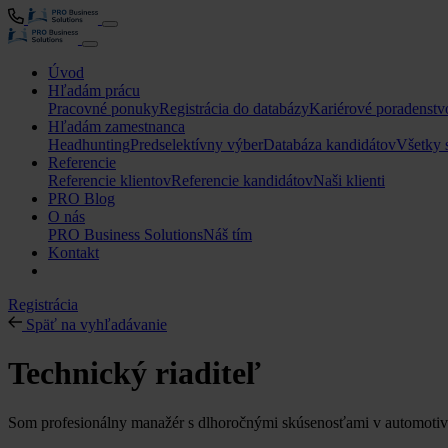
Úvod
Hľadám prácu
Pracovné ponuky
Registrácia do databázy
Kariérové poradenstv
Hľadám zamestnanca
Headhunting
Predselektívny výber
Databáza kandidátov
Všetky 
Referencie
Referencie klientov
Referencie kandidátov
Naši klienti
PRO Blog
O nás
PRO Business Solutions
Náš tím
Kontakt
Registrácia
Späť na vyhľadávanie
Technický riaditeľ
Som profesionálny manažér s dlhoročnými skúsenosťami v automotive 