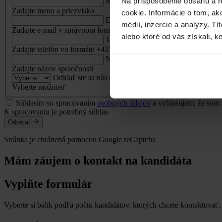
Na prispôsobenie obsahu a r
Meno a priezvisko
Zadajte meno a priezvisko
cookie. Informácie o tom, ak
E-mail
médií, inzercie a analýzy. Tí
Zadajte e-mail v správnom formáte
alebo ktoré od vás získali, ke
Telefón
Zadajte telefón vo formáte +421 912 345 678
Názov spoločnosti
Zadajte názov spoločnosti
Odkiaľ ste sa nás dozvedeli?
Vyberte možnosť
Súhlasím so spracúvaním
osobných údajov
a vyhlasujem, že som
K spracovaniu je potrebný súhlas
Odoslať
Stránka je chránená pomocou Google reCaptcha
Mám záujem o kontakt na kandidáta
Vyplňte formulár
Vyberte si balík podľa počtu kandidátov, ktorých chcete kontaktovať, 