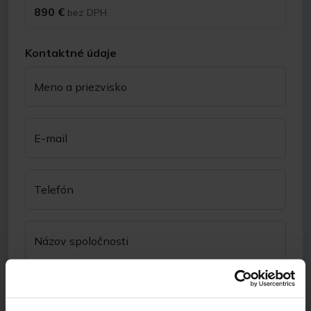
890 €
bez DPH
Kontaktné údaje
Meno a priezvisko
E-mail
Telefón
Názov spoločnosti
Odkiaľ ste sa nás dozvedeli?