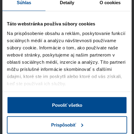
Súhlas
Detaily
O cookies
Súhlasím so spracúvaním
osobných údajov
a vyhlasujem, že som sa oboznámil so
zásadami ochrany osobných údajov
Táto webstránka používa súbory cookies
Na prispôsobenie obsahu a reklám, poskytovanie funkcií
sociálnych médií a analýzu návštevnosti používame
Odoslať
súbory cookie. Informácie o tom, ako používate naše
webové stránky, poskytujeme aj našim partnerom v
Stránka je chránená pomocou Google reCaptcha
oblasti sociálnych médií, inzercie a analýzy. Títo partneri
môžu príslušné informácie skombinovať s ďalšími
údajmi, ktoré ste im poskytli alebo ktoré od vás získali,
keď ste používali ich služby.
Vyplňte formulár
Vyberte si balík podľa počtu kandidátov, ktorých
chcete kontaktovať, a pošlite nám svoje kontaktné
Povoliť všetko
údaje. Po odoslaní vám príde notifikácia s
potvrdením prijatia žiadosti. Ide o nazáväznú
Prispôsobiť
objednávku.