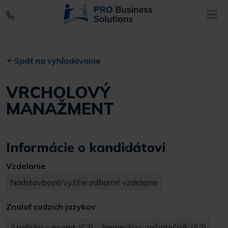
Späť na vyhľadávanie
VRCHOLOVÝ
MANAŽMENT
Informácie o kandidátovi
Vzdelanie
Nadstavbové/vyššie odborné vzdelanie
Znaloť cudzích jazykov
Anglicky – expert (C2)
Nemecky – začiatočník (A2)