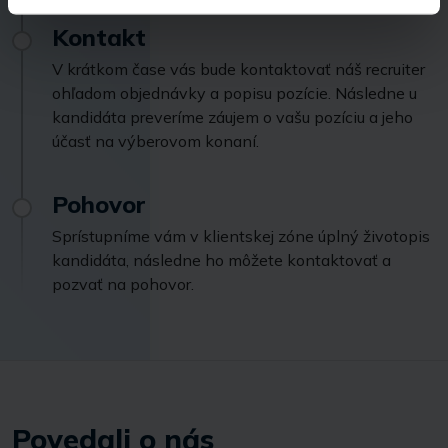
Kontakt
V krátkom čase vás bude kontaktovať náš recruiter
ohľadom objednávky a popisu pozície. Následne u
kandidáta preveríme záujem o vašu pozíciu a jeho
účasť na výberovom konaní.
Pohovor
Sprístupníme vám v klientskej zóne úplný životopis
kandidáta, následne ho môžete kontaktovať a
pozvať na pohovor.
Povedali o nás