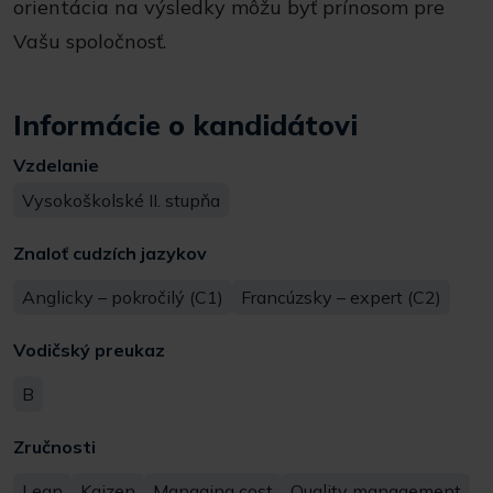
orientácia na výsledky môžu byť prínosom pre
Vašu spoločnosť.
Informácie o kandidátovi
Vzdelanie
Vysokoškolské II. stupňa
Znaloť cudzích jazykov
Anglicky – pokročilý (C1)
Francúzsky – expert (C2)
Vodičský preukaz
B
Zručnosti
Lean
Kaizen
Managing cost
Quality management