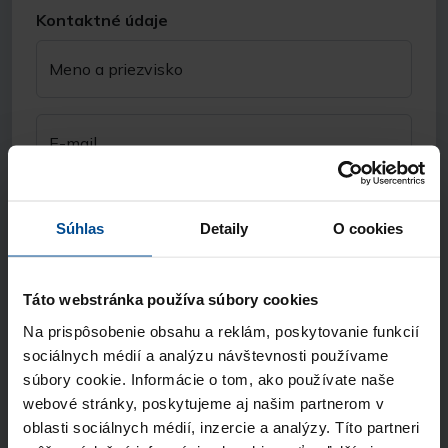
Kontaktné údaje
Meno a priezvisko
E-mail
Telefón
Súhlas
Detaily
O cookies
Názov spoločnosti
Táto webstránka používa súbory cookies
Na prispôsobenie obsahu a reklám, poskytovanie funkcií
Odkiaľ ste sa nás dozvedeli?
sociálnych médií a analýzu návštevnosti používame
súbory cookie. Informácie o tom, ako používate naše
webové stránky, poskytujeme aj našim partnerom v
Súhlasím so spracúvaním
osobných údajov
oblasti sociálnych médií, inzercie a analýzy. Títo partneri
a vyhlasujem, že som sa oboznámil so