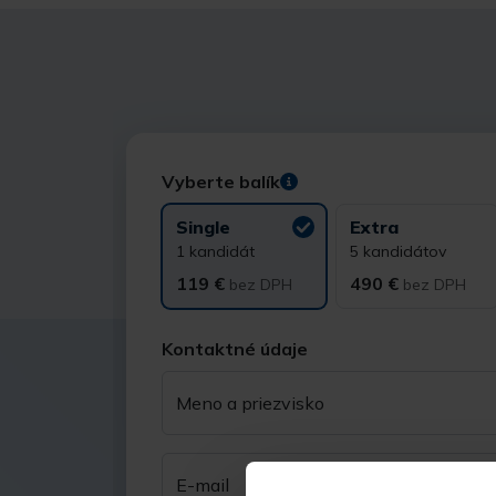
Vyberte balík
Single
Extra
1 kandidát
5 kandidátov
119 €
490 €
bez DPH
bez DPH
Kontaktné údaje
Meno a priezvisko
E-mail