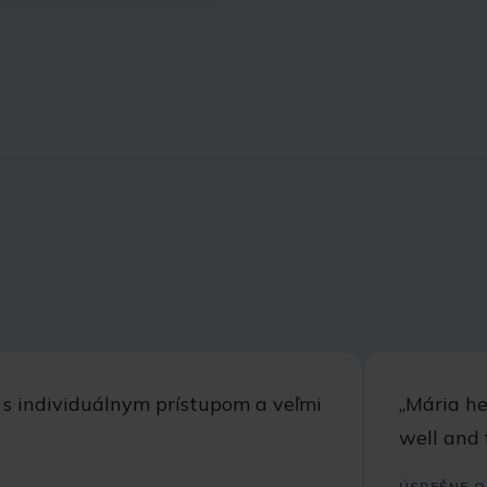
 s individuálnym prístupom a veľmi
,,Mária h
well and 
ÚSPEŠNE O