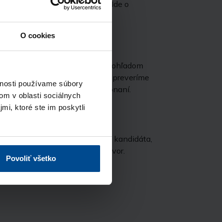
 s potvrdením prijatia žiadosti. Ide o
ku.
O cookies
bude kontaktovať náš recruiter ohľadom
 pozície. Následne u kandidáta preveríme
vnosti používame súbory
u a jeho účasť na výberovom konaní.
om v oblasti sociálnych
mi, ktoré ste im poskytli
lientskej zóne úplný životopis kandidáta,
kontaktovať a pozvať na pohovor.
Povoliť všetko