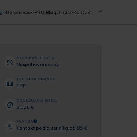
a
Referencie
PRO Blog
O nás
Kontakt
STAV KANDIDÁTA
Nespohovorovaný
TYP SPOLUPRÁCE
TPP
OČAKÁVANÁ MZDA
5.000 €
PLATBA
Kontakt podľa
cenníka
od 89 €