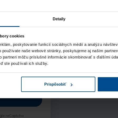
vám príde notifikácia
nazáväznú objednáv
Detaily
Kontakt
V krátkom čase vás 
bory cookies
objednávky a popisu
eklám, poskytovanie funkcií sociálnych médií a analýzu návšte
záujem o vašu pozíci
o používate naše webové stránky, poskytujeme aj našim partner
to partneri môžu príslušné informácie skombinovať s ďalšími údaj
Pohovor
ď ste používali ich služby.
údajov
a vyhlasujem,
Sprístupníme vám v k
chrany osobných
následne ho môžete 
Prispôsobiť
gle reCaptcha