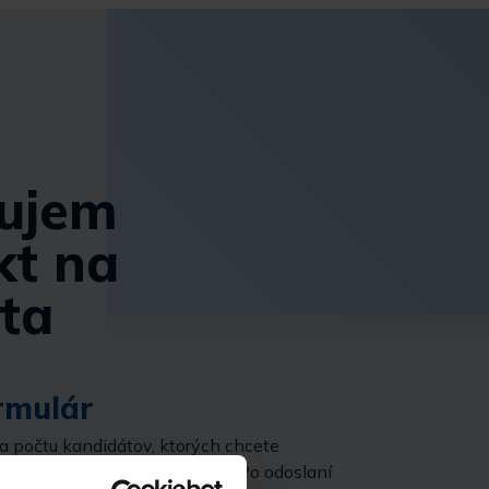
ujem
kt na
ta
rmulár
ľa počtu kandidátov, ktorých chcete
te nám svoje kontaktné údaje. Po odoslaní