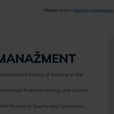
Hľadám prácu
Hľadám zamestnanc
MANAŽMENT
monstrated history of working in the
 Analytical Problems solving, and Quality
with focused in Quality and Operations.