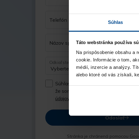
Telefón
Súhlas
Názov spoločnosti
Táto webstránka používa sú
Na prispôsobenie obsahu a r
cookie. Informácie o tom, ak
Odkiaľ ste sa nás dozvedeli?
médií, inzercie a analýzy. Tí
alebo ktoré od vás získali, ke
Súhlasím so spracúvaním
osobných 
že som sa oboznámil so
zásadami o
údajov
Odoslať
Stránka je chránená pomocou Goo