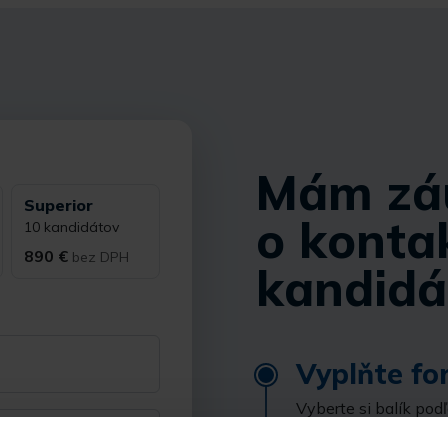
Mám zá
Superior
o konta
10 kandidátov
890 €
bez DPH
kandidá
Vyplňte fo
Vyberte si balík pod
kontaktovať, a pošli