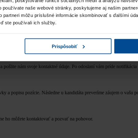
eklám, poskytovanie funkcií sociálnych médií a analýzu návšte
 sa oboznámil so
zásadami ochrany osobných údajov
o používate naše webové stránky, poskytujeme aj našim partner
to partneri môžu príslušné informácie skombinovať s ďalšími údaj
ď ste používali ich služby.
Prispôsobiť
a pošlite nám svoje kontaktné údaje. Po odoslaní vám príde notifikácia 
ky a popisu pozície. Následne u kandidáta preveríme záujem o vašu p
dne ho môžete kontaktovať a pozvať na pohovor.