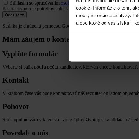
Na prispôsobenie obsahu a r
Súhlasím so spracúvaním
osobných údajov
a vyhlasujem, že som
cookie. Informácie o tom, ak
K spracovaniu je potrebný súhlas
médií, inzercie a analýzy. Tí
Odoslať
alebo ktoré od vás získali, ke
Stránka je chránená pomocou Google reCaptcha
Mám záujem o kontakt na kandidáta
Vyplňte formulár
Vyberte si balík podľa počtu kandidátov, ktorých chcete kontaktovať, 
Kontakt
V krátkom čase vás bude kontaktovať náš recruiter ohľadom objednáv
Pohovor
Sprístupníme vám v klientskej zóne úplný životopis kandidáta, násle
Povedali o nás