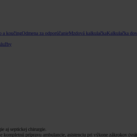
o a koučing
Odmena za odporúčanie
Mzdová kalkulačka
Kalkulačka do
služby
e aj septickej chirurgie.
kompletnú prípravu ambulancie, asistenciu pri výkone zákrokov (vráta