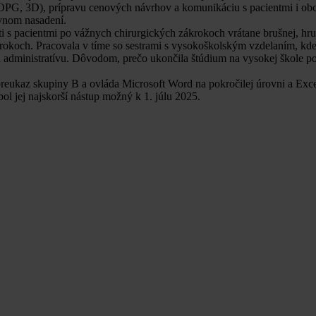
 (OPG, 3D), prípravu cenových návrhov a komunikáciu s pacientmi i ob
ovnom nasadení.
ti s pacientmi po vážnych chirurgických zákrokoch vrátane brušnej, hru
krokoch. Pracovala v tíme so sestrami s vysokoškolským vzdelaním, kde
ali administratívu. Dôvodom, prečo ukončila štúdium na vysokej škole 
reukaz skupiny B a ovláda Microsoft Word na pokročilej úrovni a Exce
l jej najskorší nástup možný k 1. júlu 2025.