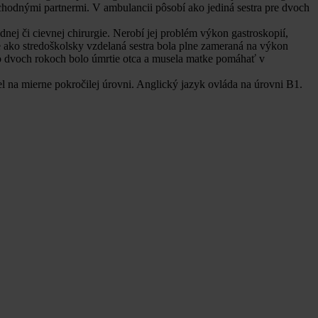
chodnými partnermi. V ambulancii pôsobí ako jediná sestra pre dvoch
dnej či cievnej chirurgie. Nerobí jej problém výkon gastroskopií,
 ako stredoškolsky vzdelaná sestra bola plne zameraná na výkon
po dvoch rokoch bolo úmrtie otca a musela matke pomáhať v
l na mierne pokročilej úrovni. Anglický jazyk ovláda na úrovni B1.