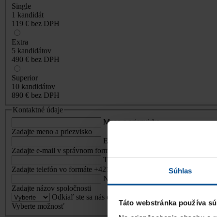
Single
1 kandidát
119 €
bez DPH
Extra
5 kandidátov
490 €
bez DPH
Superior
10 kandidátov
890 €
bez DPH
Kontaktné údaje
Meno a priezvisko
Zadajte meno a priezvisko
E-mail
Zadajte e-mail v správnom formáte
Telefón
Zadajte telefón vo formáte +421 912 345 678
Súhlas
Názov spoločnosti
Zadajte názov spoločnosti
Odkiaľ ste sa nás dozvedeli?
Táto webstránka používa sú
Vyberte možnosť