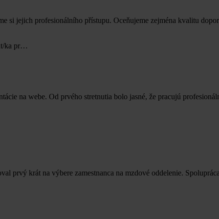
me si jejich profesionálního přístupu. Oceňujeme zejména kvalitu do
nt/ka pr…
ntácie na webe. Od prvého stretnutia bolo jasné, že pracujú profesion
oval prvý krát na výbere zamestnanca na mzdové oddelenie. Spoluprá