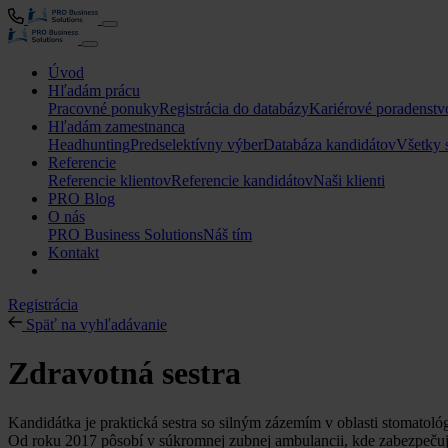
Úvod
Hľadám prácu
Pracovné ponuky
Registrácia do databázy
Kariérové poradenstv
Hľadám zamestnanca
Headhunting
Predselektívny výber
Databáza kandidátov
Všetky 
Referencie
Referencie klientov
Referencie kandidátov
Naši klienti
PRO Blog
O nás
PRO Business Solutions
Náš tím
Kontakt
Registrácia
Späť na vyhľadávanie
Zdravotná sestra
Kandidátka je praktická sestra so silným zázemím v oblasti stomatológi
Od roku 2017 pôsobí v súkromnej zubnej ambulancii, kde zabezpečuje 