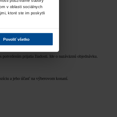
vnosti používame súbory
om v oblasti sociálnych
mi, ktoré ste im poskytli
Povoliť všetko
s potvrdením prijatia žiadosti. Ide o nazáväznú objednávku.
ozíciu a jeho účasť na výberovom konaní.