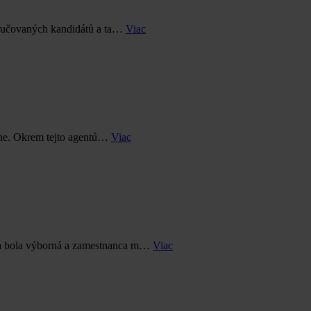
poručovaných kandidátů a ta…
Viac
álne. Okrem tejto agentú…
Viac
ca bola výborná a zamestnanca m…
Viac