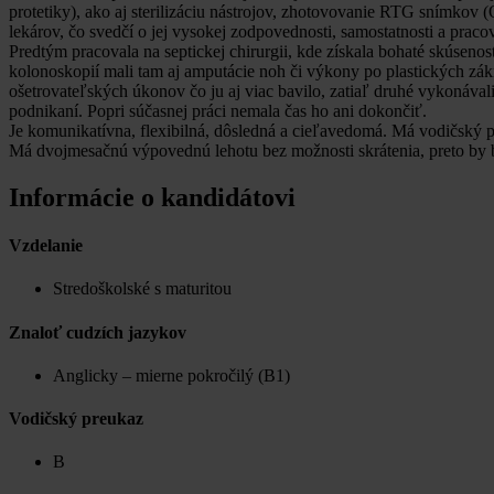
protetiky), ako aj sterilizáciu nástrojov, zhotovovanie RTG snímkov
lekárov, čo svedčí o jej vysokej zodpovednosti, samostatnosti a prac
Predtým pracovala na septickej chirurgii, kde získala bohaté skúsenos
kolonoskopií mali tam aj amputácie noh či výkony po plastických zá
ošetrovateľských úkonov čo ju aj viac bavilo, zatiaľ druhé vykonáv
podnikaní. Popri súčasnej práci nemala čas ho ani dokončiť.
Je komunikatívna, flexibilná, dôsledná a cieľavedomá. Má vodičský p
Má dvojmesačnú výpovednú lehotu bez možnosti skrátenia, preto by bo
Informácie o kandidátovi
Vzdelanie
Stredoškolské s maturitou
Znaloť cudzích jazykov
Anglicky – mierne pokročilý (B1)
Vodičský preukaz
B