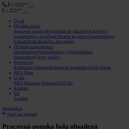
Úvod
Hľadám prácu
Pracovné ponuky
Registrácia do databázy
Kariérové
poradenstvo a koučing
Odmena za odporúčanie
Mzdová
kalkulačka
Kalkulačka dovolenky
Hľadám zamestnanca
Headhunting
Predselektívny výber
Databáza
kandidátov
Všetky služby
Referencie
Referencie klientov
Referencie kandidátov
Naši klienti
PRO Blog
O nás
PRO Business Solutions
Náš tím
Kontakt
SK
English
Registrácia
Späť na zoznam
Pracovná ponuka bola obsadená