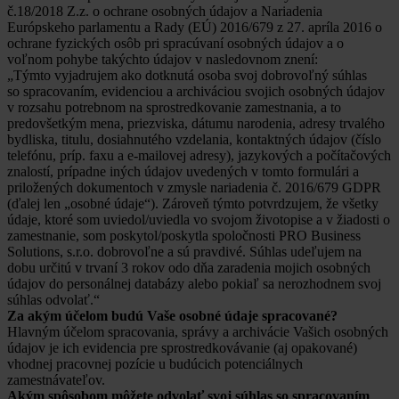
č.18/2018 Z.z. o ochrane osobných údajov a Nariadenia
Európskeho parlamentu a Rady (EÚ) 2016/679 z 27. apríla 2016 o
ochrane fyzických osôb pri spracúvaní osobných údajov a o
voľnom pohybe takýchto údajov v nasledovnom znení:
„Týmto vyjadrujem ako dotknutá osoba svoj dobrovoľný súhlas
so spracovaním, evidenciou a archiváciou svojich osobných údajov
v rozsahu potrebnom na sprostredkovanie zamestnania, a to
predovšetkým mena, priezviska, dátumu narodenia, adresy trvalého
bydliska, titulu, dosiahnutého vzdelania, kontaktných údajov (číslo
telefónu, príp. faxu a e-mailovej adresy), jazykových a počítačových
znalostí, prípadne iných údajov uvedených v tomto formulári a
priložených dokumentoch v zmysle nariadenia č. 2016/679 GDPR
(ďalej len „osobné údaje“). Zároveň týmto potvrdzujem, že všetky
údaje, ktoré som uviedol/uviedla vo svojom životopise a v žiadosti o
zamestnanie, som poskytol/poskytla spoločnosti PRO Business
Solutions, s.r.o. dobrovoľne a sú pravdivé. Súhlas udeľujem na
dobu určitú v trvaní 3 rokov odo dňa zaradenia mojich osobných
údajov do personálnej databázy alebo pokiaľ sa nerozhodnem svoj
súhlas odvolať.“
Za akým účelom budú Vaše osobné údaje spracované?
Hlavným účelom spracovania, správy a archivácie Vašich osobných
údajov je ich evidencia pre sprostredkovávanie (aj opakované)
vhodnej pracovnej pozície u budúcich potenciálnych
zamestnávateľov.
Akým spôsobom môžete odvolať svoj súhlas so spracovaním