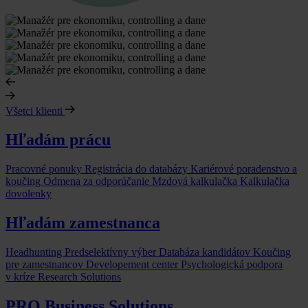
Všetci klienti
Hľadám prácu
Pracovné ponuky
Registrácia do databázy
Kariérové poradenstvo a
koučing
Odmena za odporúčanie
Mzdová kalkulačka
Kalkulačka
dovolenky
Hľadám zamestnanca
Headhunting
Predselektívny výber
Databáza kandidátov
Koučing
pre zamestnancov
Developement center
Psychologická podpora
v kríze
Research Solutions
PRO Business Solutions