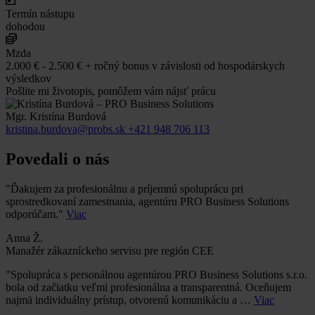
Termín nástupu
dohodou
Mzda
2.000 € - 2.500 € + ročný bonus v závislosti od hospodárskych
výsledkov
Pošlite mi životopis, pomôžem vám nájsť prácu
Mgr. Kristína Burdová
kristina.burdova@probs.sk
+421 948 706 113
Povedali o nás
"Ďakujem za profesionálnu a príjemnú spoluprácu pri
sprostredkovaní zamestnania, agentúru PRO Business Solutions
odporúčam."
Viac
Anna Ž.
Manažér zákazníckeho servisu pre región CEE
"Spolupráca s personálnou agentúrou PRO Business Solutions s.r.o.
bola od začiatku veľmi profesionálna a transparentná. Oceňujem
najmä individuálny prístup, otvorenú komunikáciu a …
Viac