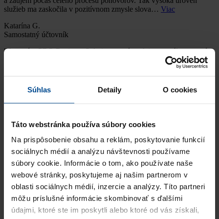
a záujem počas celého procesu pohovorov. Tak vysoká úroveň
služieb ma zaskočila v pozitívnom zmysle slova…
Viac
Katarína G.
Samostatný účtovník
"Agentúra PRO Business Solutions patrí medzi personálne agentúry
s profesionálnym prístupom. Veľmi milý, ľudský a ústretový prístup.
Naozaj hľadajú tých správnych ľu…
Viac
Nicole K.
Súhlas
Detaily
O cookies
Endoskopická sestra - Gastroenterológia
Rada by som vyzdvihla profesionálny a zároveň veľmi ľudský až
empatický prístup ku kandidátovi. Aj vďaka odborným radám a
Táto webstránka používa súbory cookies
motivácii som získala svoj dream job 😊 Prajem vám veľa ús…
Viac
Na prispôsobenie obsahu a reklám, poskytovanie funkcií
Alena K.
sociálnych médií a analýzu návštevnosti používame
Finančný účtovník
súbory cookie. Informácie o tom, ako používate naše
Celý výberový proces na moju pozíciu bol úplne bez problémov,
webové stránky, poskytujeme aj našim partnerom v
oceňujem ochotu a profesionálny prístup personálnej agentúry
oblasti sociálnych médií, inzercie a analýzy. Títo partneri
PRO Business Solutions.
Viac
môžu príslušné informácie skombinovať s ďalšími
Lucia H.
údajmi, ktoré ste im poskytli alebo ktoré od vás získali,
Redaktorka spravodajského portálu