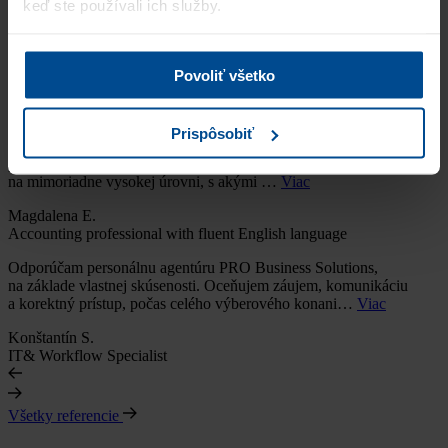
keď ste používali ich služby.
Odporučujem na základe vlastnej skúsenosti a oceňujem
profesionálny prístup agentúry, príjemnú komunikáciu a záujem
o uchádzača až po podpísanie pracovnej …
Viac
Povoliť všetko
Marek Š.
CAD Junior
Prispôsobiť
"Chcela by som vám zo srdca poďakovať za váš nadštandardný
prístup, otvorenú a priateľskú komunikáciu. Poskytujete služby
na mimoriadne vysokej úrovni, s akými …
Viac
Magdalena E.
Accounting professional with fluent English language
Odporúčam personálnu agentúru PRO Business Solutions,
na základe vlastnej skúsenosti. Oceňujem záujem, komunikáciu
a korektný prístup, počas celého výberového konani…
Viac
Konštantín S.
IT& Workflow Specialist
Všetky referencie