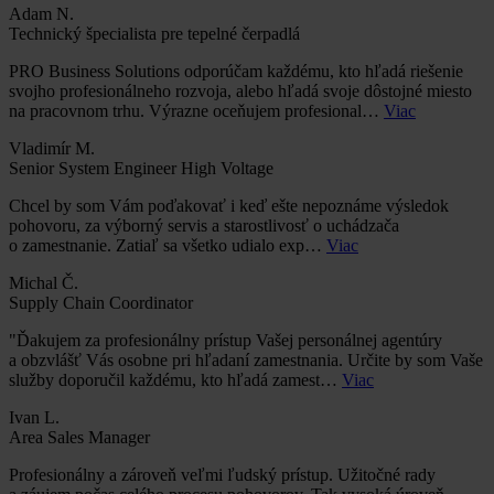
Adam N.
Technický špecialista pre tepelné čerpadlá
PRO Business Solutions odporúčam každému, kto hľadá riešenie
svojho profesionálneho rozvoja, alebo hľadá svoje dôstojné miesto
na pracovnom trhu. Výrazne oceňujem profesional…
Viac
Vladimír M.
Senior System Engineer High Voltage
Chcel by som Vám poďakovať i keď ešte nepoznáme výsledok
pohovoru, za výborný servis a starostlivosť o uchádzača
o zamestnanie. Zatiaľ sa všetko udialo exp…
Viac
Michal Č.
Supply Chain Coordinator
"Ďakujem za profesionálny prístup Vašej personálnej agentúry
a obzvlášť Vás osobne pri hľadaní zamestnania. Určite by som Vaše
služby doporučil každému, kto hľadá zamest…
Viac
Ivan L.
Area Sales Manager
Profesionálny a zároveň veľmi ľudský prístup. Užitočné rady