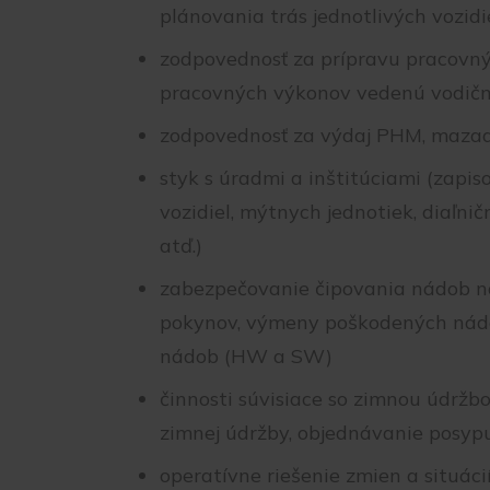
plánovania trás jednotlivých vozidi
zodpovednosť za prípravu pracovný
pracovných výkonov vedenú vodič
zodpovednosť za výdaj PHM, mazad
styk s úradmi a inštitúciami (zapis
vozidiel, mýtnych jednotiek, diaľn
atď.)
zabezpečovanie čipovania nádob n
pokynov, výmeny poškodených nádob
nádob (HW a SW)
činnosti súvisiace so zimnou údržbo
zimnej údržby, objednávanie posypu
operatívne riešenie zmien a situáci