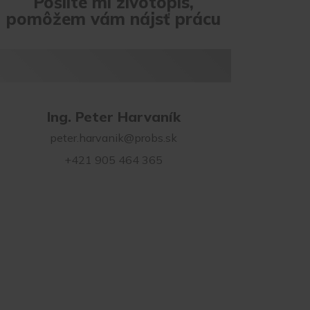
Pošlite mi životopis,
pomôžem vám nájsť prácu
Ing. Peter Harvaník
peter.harvanik@probs.sk
+421 905 464 365