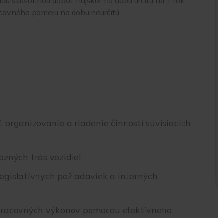
čnou skúšobnou dobou najskôr na dobu určitú na 1 rok
covného pomeru na dobu neurčitú.
 organizovanie a riadenie činností súvisiacich
zných trás vozidiel​
legislatívnych požiadaviek a interných
 pracovných výkonov pomocou efektívneho