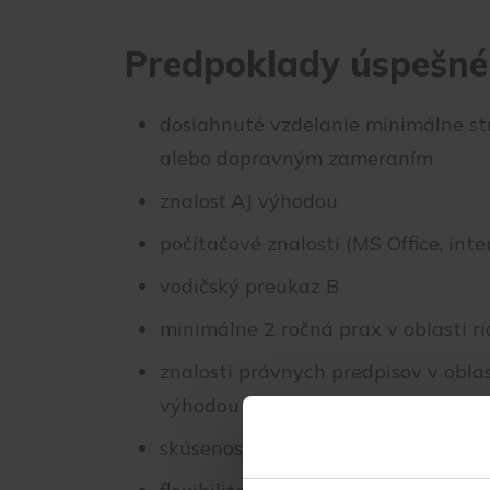
Predpoklady úspešné
dosiahnuté vzdelanie minimálne st
alebo dopravným zameraním
znalosť AJ výhodou
počítačové znalosti (MS Office, inte
vodičský preukaz B
minimálne 2 ročná prax v oblasti r
znalosti právnych predpisov v obl
výhodou
skúsenosti na podobnej pozícii výh