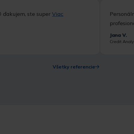
 ďakujem, ste super
Viac
Personáln
profesion
Jana V.
Credit Anal
Všetky referencie