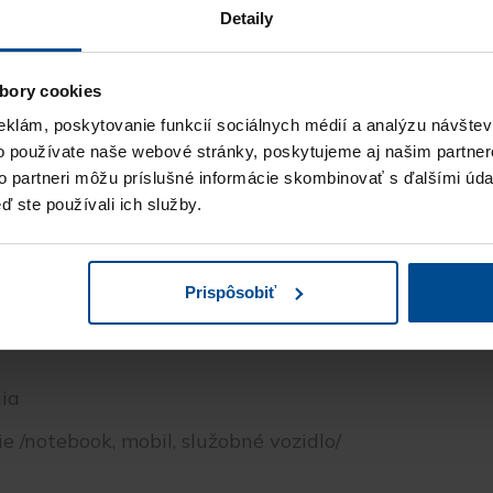
Detaily
bory cookies
eklám, poskytovanie funkcií sociálnych médií a analýzu návšte
o používate naše webové stránky, poskytujeme aj našim partner
to partneri môžu príslušné informácie skombinovať s ďalšími údaj
ď ste používali ich služby.
e
Prispôsobiť
nia
 /notebook, mobil, služobné vozidlo/