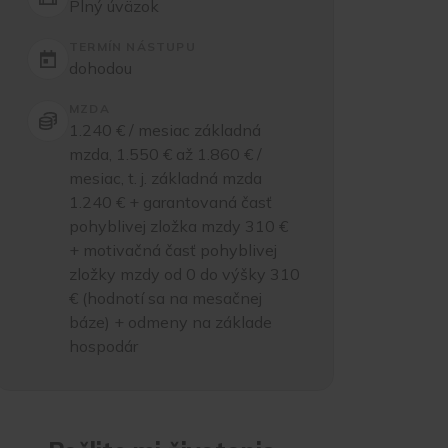
Plný úväzok
TERMÍN NÁSTUPU
dohodou
MZDA
1.240 € / mesiac základná
mzda, 1.550 € až 1.860 € /
mesiac, t. j. základná mzda
1.240 € + garantovaná časť
pohyblivej zložka mzdy 310 €
+ motivačná časť pohyblivej
zložky mzdy od 0 do výšky 310
€ (hodnotí sa na mesačnej
báze) + odmeny na základe
hospodár