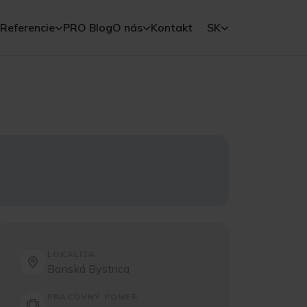
Referencie
PRO Blog
O nás
Kontakt
SK
.
LOKALITA
Banská Bystrica
PRACOVNÝ POMER