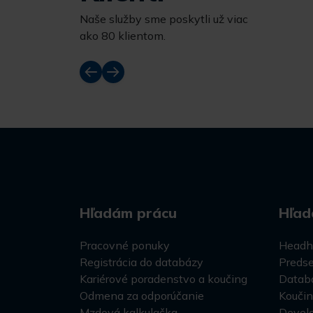
Naše služby sme poskytli už viac
ako 80 klientom.
Hľadám prácu
Hľad
Pracovné ponuky
Headh
Registrácia do databázy
Predse
Kariérové poradenstvo a koučing
Datab
Odmena za odporúčanie
Kouči
Mzdová kalkulačka
Devel