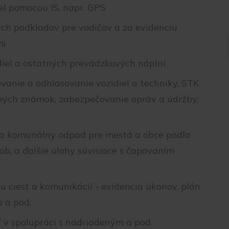
el pomocou IS, napr. GPS
ch podkladov pre vodičov a za evidenciu
mi
iel a ostatných prevádzkových náplní
ovanie a odhlasovanie vozidiel a techniky, STK
ičných známok, zabezpečovanie opráv a údržby,
a komunálny odpad pre mestá a obce podľa
, a ďalšie úlohy súvisiace s čapovaním
u ciest a komunikácií - evidencia úkonov, plán
 a pod.
í v spolupráci s nadriadeným a pod.