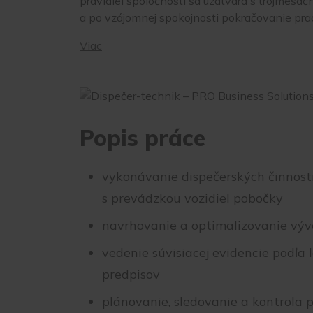
pravidiel spoločnosti sa uzatvára s trojmesa
a po vzájomnej spokojnosti pokračovanie pra
Viac
Popis práce
vykonávanie dispečerských činností,
s prevádzkou vozidiel pobočky​
navrhovanie a optimalizovanie vývo
vedenie súvisiacej evidencie podľa 
predpisov
plánovanie, sledovanie a kontrola