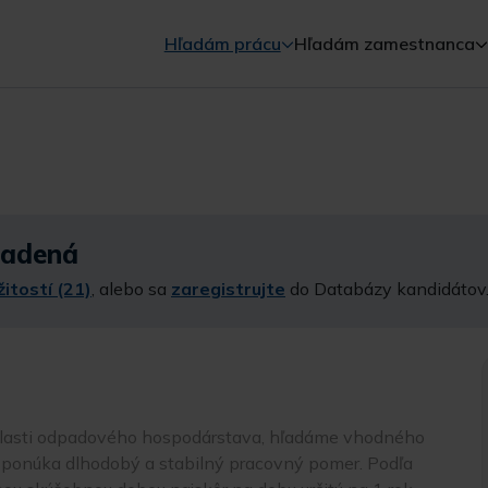
Hľadám prácu
Hľadám zamestnanca
sadená
itostí (21)
, alebo sa
zaregistrujte
do Databázy kandidátov
oblasti odpadového hospodárstava, hľadáme vhodného
t ponúka dlhodobý a stabilný pracovný pomer. Podľa