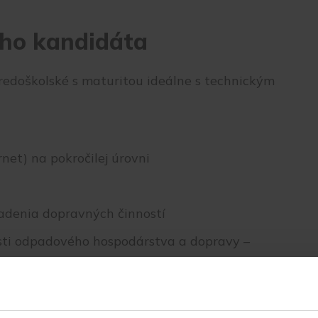
ho kandidáta
redoškolské s maturitou ideálne s technickým
rnet) na pokročilej úrovni
iadenia dopravných činností
asti odpadového hospodárstva a dopravy –
odou