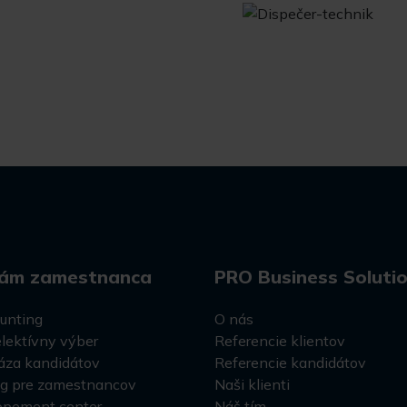
ám zamestnanca
PRO Business Soluti
unting
O nás
lektívny výber
Referencie klientov
áza kandidátov
Referencie kandidátov
ng pre zamestnancov
Naši klienti
opement center
Náš tím