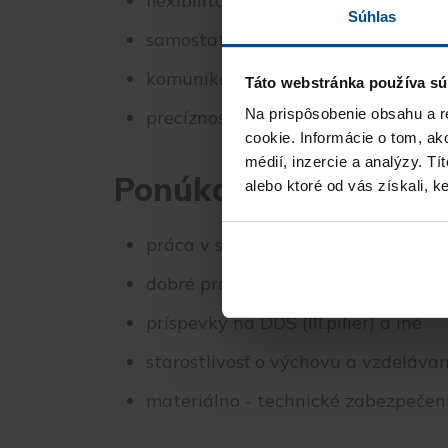
flexibilita
Súhlas
samostatnosť
komunikatívnosť
Táto webstránka používa sú
Na prispôsobenie obsahu a r
precíznosť
cookie. Informácie o tom, ak
médií, inzercie a analýzy. Tí
Ponúkané benefity
alebo ktoré od vás získali, ke
práca v stabilnej prosperujúcej firm
dobré pracovné podmienky
príspevky na DDS (III.pilier) a iné
starostlivosť o výchovu a vzdeláva
materiálno - technické zabezpečenie