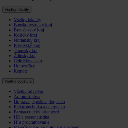
Všetky lokality
Všetky lokality
Banskobystrický kraj
Bratislavský kraj
Košický kraj
Nitriansky kraj
Prešovský kraj
Trnavský kraj
Žilinský kraj
Celé Slovensko
Homeoffice
Remote
Všetky odvetvia
Všetky odvetvia
Administratíva
Doprava , špedícia, logistika
Elektrotechnika a energetika
Farmaceutický priemysel
HR a personalistika
IT a programovanie
Manažment & vrcholový manažment