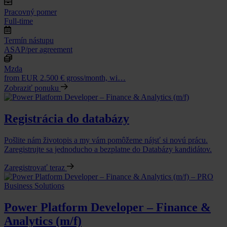
Pracovný pomer
Full-time
Termín nástupu
ASAP/per agreement
Mzda
from EUR 2.500 € gross/month, wi…
Zobraziť ponuku
Registrácia do databázy
Pošlite nám životopis a my vám pomôžeme nájsť si novú prácu.
Zaregistrujte sa jednoducho a bezplatne do Databázy kandidátov.
Zaregistrovať teraz
Power Platform Developer – Finance &
Analytics (m/f)