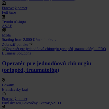
Pracovný pomer
Full-time
Termín nástupu
ASAP
Mzda
Starting from 2.800 € /month, de…
Zobraziť ponuku
Operatér pre jednodňovú chirurgiu
(ortopéd, traumatológ)
Lokalita
Bratislavský kraj
Pracovný pomer
Plný úväzok,Polovičný úväzok,SZČO