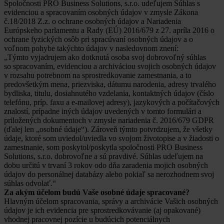
Spoločnosti PRO Business Solutions, s.r.o. udeľujem Súhlas s
evidenciou a spracovaním osobných údajov v zmysle Zákona
č.18/2018 Z.z. o ochrane osobných údajov a Nariadenia
Európskeho parlamentu a Rady (EÚ) 2016/679 z 27. apríla 2016 o
ochrane fyzických osôb pri spracúvaní osobných údajov a o
voľnom pohybe takýchto údajov v nasledovnom znení:
„Týmto vyjadrujem ako dotknutá osoba svoj dobrovoľný súhlas
so spracovaním, evidenciou a archiváciou svojich osobných údajov
v rozsahu potrebnom na sprostredkovanie zamestnania, a to
predovšetkým mena, priezviska, dátumu narodenia, adresy trvalého
bydliska, titulu, dosiahnutého vzdelania, kontaktných údajov (číslo
telefónu, príp. faxu a e-mailovej adresy), jazykových a počítačových
znalostí, prípadne iných údajov uvedených v tomto formulári a
priložených dokumentoch v zmysle nariadenia č. 2016/679 GDPR
(ďalej len „osobné údaje“). Zároveň týmto potvrdzujem, že všetky
údaje, ktoré som uviedol/uviedla vo svojom životopise a v žiadosti o
zamestnanie, som poskytol/poskytla spoločnosti PRO Business
Solutions, s.r.o. dobrovoľne a sú pravdivé. Súhlas udeľujem na
dobu určitú v trvaní 3 rokov odo dňa zaradenia mojich osobných
údajov do personálnej databázy alebo pokiaľ sa nerozhodnem svoj
súhlas odvolať.“
Za akým účelom budú Vaše osobné údaje spracované?
Hlavným účelom spracovania, správy a archivácie Vašich osobných
údajov je ich evidencia pre sprostredkovávanie (aj opakované)
vhodnej pracovnej pozície u budúcich potenciálnych