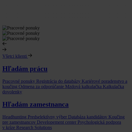
Všetci klienti
Hľadám prácu
Pracovné ponuky
Registrácia do databázy
Kariérové poradenstvo a
koučing
Odmena za odporúčanie
Mzdová kalkulačka
Kalkulačka
dovolenky
Hľadám zamestnanca
Headhunting
Predselektívny výber
Databáza kandidátov
Koučing
pre zamestnancov
Developement center
Psychologická podpora
v kríze
Research Solutions