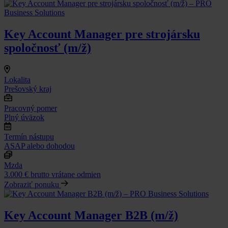
Key Account Manager pre strojársku
spoločnosť (m/ž)
Lokalita
Prešovský kraj
Pracovný pomer
Plný úväzok
Termín nástupu
ASAP alebo dohodou
Mzda
3.000 € brutto vrátane odmien
Zobraziť ponuku
Key Account Manager B2B (m/ž)