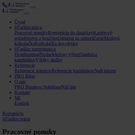
Úvod
Hľadám prácu
Pracovné ponuky
Registrácia do databázy
Kariérové
poradenstvo a koučing
Odmena za odporúčanie
Mzdová
kalkulačka
Kalkulačka dovolenky
Hľadám zamestnanca
Headhunting
Predselektívny výber
Databáza
kandidátov
Všetky služby
Referencie
Referencie klientov
Referencie kandidátov
Naši klienti
PRO Blog
O nás
PRO Business Solutions
Náš tím
Kontakt
SK
English
Registrácia
Hľadám prácu
Pracovné ponuky