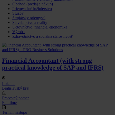
Obchod (predaj a nákup)
Priemyselné inžinierstvo
Služby
Strojársky priemysel
Stavebníctvo a reality
Účtovníctvo, financie, ekonomika
Výroba
Zdravotníctvo a sociálna starostlivosť
Financial Accountant (with strong
practical knowledge of SAP and IFRS)
Lokalita
Bratislavský kraj
Pracovný pomer
Full-time
Termín nástupu