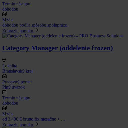
Termín nástupu
dohodou
Mzda
dohodou podľa spôsobu spolupráce
Zobraziť ponuku
Category Manager (oddelenie frozen)
Lokalita
Bratislavský kraj
Pracovný pomer
Plný úväzok
Termín nástupu
dohodou
Mzda
od 3.400 € brutto fix mesačne + …
Zobraziť ponuku