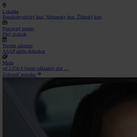
Lokalita
Banskobystrický kraj, Nitriansky kraj, Žilinský kraj
Pracovný pomer
Plný úväzok
Termín nástupu
ASAP alebo dohodou
Mzda
od 2.050 € brutto základný plat …
Zobraziť ponuku