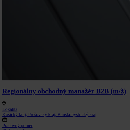
Regionálny obchodný manažér B2B (m/ž)
Lokalita
Košický kraj, Prešovský kraj, Banskobystrický kraj
Pracovný pomer