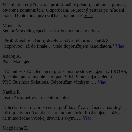
Veľmi príjemný ľudský a profesionálny prístup, podpora a pomoc,
otvorená komunikácia. Odporúčam. Skutočný partner pri hľadaní
práce. Určite moja prvá voľba aj nabudúce.
Viac
Monika K.
Senior Marketing specialist for International markets
"Profesionálny prístup, skvelý servis a odborný a ľudský
“doprovod” až do finále… vrelo doporučujem kandidátom."
Viac
Andrej K.
Plant Manager
"10 bodov z 10. Oceňujem profesionálne služby agentúry PROBS,
špeciálne poďakovanie patrí pani Silvii Stránskej a vedeniu
PRO Business Solutions. Odporúčam všetkým: …
Viac
Natália P.
Team Assistant with reception duties
"Chcela by som vám zo srdca poďakovať za váš nadštandardný
prístup, otvorenú a priateľskú komunikáciu. Poskytujete služby
na mimoriadne vysokej úrovni, s akými …
Viac
Magdalena E.