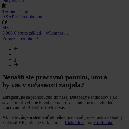
Plný úväzok
Termín nástupu
ASAP alebo dohodou
Mzda
3.000 € brutto základ + výkonnos…
Zobraziť ponuku
1
2
Nenašli ste pracovnú ponuku, ktorá
by vás v súčasnosti zaujala?
Zaregistrujte sa jednoducho do našej Databázy kandidátov a ak
si váš profil vyberie klient alebo pre vás budeme mať vhodnú
pracovnú príležitosť, oslovíme vás.
Ak máte záujem sledovať aktuálne pracovné príležitosti a aktuality
z oblasti HR, pridajte sa k nám na
LinkedIne
a na
Facebooku
.