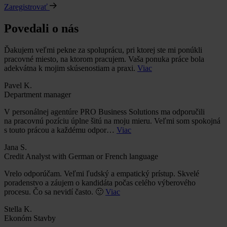
Zaregistrovať
Povedali o nás
Ďakujem veľmi pekne za spoluprácu, pri ktorej ste mi ponúkli
pracovné miesto, na ktorom pracujem. Vaša ponuka práce bola
adekvátna k mojim skúsenostiam a praxi.
Viac
Pavel K.
Department manager
V personálnej agentúre PRO Business Solutions ma odporučili
na pracovnú pozíciu úplne šitú na moju mieru. Veľmi som spokojná
s touto prácou a každému odpor…
Viac
Jana S.
Credit Analyst with German or French language
Vrelo odporúčam. Veľmi ľudský a empatický prístup. Skvelé
poradenstvo a záujem o kandidáta počas celého výberového
procesu. Čo sa nevidí často. 🙂
Viac
Stella K.
Ekonóm Stavby