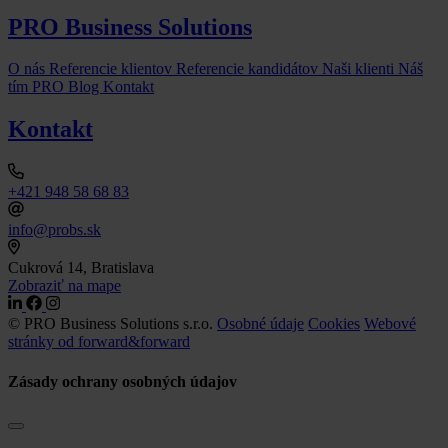
PRO Business Solutions
O nás
Referencie klientov
Referencie kandidátov
Naši klienti
Náš
tím
PRO Blog
Kontakt
Kontakt
+421 948 58 68 83
info@probs.sk
Cukrová 14, Bratislava
Zobraziť na mape
© PRO Business Solutions s.r.o.
Osobné údaje
Cookies
Webové
stránky od forward&forward
Zásady ochrany osobných údajov