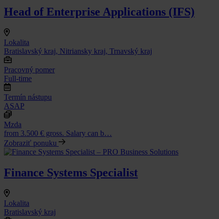
Head of Enterprise Applications (IFS)
Lokalita
Bratislavský kraj, Nitriansky kraj, Trnavský kraj
Pracovný pomer
Full-time
Termín nástupu
ASAP
Mzda
from 3.500 € gross. Salary can b…
Zobraziť ponuku
Finance Systems Specialist
Lokalita
Bratislavský kraj