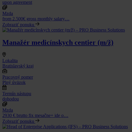
upon agreement
Mzda
from 2.500€ gross monthly salary…
Zobraziť ponuku
Manažér medicínskych centier (m/ž)
Lokalita
Bratislavský kraj
Pracovný pomer
Plný úväzok
Termín nástupu
dohodou
Mzda
2930 € brutto fix mesačne+ ide o…
Zobraziť ponuku