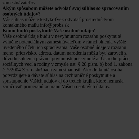
zamestnávateľov.
Akým spôsobom môžete odvolať svoj súhlas so spracovaním
osobných údajov?
Váš súhlas môžete kedykoľvek odvolať prostredníctvom
kontaktného mailu info@probs.sk
Komu budú poskytnuté Vaše osobné údaje?
Vaše osobné údaje budú v nevyhnutnom rozsahu poskytnuté
výlučne potenciálnym zamestnávateľom v rámci plnenia vyššie
uvedeného účelu ich spracúvania. Vaše osobné údaje v rozsahu
meno, priezvisko, adresa, dátum narodenia môžu byť zároveň z
dôvodu splnenia právnej povinnosti poskytnuté aj Ústrediu práce,
sociálnych vecí a rodiny v zmysle ust. § 28 písm. b) bod 1. zákona
č. 5/2004 Z.z. o službách zamestnanosti. Ako dotknutá osoba
potvrdzujete a dávate súhlas na cezhraničné poskytnutie a
sprístupnenie Vašich údajov aj do tretích krajín, ktoré nemusia
zaručovať primeranú ochranu Vašich osobných údajov.