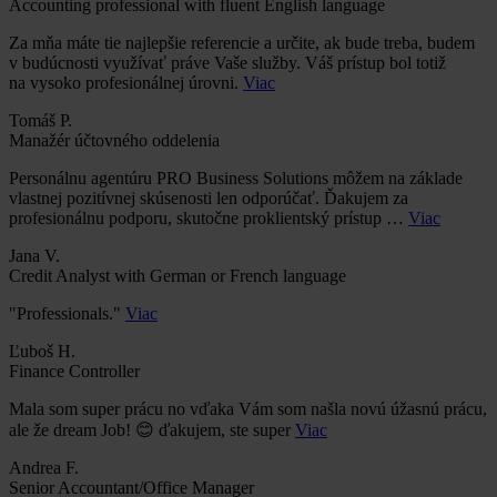
Accounting professional with fluent English language
Za mňa máte tie najlepšie referencie a určite, ak bude treba, budem
v budúcnosti využívať práve Vaše služby. Váš prístup bol totiž
na vysoko profesionálnej úrovni.
Viac
Tomáš P.
Manažér účtovného oddelenia
Personálnu agentúru PRO Business Solutions môžem na základe
vlastnej pozitívnej skúsenosti len odporúčať. Ďakujem za
profesionálnu podporu, skutočne proklientský prístup …
Viac
Jana V.
Credit Analyst with German or French language
"Professionals."
Viac
Ľuboš H.
Finance Controller
Mala som super prácu no vďaka Vám som našla novú úžasnú prácu,
ale že dream Job! 😊 ďakujem, ste super
Viac
Andrea F.
Senior Accountant/Office Manager