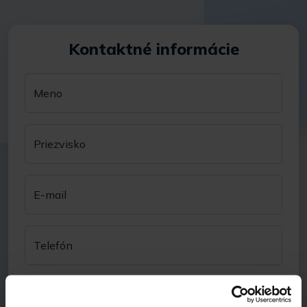
Kontaktné informácie
Meno
Priezvisko
E-mail
Telefón
Odkiaľ ste sa o nás dozvedeli?