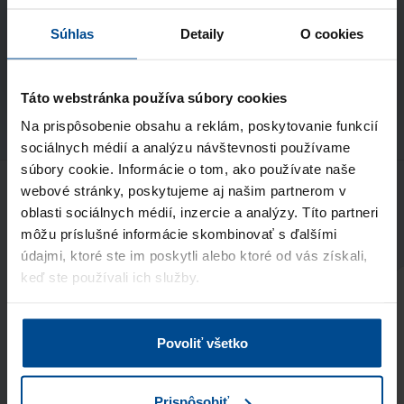
Súhlas
Detaily
O cookies
Pokračovať
Táto webstránka používa súbory cookies
Na prispôsobenie obsahu a reklám, poskytovanie funkcií
sociálnych médií a analýzu návštevnosti používame
súbory cookie. Informácie o tom, ako používate naše
webové stránky, poskytujeme aj našim partnerom v
oblasti sociálnych médií, inzercie a analýzy. Títo partneri
Povedali o nás
môžu príslušné informácie skombinovať s ďalšími
údajmi, ktoré ste im poskytli alebo ktoré od vás získali,
keď ste používali ich služby.
"Skvelá pracovná agentúra ponúkajúca
profesionálne služby v oblasti náboru."
Viac
Povoliť všetko
Prispôsobiť