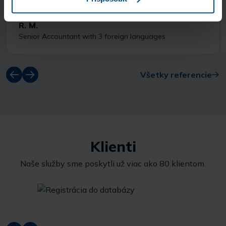
R. M.
Senior Accountant with 3 foreign languages
Všetky referencie
Klienti
Naše služby sme poskytli už viac ako 80 klientom.