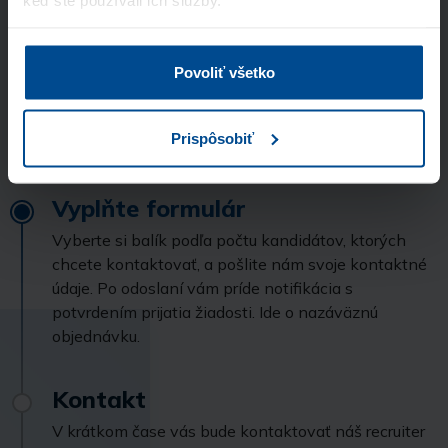
Odoslať
Povoliť všetko
Stránka je chránená pomocou Google reCaptcha
Prispôsobiť
Vyplňte formulár
Vyberte si balík podľa počtu kandidátov, ktorých
chcete kontaktovať, a pošlite nám svoje kontaktné
údaje. Po odoslaní vám príde notifikácia s
potvrdením prijatia žiadosti. Ide o nazáväznú
objednávku.
Kontakt
V krátkom čase vás bude kontaktovať náš recruiter