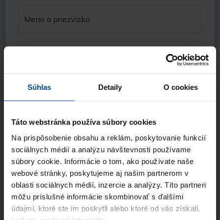
Meno a priezvisko
E-mail
Súhlas
Detaily
O cookies
Telefón
Táto webstránka používa súbory cookies
Názov spoločnosti
Na prispôsobenie obsahu a reklám, poskytovanie funkcií
sociálnych médií a analýzu návštevnosti používame
Odkiaľ ste sa nás dozvedeli?
súbory cookie. Informácie o tom, ako používate naše
webové stránky, poskytujeme aj našim partnerom v
oblasti sociálnych médií, inzercie a analýzy. Títo partneri
Súhlasím so spracúvaním
osobných údajov
môžu príslušné informácie skombinovať s ďalšími
a vyhlasujem, že som sa oboznámil so
údajmi, ktoré ste im poskytli alebo ktoré od vás získali,
zásadami ochrany osobných údajov
keď ste používali ich služby.