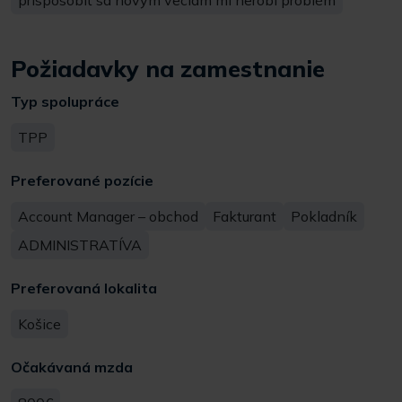
prispôsobiť sa novým veciam mi nerobí problém
Požiadavky na zamestnanie
Typ spolupráce
TPP
Preferované pozície
Account Manager – obchod
Fakturant
Pokladník
ADMINISTRATÍVA
Preferovaná lokalita
Košice
Očakávaná mzda