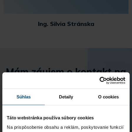
Ing. Silvia Stránska
Mám záujem o kontakt na
kandidáta
Súhlas
Detaily
O cookies
Vyberte balík
Single
Táto webstránka používa súbory cookies
1 kandidát
Na prispôsobenie obsahu a reklám, poskytovanie funkcií