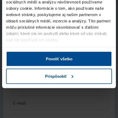
119 €
bez DPH
sociálnych médií a analýzu návštevnosti používame
súbory cookie. Informácie o tom, ako používate naše
Extra
webové stránky, poskytujeme aj našim partnerom v
5 kandidátov
oblasti sociálnych médií, inzercie a analýzy. Títo partneri
môžu príslušné informácie skombinovať s ďalšími
490 €
bez DPH
údajmi, ktoré ste im poskytli alebo ktoré od vás získali,
keď ste používali ich služby.
Superior
10 kandidátov
890 €
bez DPH
Povoliť všetko
Kontaktné údaje
Prispôsobiť
Meno a priezvisko
E-mail