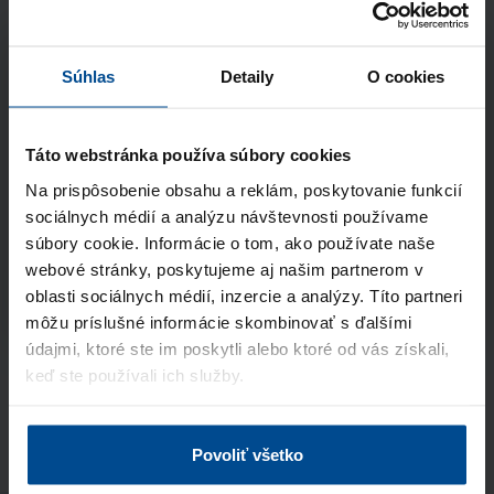
Odkiaľ ste sa nás dozvedeli?
Súhlas
Detaily
O cookies
Súhlasím so spracúvaním
osobných údajov
a vyhlasujem, že som sa oboznámil so
zásadami ochrany osobných údajov
Táto webstránka používa súbory cookies
Na prispôsobenie obsahu a reklám, poskytovanie funkcií
Odoslať
sociálnych médií a analýzu návštevnosti používame
súbory cookie. Informácie o tom, ako používate naše
webové stránky, poskytujeme aj našim partnerom v
Stránka je chránená pomocou Google reCaptcha
oblasti sociálnych médií, inzercie a analýzy. Títo partneri
môžu príslušné informácie skombinovať s ďalšími
údajmi, ktoré ste im poskytli alebo ktoré od vás získali,
keď ste používali ich služby.
Vyplňte formulár
Vyberte si balík podľa počtu kandidátov, ktorých
chcete kontaktovať, a pošlite nám svoje kontaktné
Povoliť všetko
údaje. Po odoslaní vám príde notifikácia s