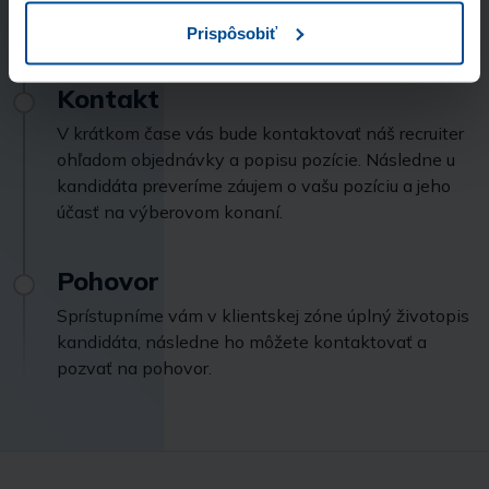
potvrdením prijatia žiadosti. Ide o nazáväznú
objednávku.
Prispôsobiť
Kontakt
V krátkom čase vás bude kontaktovať náš recruiter
ohľadom objednávky a popisu pozície. Následne u
kandidáta preveríme záujem o vašu pozíciu a jeho
účasť na výberovom konaní.
Pohovor
Sprístupníme vám v klientskej zóne úplný životopis
kandidáta, následne ho môžete kontaktovať a
pozvať na pohovor.