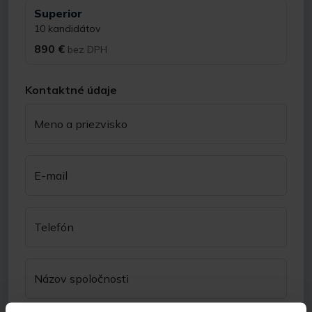
Superior
10 kandidátov
890 €
bez DPH
Kontaktné údaje
Meno a priezvisko
E-mail
Telefón
Názov spoločnosti