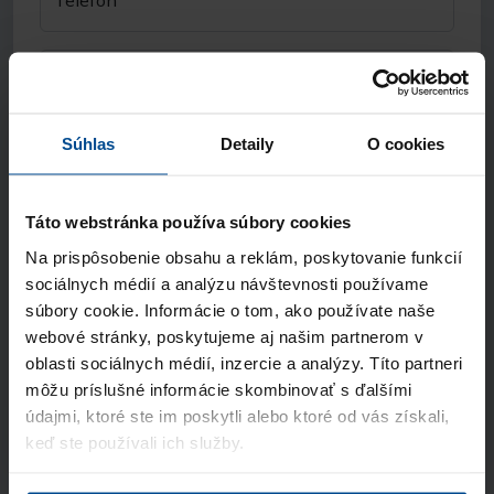
Telefón
Názov spoločnosti
Súhlas
Detaily
O cookies
Odkiaľ ste sa nás dozvedeli?
Táto webstránka používa súbory cookies
Súhlasím so spracúvaním
osobných údajov
a vyhlasujem, že som sa oboznámil so
Na prispôsobenie obsahu a reklám, poskytovanie funkcií
zásadami ochrany osobných údajov
sociálnych médií a analýzu návštevnosti používame
súbory cookie. Informácie o tom, ako používate naše
webové stránky, poskytujeme aj našim partnerom v
Odoslať
oblasti sociálnych médií, inzercie a analýzy. Títo partneri
môžu príslušné informácie skombinovať s ďalšími
Stránka je chránená pomocou Google reCaptcha
údajmi, ktoré ste im poskytli alebo ktoré od vás získali,
keď ste používali ich služby.