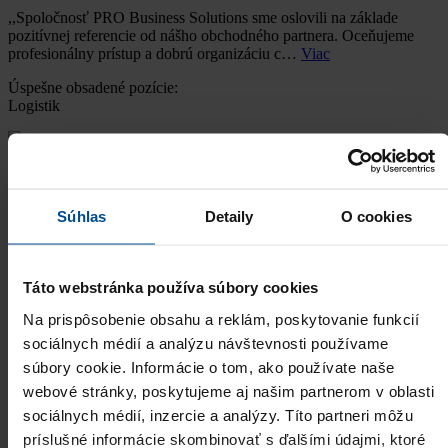
,,Spoločnosť PRO Business Solutions sme oslovili na základe
pozitívnej referencie od nášho obchodného partnera. Oceňujeme
profesionálny prístup a dobrú organizáciu c…
Viac
Úspešne obsadené pozície:
Logistik
Bohumil Košecký
Manager Packaging, Deufol Slovensko s.r.o.
"We are very satisfied with the process of Executive Search, the
Súhlas
Detaily
O cookies
proposed candidates and the fact that we could have a new Finance
manager onboard in such a short time."
Viac
Úspešne obsadené pozície:
Táto webstránka používa súbory cookies
Plant Manager, Finance Manager, Accounting Manager, Quality
Manager, Business Co…
Na prispôsobenie obsahu a reklám, poskytovanie funkcií
sociálnych médií a analýzu návštevnosti používame
súbory cookie. Informácie o tom, ako používate naše
Stefan VANDEPAER
Group Finance Director, ASPEL Group
webové stránky, poskytujeme aj našim partnerom v oblasti
sociálnych médií, inzercie a analýzy. Títo partneri môžu
„Spoluprácu so spoločnosťou PRO Business Solutions, s.r.o.
hodnotíme veľmi pozitívne a profesionálne. Nesmierne si vážime
príslušné informácie skombinovať s ďalšími údajmi, ktoré