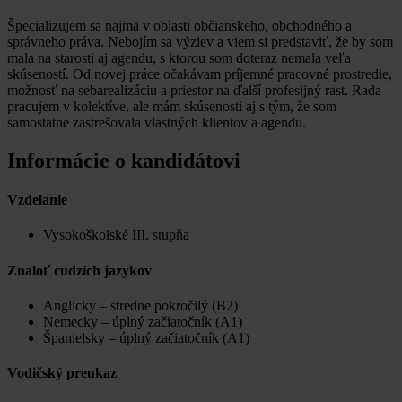
Špecializujem sa najmä v oblasti občianskeho, obchodného a
správneho práva. Nebojím sa výziev a viem si predstaviť, že by som
mala na starosti aj agendu, s ktorou som doteraz nemala veľa
skúseností. Od novej práce očakávam príjemné pracovné prostredie,
možnosť na sebarealizáciu a priestor na ďalší profesijný rast. Rada
pracujem v kolektíve, ale mám skúsenosti aj s tým, že som
samostatne zastrešovala vlastných klientov a agendu.
Informácie o kandidátovi
Vzdelanie
Vysokoškolské III. stupňa
Znaloť cudzích jazykov
Anglicky – stredne pokročilý (B2)
Nemecky – úplný začiatočník (A1)
Španielsky – úplný začiatočník (A1)
Vodičský preukaz