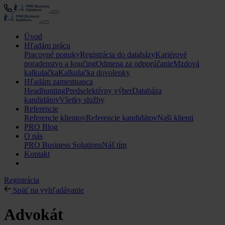
Úvod
Hľadám prácu
Pracovné ponuky
Registrácia do databázy
Kariérové
poradenstvo a koučing
Odmena za odporúčanie
Mzdová
kalkulačka
Kalkulačka dovolenky
Hľadám zamestnanca
Headhunting
Predselektívny výber
Databáza
kandidátov
Všetky služby
Referencie
Referencie klientov
Referencie kandidátov
Naši klienti
PRO Blog
O nás
PRO Business Solutions
Náš tím
Kontakt
Registrácia
Späť na vyhľadávanie
Advokát