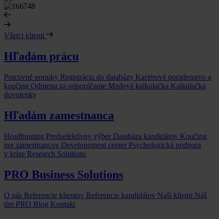
Všetci klienti
Hľadám prácu
Pracovné ponuky
Registrácia do databázy
Kariérové poradenstvo a
koučing
Odmena za odporúčanie
Mzdová kalkulačka
Kalkulačka
dovolenky
Hľadám zamestnanca
Headhunting
Predselektívny výber
Databáza kandidátov
Koučing
pre zamestnancov
Developement center
Psychologická podpora
v kríze
Research Solutions
PRO Business Solutions
O nás
Referencie klientov
Referencie kandidátov
Naši klienti
Náš
tím
PRO Blog
Kontakt