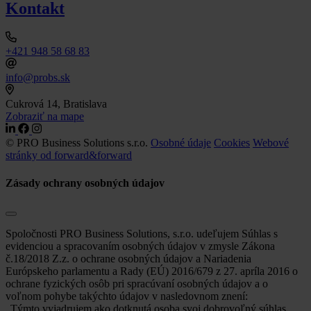
Kontakt
+421 948 58 68 83
info@probs.sk
Cukrová 14, Bratislava
Zobraziť na mape
© PRO Business Solutions s.r.o.
Osobné údaje
Cookies
Webové
stránky od forward&forward
Zásady ochrany osobných údajov
Spoločnosti PRO Business Solutions, s.r.o. udeľujem Súhlas s
evidenciou a spracovaním osobných údajov v zmysle Zákona
č.18/2018 Z.z. o ochrane osobných údajov a Nariadenia
Európskeho parlamentu a Rady (EÚ) 2016/679 z 27. apríla 2016 o
ochrane fyzických osôb pri spracúvaní osobných údajov a o
voľnom pohybe takýchto údajov v nasledovnom znení:
„Týmto vyjadrujem ako dotknutá osoba svoj dobrovoľný súhlas