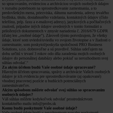
so spracovaním, evidenciou a archiváciou svojich osobných údajov
v rozsahu potrebnom na sprostredkovanie zamestnania, a to
predovšetkým mena, priezviska, dátumu narodenia, adresy trvalého
bydliska, titulu, dosiahnutého vzdelania, kontaktných údajov (číslo
telefónu, príp. faxu a e-mailovej adresy), jazykových a počítačových
znalostí, prípadne iných údajov uvedených v tomto formulári a
priložených dokumentoch v zmysle nariadenia č. 2016/679 GDPR
(ďalej len „osobné údaje“). Zároveň týmto potvrdzujem, že všetky
údaje, ktoré som uviedol/uviedla vo svojom životopise a v žiadosti o
zamestnanie, som poskytol/poskytla spoločnosti PRO Business
Solutions, s.r.o. dobrovoľne a sú pravdivé. Súhlas udeľujem na
dobu určitú v trvaní 3 rokov odo dňa zaradenia mojich osobných
údajov do personálnej databázy alebo pokiaľ sa nerozhodnem svoj
súhlas odvolať.“
Za akým účelom budú Vaše osobné údaje spracované?
Hlavným účelom spracovania, správy a archivácie Vašich osobných
údajov je ich evidencia pre sprostredkovávanie (aj opakované)
vhodnej pracovnej pozície u budúcich potenciálnych
zamestnávateľov.
Akým spôsobom môžete odvolať svoj súhlas so spracovaním
osobných údajov?
Váš súhlas môžete kedykoľvek odvolať prostredníctvom
kontaktného mailu info@probs.sk
Komu budú poskytnuté Vaše osobné údaje?
Vaše osobné údaje budú v nevyhnutnom rozsahu poskytnuté