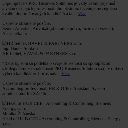
„Spolupráce s PRO Business Solutions je vždy velmi příjemná
a vážíme si jejich profesionálního přístupu. Oceňujeme zejména
kvalitu doporučovaných kandidátů a ta…
Viac
Úspešne obsadené pozície:
Senior Advokát, Advokát (obchodné právo, fúzie a akvizície),
Asistent/ka pr…
Ing. Daniel Soukup
HR ředitel, HAVEL & PARTNERS s.r.o.
"Rada by som sa podelila o svoje skúsenosti so spoluprácou
s kolegyňami zo spoločnosti PRO Business Solution s.r.o. v oblasti
výberu kandidátov. Počas náš…
Viac
Úspešne obsadené pozície:
Accounting professional, HR & Office Assistant, System
administrator for SAP fin…
Monika Žitňanská
Head of HUB CEE - Accounting & Controlling, Siemens Energy,
s.r.o.