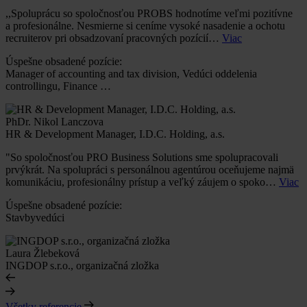
,,Spoluprácu so spoločnosťou PROBS hodnotíme veľmi pozitívne
a profesionálne. Nesmierne si ceníme vysoké nasadenie a ochotu
recruiterov pri obsadzovaní pracovných pozícií…
Viac
Úspešne obsadené pozície:
Manager of accounting and tax division, Vedúci oddelenia
controllingu, Finance …
PhDr. Nikol Lanczova
HR & Development Manager, I.D.C. Holding, a.s.
"So spoločnosťou PRO Business Solutions sme spolupracovali
prvýkrát. Na spolupráci s personálnou agentúrou oceňujeme najmä
komunikáciu, profesionálny prístup a veľký záujem o spoko…
Viac
Úspešne obsadené pozície:
Stavbyvedúci
Laura Žlebeková
INGDOP s.r.o., organizačná zložka
Všetky referencie