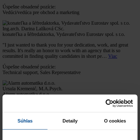
Úspešne obsadené pozície:
Vedúci/vedúca pre obchod a marketing
Ing.arch. Darina Lalíková CSc.
konateľka a šéfredaktorka, Vydavateľstvo Eurostav spol. s r.o.
"I just wanted to thank you for your dedication, work, and great
results. It's really an honor to work with an agency that is so
committed in finding quality candidates in short pe…
Viac
Úspešne obsadené pozície:
Technical support, Sales Representative
Ursula Kremenić, M.A.Psych.
Alarm automatika d.o.o.
,,Spolupráca s pani Harvaníkovou zo spoločnosti PRO Business
Solutions nám pomohla pri obsadení riadiacej pozície s veľmi
vysokými nárokmi, pričom sme vyhodnotili ak…
Viac
Súhlas
Detaily
O cookies
Úspešne obsadené pozície:
Konateľ spoločnosti - audítor, Asistent/ka audítora, Mzdová
účtovníčka pre exter…