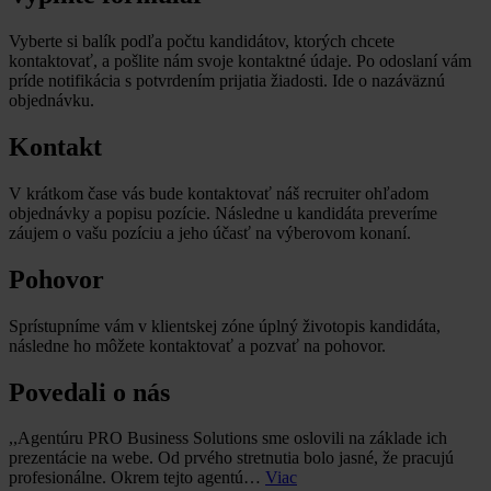
Vyberte si balík podľa počtu kandidátov, ktorých chcete
kontaktovať, a pošlite nám svoje kontaktné údaje. Po odoslaní vám
príde notifikácia s potvrdením prijatia žiadosti. Ide o nazáväznú
objednávku.
Kontakt
V krátkom čase vás bude kontaktovať náš recruiter ohľadom
objednávky a popisu pozície. Následne u kandidáta preveríme
záujem o vašu pozíciu a jeho účasť na výberovom konaní.
Pohovor
Sprístupníme vám v klientskej zóne úplný životopis kandidáta,
následne ho môžete kontaktovať a pozvať na pohovor.
Povedali o nás
,,Agentúru PRO Business Solutions sme oslovili na základe ich
prezentácie na webe. Od prvého stretnutia bolo jasné, že pracujú
profesionálne. Okrem tejto agentú…
Viac