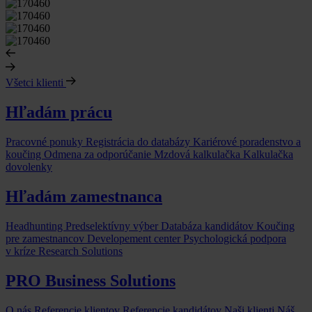
Všetci klienti
Hľadám prácu
Pracovné ponuky
Registrácia do databázy
Kariérové poradenstvo a
koučing
Odmena za odporúčanie
Mzdová kalkulačka
Kalkulačka
dovolenky
Hľadám zamestnanca
Headhunting
Predselektívny výber
Databáza kandidátov
Koučing
pre zamestnancov
Developement center
Psychologická podpora
v kríze
Research Solutions
PRO Business Solutions
O nás
Referencie klientov
Referencie kandidátov
Naši klienti
Náš