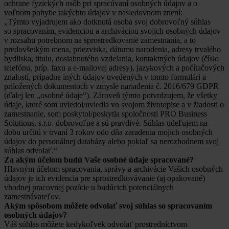
ochrane fyzických osôb pri spracúvaní osobných údajov a o
voľnom pohybe takýchto údajov v nasledovnom znení:
„Týmto vyjadrujem ako dotknutá osoba svoj dobrovoľný súhlas
so spracovaním, evidenciou a archiváciou svojich osobných údajov
v rozsahu potrebnom na sprostredkovanie zamestnania, a to
predovšetkým mena, priezviska, dátumu narodenia, adresy trvalého
bydliska, titulu, dosiahnutého vzdelania, kontaktných údajov (číslo
telefónu, príp. faxu a e-mailovej adresy), jazykových a počítačových
znalostí, prípadne iných údajov uvedených v tomto formulári a
priložených dokumentoch v zmysle nariadenia č. 2016/679 GDPR
(ďalej len „osobné údaje“). Zároveň týmto potvrdzujem, že všetky
údaje, ktoré som uviedol/uviedla vo svojom životopise a v žiadosti o
zamestnanie, som poskytol/poskytla spoločnosti PRO Business
Solutions, s.r.o. dobrovoľne a sú pravdivé. Súhlas udeľujem na
dobu určitú v trvaní 3 rokov odo dňa zaradenia mojich osobných
údajov do personálnej databázy alebo pokiaľ sa nerozhodnem svoj
súhlas odvolať.“
Za akým účelom budú Vaše osobné údaje spracované?
Hlavným účelom spracovania, správy a archivácie Vašich osobných
údajov je ich evidencia pre sprostredkovávanie (aj opakované)
vhodnej pracovnej pozície u budúcich potenciálnych
zamestnávateľov.
Akým spôsobom môžete odvolať svoj súhlas so spracovaním
osobných údajov?
Váš súhlas môžete kedykoľvek odvolať prostredníctvom