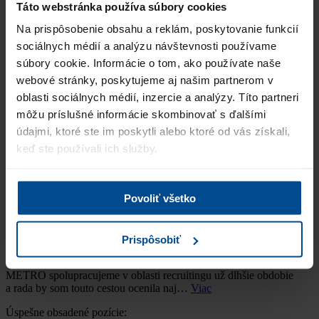
Táto webstránka používa súbory cookies
Na prispôsobenie obsahu a reklám, poskytovanie funkcií
JUDr. MAROŠ TÓTH, MBA
Rödl & Partner Advokáti, s. r. o.
sociálnych médií a analýzu návštevnosti používame
súbory cookie. Informácie o tom, ako používate naše
"Ráda bych vřele doporučila personální agenturu PRO Business
webové stránky, poskytujeme aj našim partnerom v
Solutions, která je pro nás nepostradatelná v oblasti náboru
zaměstnanců. Spolupracujeme společně na&nbs…
Viac
oblasti sociálnych médií, inzercie a analýzy. Títo partneri
môžu príslušné informácie skombinovať s ďalšími
Úspešne obsadené pozície:
údajmi, ktoré ste im poskytli alebo ktoré od vás získali,
Team Leader SK, Area Sales Manager, Key account manager,
Obchodný zástupca,
keď ste používali ich služby.
Povoliť všetko
Lenka Martínková
HR Generalist CZ&SK, Orbico s.r.o.
Prispôsobiť
"S personálnou agentúrou PRO Business Solutions v rámci
METRO spolupracujeme v oblasti recruitingu už dlhšie obdobie
a rada by som touto cestou ocenila naj…
Viac
Úspešne obsadené pozície: