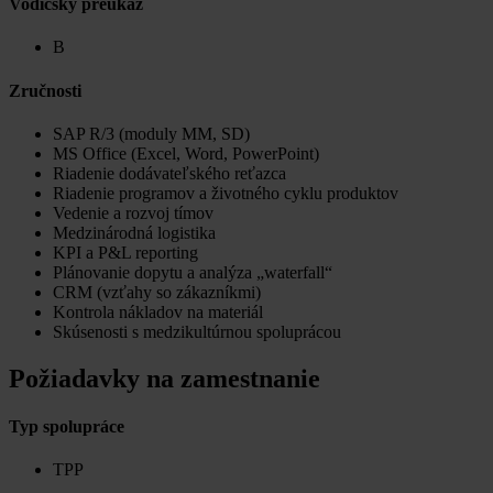
Vodičský preukaz
B
Zručnosti
SAP R/3 (moduly MM, SD)
MS Office (Excel, Word, PowerPoint)
Riadenie dodávateľského reťazca
Riadenie programov a životného cyklu produktov
Vedenie a rozvoj tímov
Medzinárodná logistika
KPI a P&L reporting
Plánovanie dopytu a analýza „waterfall“
CRM (vzťahy so zákazníkmi)
Kontrola nákladov na materiál
Skúsenosti s medzikultúrnou spoluprácou
Požiadavky na zamestnanie
Typ spolupráce
TPP