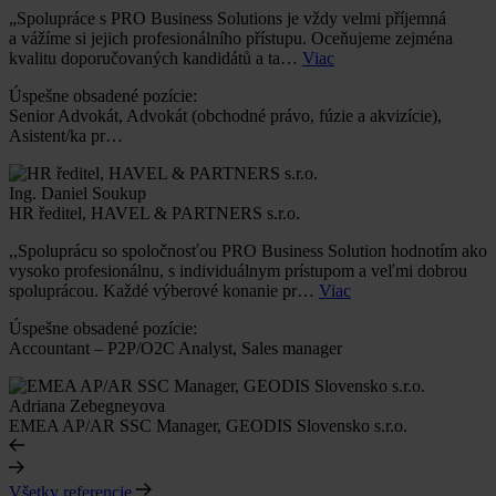
„Spolupráce s PRO Business Solutions je vždy velmi příjemná
a vážíme si jejich profesionálního přístupu. Oceňujeme zejména
kvalitu doporučovaných kandidátů a ta…
Viac
Úspešne obsadené pozície:
Senior Advokát, Advokát (obchodné právo, fúzie a akvizície),
Asistent/ka pr…
Ing. Daniel Soukup
HR ředitel, HAVEL & PARTNERS s.r.o.
,,Spoluprácu so spoločnosťou PRO Business Solution hodnotím ako
vysoko profesionálnu, s individuálnym prístupom a veľmi dobrou
spoluprácou. Každé výberové konanie pr…
Viac
Úspešne obsadené pozície:
Accountant – P2P/O2C Analyst, Sales manager
Adriana Zebegneyova
EMEA AP/AR SSC Manager, GEODIS Slovensko s.r.o.
Všetky referencie