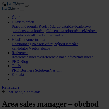
Úvod
Hľadám prácu
Pracovné ponuky
Registrácia do databázy
Kariérové
poradenstvo a koučing
Odmena za odporúčanie
Mzdová
kalkulačka
Kalkulačka dovolenky
Hľadám zamestnanca
Headhunting
Predselektívny výber
Databáza
kandidátov
Všetky služby
Referencie
Referencie klientov
Referencie kandidátov
Naši klienti
PRO Blog
O nás
PRO Business Solutions
Náš tím
Kontakt
Registrácia
Späť na vyhľadávanie
Area sales manager – obchod