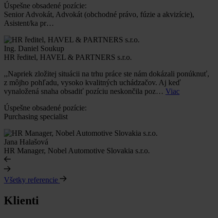
Úspešne obsadené pozície:
Senior Advokát, Advokát (obchodné právo, fúzie a akvizície),
Asistent/ka pr…
Ing. Daniel Soukup
HR ředitel, HAVEL & PARTNERS s.r.o.
,,Napriek zložitej situácii na trhu práce ste nám dokázali ponúknuť,
z môjho pohľadu, vysoko kvalitných uchádzačov. Aj keď
vynaložená snaha obsadiť pozíciu neskončila poz…
Viac
Úspešne obsadené pozície:
Purchasing specialist
Jana Halašová
HR Manager, Nobel Automotive Slovakia s.r.o.
Všetky referencie
Klienti