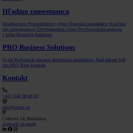
Hľadám zamestnanca
Headhunting
Predselektívny výber
Databáza kandidátov
Koučing
pre zamestnancov
Developement center
Psychologická podpora
v kríze
Research Solutions
PRO Business Solutions
O nás
Referencie klientov
Referencie kandidátov
Naši klienti
Náš
tím
PRO Blog
Kontakt
Kontakt
+421 948 58 68 83
info@probs.sk
Cukrová 14, Bratislava
Zobraziť na mape