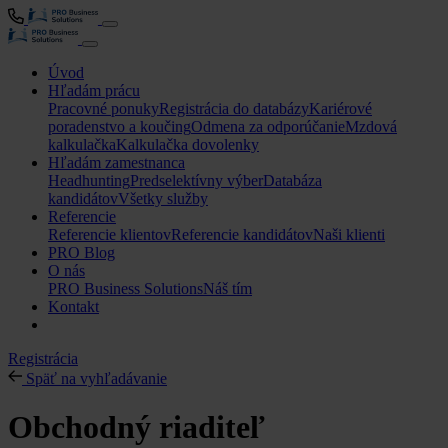
Úvod
Hľadám prácu
Pracovné ponuky
Registrácia do databázy
Kariérové
poradenstvo a koučing
Odmena za odporúčanie
Mzdová
kalkulačka
Kalkulačka dovolenky
Hľadám zamestnanca
Headhunting
Predselektívny výber
Databáza
kandidátov
Všetky služby
Referencie
Referencie klientov
Referencie kandidátov
Naši klienti
PRO Blog
O nás
PRO Business Solutions
Náš tím
Kontakt
Registrácia
Späť na vyhľadávanie
Obchodný riaditeľ