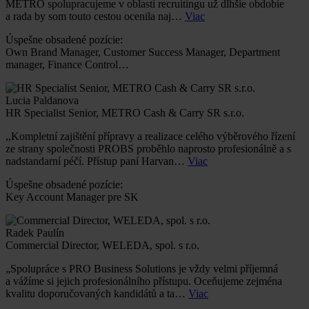
METRO spolupracujeme v oblasti recruitingu už dlhšie obdobie
a rada by som touto cestou ocenila naj…
Viac
Úspešne obsadené pozície:
Own Brand Manager, Customer Success Manager, Department
manager, Finance Control…
Lucia Paldanova
HR Specialist Senior, METRO Cash & Carry SR s.r.o.
,,Kompletní zajištění přípravy a realizace celého výběrového řízení
ze strany společnosti PROBS proběhlo naprosto profesionálně a s
nadstandarní péčí. Přístup paní Harvan…
Viac
Úspešne obsadené pozície:
Key Account Manager pre SK
Radek Paulín
Commercial Director, WELEDA, spol. s r.o.
„Spolupráce s PRO Business Solutions je vždy velmi příjemná
a vážíme si jejich profesionálního přístupu. Oceňujeme zejména
kvalitu doporučovaných kandidátů a ta…
Viac