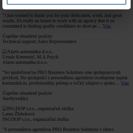
Group CFO, Papier-Mettler KG
"I just wanted to thank you for your dedication, work, and great
results. It's really an honor to work with an agency that is so
committed in finding quality candidates in short pe…
Viac
Úspešne obsadené pozície:
Technical support, Sales Representative
Ursula Kremenić, M.A.Psych.
Alarm automatika d.o.o.
"So spoločnosťou PRO Business Solutions sme spolupracovali
prvýkrát. Na spolupráci s personálnou agentúrou oceňujeme najmä
komunikáciu, profesionálny prístup a veľký záujem o spoko…
Viac
Úspešne obsadené pozície:
Stavbyvedúci
Laura Žlebeková
INGDOP s.r.o., organizačná zložka
"S personálnou agentúrou PRO Business Solutions v rámci