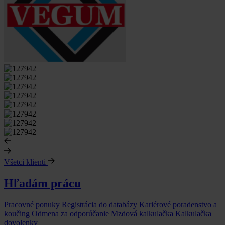
Všetci klienti
Hľadám prácu
Pracovné ponuky
Registrácia do databázy
Kariérové poradenstvo a
koučing
Odmena za odporúčanie
Mzdová kalkulačka
Kalkulačka
dovolenky