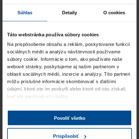
Sprístupníme vám v klientskej zóne úplný životopis kandidáta,
následne ho môžete kontaktovať a pozvať na pohovor.
Súhlas
Detaily
O cookies
Povedali o nás
Táto webstránka používa súbory cookies
,,Spoločnosť PRO Business Solutions sme oslovili na základe
pozitívnej referencie od nášho obchodného partnera. Oceňujeme
Na prispôsobenie obsahu a reklám, poskytovanie funkcií
profesionálny prístup a dobrú organizáciu c…
Viac
sociálnych médií a analýzu návštevnosti používame
Úspešne obsadené pozície:
súbory cookie. Informácie o tom, ako používate naše
Logistik
webové stránky, poskytujeme aj našim partnerom v
oblasti sociálnych médií, inzercie a analýzy. Títo partneri
Bohumil Košecký
môžu príslušné informácie skombinovať s ďalšími
Manager Packaging, Deufol Slovensko s.r.o.
údajmi, ktoré ste im poskytli alebo ktoré od vás získali,
"Thanks for your job and well done!!! I can with any doubts
keď ste používali ich služby.
recommend other businesses to work with PRO Business Solutions
agency and happy to contact you again for any n…
Viac
Úspešne obsadené pozície:
Povoliť všetko
Operational Manager, Senior Accountant/Office Manager
Prispôsobiť
Michael Handke