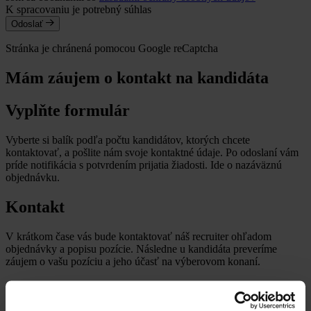
K spracovaniu je potrebný súhlas
Odoslať
Stránka je chránená pomocou Google reCaptcha
Mám záujem o kontakt na kandidáta
Vyplňte formulár
Vyberte si balík podľa počtu kandidátov, ktorých chcete
kontaktovať, a pošlite nám svoje kontaktné údaje. Po odoslaní vám
príde notifikácia s potvrdením prijatia žiadosti. Ide o nazáväznú
objednávku.
Kontakt
V krátkom čase vás bude kontaktovať náš recruiter ohľadom
objednávky a popisu pozície. Následne u kandidáta preveríme
záujem o vašu pozíciu a jeho účasť na výberovom konaní.
Pohovor