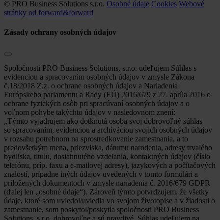
© PRO Business Solutions s.r.o.
Osobné údaje
Cookies
Webové
stránky od forward&forward
Zásady ochrany osobných údajov
Spoločnosti PRO Business Solutions, s.r.o. udeľujem Súhlas s
evidenciou a spracovaním osobných údajov v zmysle Zákona
č.18/2018 Z.z. o ochrane osobných údajov a Nariadenia
Európskeho parlamentu a Rady (EÚ) 2016/679 z 27. apríla 2016 o
ochrane fyzických osôb pri spracúvaní osobných údajov a o
voľnom pohybe takýchto údajov v nasledovnom znení:
„Týmto vyjadrujem ako dotknutá osoba svoj dobrovoľný súhlas
so spracovaním, evidenciou a archiváciou svojich osobných údajov
v rozsahu potrebnom na sprostredkovanie zamestnania, a to
predovšetkým mena, priezviska, dátumu narodenia, adresy trvalého
bydliska, titulu, dosiahnutého vzdelania, kontaktných údajov (číslo
telefónu, príp. faxu a e-mailovej adresy), jazykových a počítačových
znalostí, prípadne iných údajov uvedených v tomto formulári a
priložených dokumentoch v zmysle nariadenia č. 2016/679 GDPR
(ďalej len „osobné údaje“). Zároveň týmto potvrdzujem, že všetky
údaje, ktoré som uviedol/uviedla vo svojom životopise a v žiadosti o
zamestnanie, som poskytol/poskytla spoločnosti PRO Business
Solutions, s.r.o. dobrovoľne a sú pravdivé. Súhlas udeľujem na