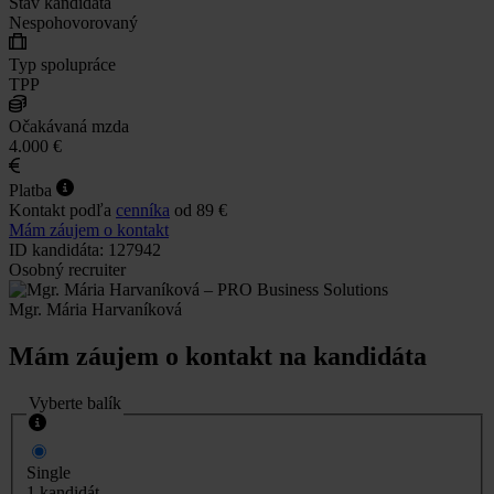
Stav kandidáta
Nespohovorovaný
Typ spolupráce
TPP
Očakávaná mzda
4.000 €
Platba
Kontakt podľa
cenníka
od 89 €
Mám záujem o kontakt
ID kandidáta: 127942
Osobný recruiter
Mgr. Mária Harvaníková
Mám záujem o kontakt na kandidáta
Vyberte balík
Single
1 kandidát