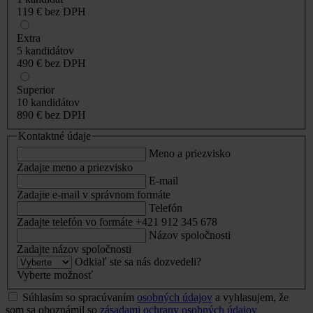
119 €
bez DPH
Extra
5 kandidátov
490 €
bez DPH
Superior
10 kandidátov
890 €
bez DPH
Kontaktné údaje
Meno a priezvisko
Zadajte meno a priezvisko
E-mail
Zadajte e-mail v správnom formáte
Telefón
Zadajte telefón vo formáte +421 912 345 678
Názov spoločnosti
Zadajte názov spoločnosti
Odkiaľ ste sa nás dozvedeli?
Vyberte možnosť
Súhlasím so spracúvaním
osobných údajov
a vyhlasujem, že
som sa oboznámil so
zásadami ochrany osobných údajov