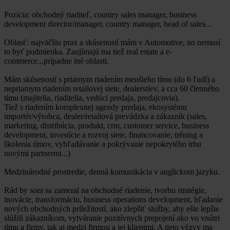
Pozícia: obchodný riaditeľ, country sales manager, business
development director/manager, country manager, head of sales...
Oblasť: najväčšiu prax a skúseností mám v Automotive, no nemusí
to byť podmienka. Zaujímajú ma tiež real estate a e-
commerce...prípadne iné oblasti.
Mám skúseností s priamym riadením menšieho tímu (do 6 ľudí) a
nepriamym riadením retailovej siete, dealerstiev, a cca 60 členného
tímu (majitelia, riaditelia, vedúci predaja, predajcovia).
Tiež s riadením komplexnej agendy predaja, ekosystému
importér/výrobca, dealer/retailová prevádzka a zákazník (sales,
marketing, distribúcia, produkt, crm, customer service, business
development, investície a rozvoj siete, financovanie, tréning a
školenia tímov, vyhľadávanie a pokrývanie nepokrytého trhu
novými partnermi...)
Medzinárodné prostredie, denná komunikácia v anglickom jazyku.
Rád by som sa zameral na obchodné riadenie, tvorbu stratégie,
inovácie, transformáciu, business operations development, hľadanie
nových obchodných príležitostí, ako zlepšiť služby, aby ešte lepšie
slúžili zákazníkom, vytváranie pozitívnych prepojení ako vo vnútri
tímu a firmy, tak aj medzi firmou a jej klientmi. A tieto výzvy ma