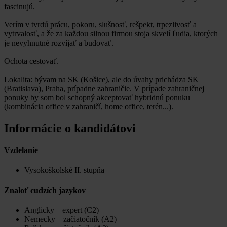
fascinujú.
Verím v tvrdú prácu, pokoru, slušnosť, rešpekt, trpezlivosť a
vytrvalosť, a že za každou silnou firmou stoja skvelí ľudia, ktorých
je nevyhnutné rozvíjať a budovať.
Ochota cestovať.
Lokalita: bývam na SK (Košice), ale do úvahy prichádza SK
(Bratislava), Praha, prípadne zahraničie. V prípade zahraničnej
ponuky by som bol schopný akceptovať hybridnú ponuku
(kombinácia office v zahraničí, home office, terén...).
Informácie o kandidátovi
Vzdelanie
Vysokoškolské II. stupňa
Znaloť cudzích jazykov
Anglicky – expert (C2)
Nemecky – začiatočník (A2)