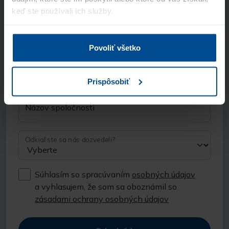
keď ste používali ich služby.
E-mail
Povoliť všetko
Telefón
Prispôsobiť
Názov spoločnosti
Odkiaľ ste sa nás dozvedeli?
Súhlasím so spracúvaním
osobných údajov
a vyhlasujem, že som sa oboznámil so
zásadami ochrany osobných údajov