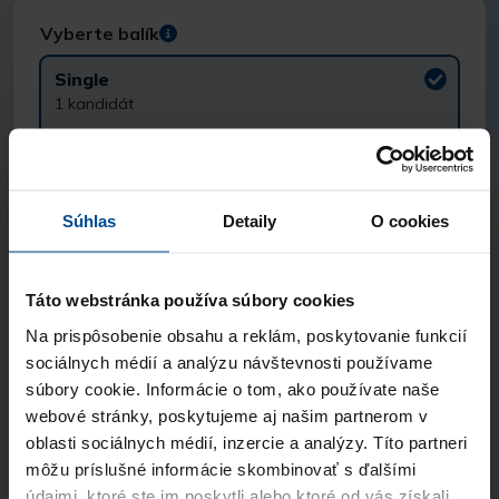
Vyberte balík
Single
1 kandidát
119 €
bez DPH
Extra
5 kandidátov
Súhlas
Detaily
O cookies
490 €
bez DPH
Táto webstránka používa súbory cookies
Superior
10 kandidátov
Na prispôsobenie obsahu a reklám, poskytovanie funkcií
sociálnych médií a analýzu návštevnosti používame
890 €
bez DPH
súbory cookie. Informácie o tom, ako používate naše
webové stránky, poskytujeme aj našim partnerom v
Kontaktné údaje
oblasti sociálnych médií, inzercie a analýzy. Títo partneri
môžu príslušné informácie skombinovať s ďalšími
Meno a priezvisko
údajmi, ktoré ste im poskytli alebo ktoré od vás získali,