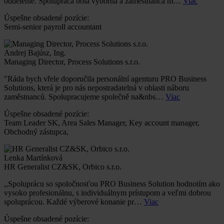
oddelenie. Spolupráca bola výborná a zamestnanca m…
Viac
Úspešne obsadené pozície:
Semi-senior payroll accountant
Andrej Bajúsz, Ing.
Managing Director, Process Solutions s.r.o.
"Ráda bych vřele doporučila personální agenturu PRO Business
Solutions, která je pro nás nepostradatelná v oblasti náboru
zaměstnanců. Spolupracujeme společně na&nbs…
Viac
Úspešne obsadené pozície:
Team Leader SK, Area Sales Manager, Key account manager,
Obchodný zástupca,
Lenka Martínková
HR Generalist CZ&SK, Orbico s.r.o.
,,Spoluprácu so spoločnosťou PRO Business Solution hodnotím ako
vysoko profesionálnu, s individuálnym prístupom a veľmi dobrou
spoluprácou. Každé výberové konanie pr…
Viac
Úspešne obsadené pozície: