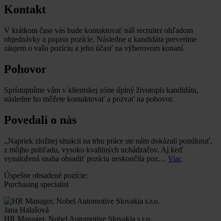
Kontakt
V krátkom čase vás bude kontaktovať náš recruiter ohľadom
objednávky a popisu pozície. Následne u kandidáta preveríme
záujem o vašu pozíciu a jeho účasť na výberovom konaní.
Pohovor
Sprístupníme vám v klientskej zóne úplný životopis kandidáta,
následne ho môžete kontaktovať a pozvať na pohovor.
Povedali o nás
,,Napriek zložitej situácii na trhu práce ste nám dokázali ponúknuť,
z môjho pohľadu, vysoko kvalitných uchádzačov. Aj keď
vynaložená snaha obsadiť pozíciu neskončila poz…
Viac
Úspešne obsadené pozície:
Purchasing specialist
Jana Halašová
HR Manager, Nobel Automotive Slovakia s.r.o.