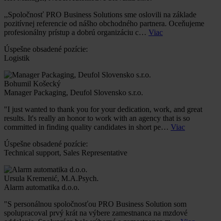
,,Spoločnosť PRO Business Solutions sme oslovili na základe
pozitívnej referencie od nášho obchodného partnera. Oceňujeme
profesionálny prístup a dobrú organizáciu c…
Viac
Úspešne obsadené pozície:
Logistik
Bohumil Košecký
Manager Packaging, Deufol Slovensko s.r.o.
"I just wanted to thank you for your dedication, work, and great
results. It's really an honor to work with an agency that is so
committed in finding quality candidates in short pe…
Viac
Úspešne obsadené pozície:
Technical support, Sales Representative
Ursula Kremenić, M.A.Psych.
Alarm automatika d.o.o.
"S personálnou spoločnosťou PRO Business Solution som
spolupracoval prvý krát na výbere zamestnanca na mzdové