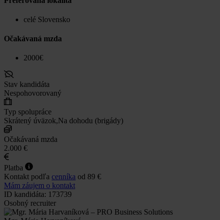
Preferovaná lokalita
celé Slovensko
Očakávaná mzda
2000€
Stav kandidáta
Nespohovorovaný
Typ spolupráce
Skrátený úväzok,Na dohodu (brigády)
Očakávaná mzda
2.000 €
Platba
Kontakt podľa
cenníka
od 89 €
Mám záujem o kontakt
ID kandidáta: 173739
Osobný recruiter