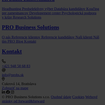
Headhunting
Predselektívny výber
Databáza kandidátov
Koučing
pre zamestnancov
Developement center
Psychologická podpora
v kríze
Research Solutions
PRO Business Solutions
O nás
Referencie klientov
Referencie kandidátov
Naši klienti
Náš
tím
PRO Blog
Kontakt
Kontakt
+421 948 58 68 83
info@probs.sk
Cukrová 14, Bratislava
Zobraziť na mape
© PRO Business Solutions s.r.o.
Osobné údaje
Cookies
Webové
stránky od forward&forward