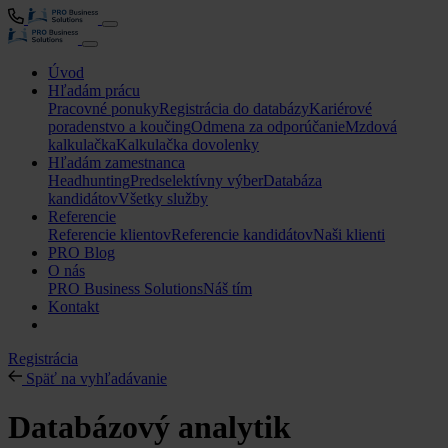
Úvod
Hľadám prácu
Pracovné ponuky
Registrácia do databázy
Kariérové
poradenstvo a koučing
Odmena za odporúčanie
Mzdová
kalkulačka
Kalkulačka dovolenky
Hľadám zamestnanca
Headhunting
Predselektívny výber
Databáza
kandidátov
Všetky služby
Referencie
Referencie klientov
Referencie kandidátov
Naši klienti
PRO Blog
O nás
PRO Business Solutions
Náš tím
Kontakt
Registrácia
Späť na vyhľadávanie
Databázový analytik