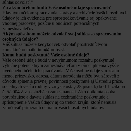
súhlas odvolať.“
Za akým účelom budú Vaše osobné údaje spracované?
Hlavným účelom spracovania, správy a archivácie Vašich osobných
údajov je ich evidencia pre sprostredkovávanie (aj opakované)
vhodnej pracovnej pozície u budúcich potenciálnych
zamestnávateľov.
Akým spôsobom môžete odvolať svoj súhlas so spracovaním
osobných údajov?
Váš súhlas môžete kedykoľvek odvolať prostredníctvom
kontaktného mailu info@probs.sk
Komu budú poskytnuté Vaše osobné údaje?
Vaše osobné údaje budú v nevyhnutnom rozsahu poskytnuté
výlučne potenciálnym zamestnávateľom v rámci plnenia vyššie
uvedeného účelu ich spracúvania. Vaše osobné údaje v rozsahu
meno, priezvisko, adresa, dátum narodenia môžu byť zároveň z
dôvodu splnenia právnej povinnosti poskytnuté aj Ústrediu práce,
sociálnych vecí a rodiny v zmysle ust. § 28 písm. b) bod 1. zákona
č. 5/2004 Z.z. o službách zamestnanosti. Ako dotknutá osoba
potvrdzujete a dávate súhlas na cezhraničné poskytnutie a
sprístupnenie Vašich údajov aj do tretích krajín, ktoré nemusia
zaručovať primeranú ochranu Vašich osobných údajov.