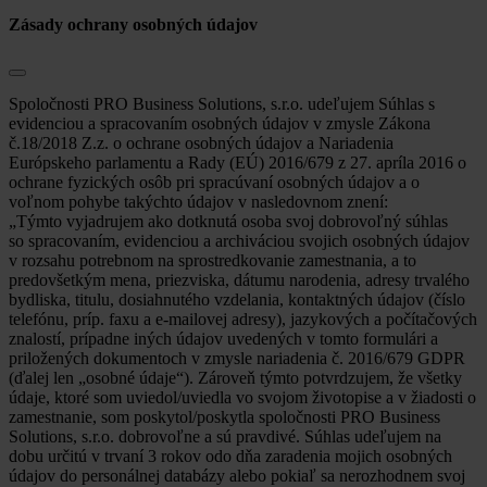
Zásady ochrany osobných údajov
Spoločnosti PRO Business Solutions, s.r.o. udeľujem Súhlas s
evidenciou a spracovaním osobných údajov v zmysle Zákona
č.18/2018 Z.z. o ochrane osobných údajov a Nariadenia
Európskeho parlamentu a Rady (EÚ) 2016/679 z 27. apríla 2016 o
ochrane fyzických osôb pri spracúvaní osobných údajov a o
voľnom pohybe takýchto údajov v nasledovnom znení:
„Týmto vyjadrujem ako dotknutá osoba svoj dobrovoľný súhlas
so spracovaním, evidenciou a archiváciou svojich osobných údajov
v rozsahu potrebnom na sprostredkovanie zamestnania, a to
predovšetkým mena, priezviska, dátumu narodenia, adresy trvalého
bydliska, titulu, dosiahnutého vzdelania, kontaktných údajov (číslo
telefónu, príp. faxu a e-mailovej adresy), jazykových a počítačových
znalostí, prípadne iných údajov uvedených v tomto formulári a
priložených dokumentoch v zmysle nariadenia č. 2016/679 GDPR
(ďalej len „osobné údaje“). Zároveň týmto potvrdzujem, že všetky
údaje, ktoré som uviedol/uviedla vo svojom životopise a v žiadosti o
zamestnanie, som poskytol/poskytla spoločnosti PRO Business
Solutions, s.r.o. dobrovoľne a sú pravdivé. Súhlas udeľujem na
dobu určitú v trvaní 3 rokov odo dňa zaradenia mojich osobných
údajov do personálnej databázy alebo pokiaľ sa nerozhodnem svoj