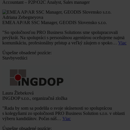
Accountant – P2P/O2C Analyst, Sales manager
Adriana Zebegneyova
EMEA AP/AR SSC Manager, GEODIS Slovensko s.r.o.
"So spoločnosťou PRO Business Solutions sme spolupracovali
prvýkrát. Na spolupráci s personálnou agentúrou oceňujeme najmä
komunikáciu, profesionálny prístup a veľký záujem o spoko…
Viac
Úspešne obsadené pozície:
Stavbyvedúci
Laura Žlebeková
INGDOP s.r.o., organizačná zložka
"Rada by som sa podelila o svoje skúsenosti so spoluprácou
s kolegyňami zo spoločnosti PRO Business Solution s.r.o. v oblasti
výberu kandidátov. Počas náš…
Viac
Úspešne obsadené pozície: