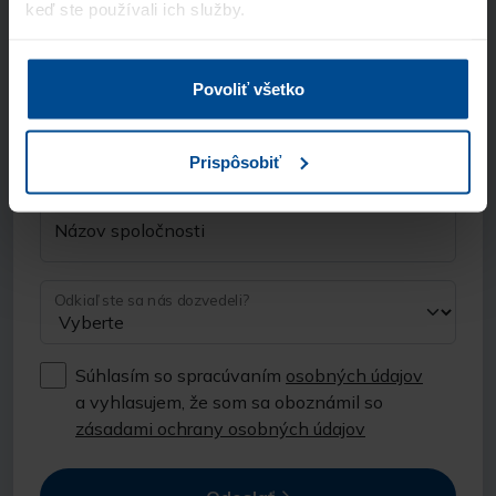
keď ste používali ich služby.
E-mail
Povoliť všetko
Telefón
Prispôsobiť
Názov spoločnosti
Odkiaľ ste sa nás dozvedeli?
Súhlasím so spracúvaním
osobných údajov
a vyhlasujem, že som sa oboznámil so
zásadami ochrany osobných údajov