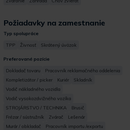
Zváranie
Záhrada
Chov zvierat
Požiadavky na zamestnanie
Typ spolupráce
TPP
Živnosť
Skrátený úväzok
Preferované pozície
Dokladač tovaru
Pracovník reklamačného oddelenia
Kompletizátor / picker
Kuriér
Skladník
Vodič nákladného vozidla
Vodič vysokozdvižného vozíka
STROJÁRSTVO / TECHNIKA
Brusič
Frézar / sústružník
Zvárač
Lešenár
Murár / obkladač
Pracovník importu /exportu