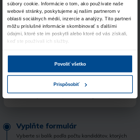
Názov spoločnosti
súbory cookie. Informácie o tom, ako používate naše
webové stránky, poskytujeme aj našim partnerom v
oblasti sociálnych médií, inzercie a analýzy. Títo partneri
Odkiaľ ste sa nás dozvedeli?
môžu príslušné informácie skombinovať s ďalšími
údajmi, ktoré ste im poskytli alebo ktoré od vás získali,
keď ste používali ich služby.
Súhlasím so spracúvaním
osobných údajov
a vyhlasujem, že som sa oboznámil so
zásadami ochrany osobných údajov
Povoliť všetko
Odoslať
Prispôsobiť
Stránka je chránená pomocou Google reCaptcha
Vyplňte formulár
Vyberte si balík podľa počtu kandidátov, ktorých