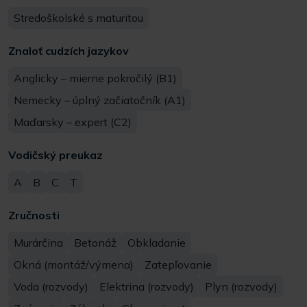
Stredoškolské s maturitou
Znaloť cudzích jazykov
Anglicky – mierne pokročilý (B1)
Nemecky – úplný začiatočník (A1)
Maďarsky – expert (C2)
Vodičský preukaz
A
B
C
T
Zručnosti
Murárčina
Betonáž
Obkladanie
Okná (montáž/výmena)
Zatepľovanie
Voda (rozvody)
Elektrina (rozvody)
Plyn (rozvody)