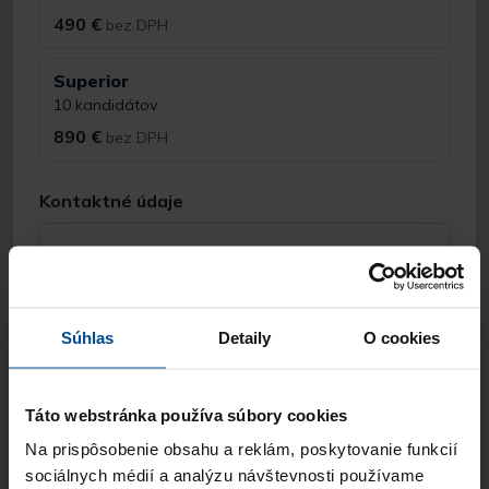
490 €
bez DPH
Superior
10 kandidátov
890 €
bez DPH
Kontaktné údaje
Meno a priezvisko
E-mail
Súhlas
Detaily
O cookies
Táto webstránka používa súbory cookies
Telefón
Na prispôsobenie obsahu a reklám, poskytovanie funkcií
sociálnych médií a analýzu návštevnosti používame