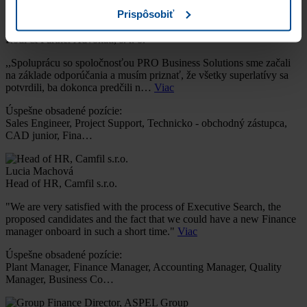
Prispôsobiť
JUDr. MAROŠ TÓTH, MBA
Rödl & Partner Advokáti, s. r. o.
,,Spoluprácu so spoločnosťou PRO Business Solutions sme začali
na základe odporúčania a musím priznať, že všetky superlatívy sa
potvrdili, ba dokonca predčili n…
Viac
Úspešne obsadené pozície:
Sales Engineer, Project Support, Technicko - obchodný zástupca,
CAD junior, Fina…
Lucia Machová
Head of HR, Camfil s.r.o.
"We are very satisfied with the process of Executive Search, the
proposed candidates and the fact that we could have a new Finance
manager onboard in such a short time."
Viac
Úspešne obsadené pozície:
Plant Manager, Finance Manager, Accounting Manager, Quality
Manager, Business Co…