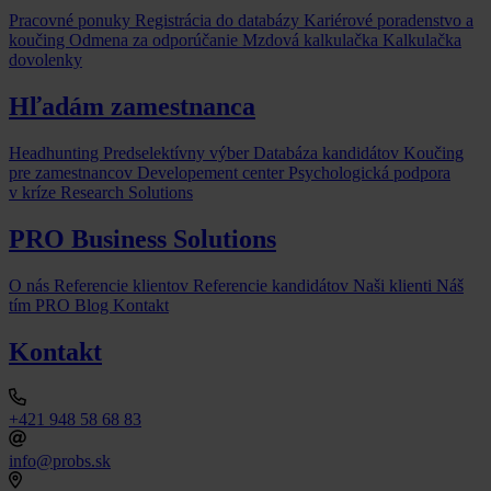
Pracovné ponuky
Registrácia do databázy
Kariérové poradenstvo a
koučing
Odmena za odporúčanie
Mzdová kalkulačka
Kalkulačka
dovolenky
Hľadám zamestnanca
Headhunting
Predselektívny výber
Databáza kandidátov
Koučing
pre zamestnancov
Developement center
Psychologická podpora
v kríze
Research Solutions
PRO Business Solutions
O nás
Referencie klientov
Referencie kandidátov
Naši klienti
Náš
tím
PRO Blog
Kontakt
Kontakt
+421 948 58 68 83
info@probs.sk