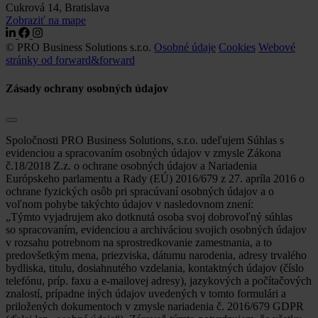
Cukrová 14, Bratislava
Zobraziť na mape
© PRO Business Solutions s.r.o.
Osobné údaje
Cookies
Webové
stránky od forward&forward
Zásady ochrany osobných údajov
Spoločnosti PRO Business Solutions, s.r.o. udeľujem Súhlas s
evidenciou a spracovaním osobných údajov v zmysle Zákona
č.18/2018 Z.z. o ochrane osobných údajov a Nariadenia
Európskeho parlamentu a Rady (EÚ) 2016/679 z 27. apríla 2016 o
ochrane fyzických osôb pri spracúvaní osobných údajov a o
voľnom pohybe takýchto údajov v nasledovnom znení:
„Týmto vyjadrujem ako dotknutá osoba svoj dobrovoľný súhlas
so spracovaním, evidenciou a archiváciou svojich osobných údajov
v rozsahu potrebnom na sprostredkovanie zamestnania, a to
predovšetkým mena, priezviska, dátumu narodenia, adresy trvalého
bydliska, titulu, dosiahnutého vzdelania, kontaktných údajov (číslo
telefónu, príp. faxu a e-mailovej adresy), jazykových a počítačových
znalostí, prípadne iných údajov uvedených v tomto formulári a
priložených dokumentoch v zmysle nariadenia č. 2016/679 GDPR