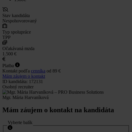
Stav kandidáta
Nespohovorovaný
Typ spolupráce
TPP
Očakávaná mzda
1.500 €
Platba
Kontakt podľa
cenníka
od 89 €
Mám záujem o kontakt
ID kandidáta: 172131
Osobný recruiter
Mgr. Mária Harvaníková
Mám záujem o kontakt na kandidáta
Vyberte balík