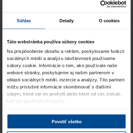
Stavbyvedúci
Laura Žlebeková
Súhlas
Detaily
O cookies
INGDOP s.r.o., organizačná zložka
„Spolupráce s PRO Business Solutions je vždy velmi příjemná
a vážíme si jejich profesionálního přístupu. Oceňujeme zejména
Táto webstránka používa súbory cookies
kvalitu doporučovaných kandidátů a ta…
Viac
Na prispôsobenie obsahu a reklám, poskytovanie funkcií
Úspešne obsadené pozície:
sociálnych médií a analýzu návštevnosti používame
Senior Advokát, Advokát (obchodné právo, fúzie a akvizície),
súbory cookie. Informácie o tom, ako používate naše
Asistent/ka pr…
webové stránky, poskytujeme aj našim partnerom v
oblasti sociálnych médií, inzercie a analýzy. Títo partneri
Ing. Daniel Soukup
môžu príslušné informácie skombinovať s ďalšími
HR ředitel, HAVEL & PARTNERS s.r.o.
údajmi, ktoré ste im poskytli alebo ktoré od vás získali,
,,Spolupráca s pani Harvaníkovou zo spoločnosti PRO Business
keď ste používali ich služby.
Solutions nám pomohla pri obsadení riadiacej pozície s veľmi
vysokými nárokmi, pričom sme vyhodnotili ak…
Viac
Úspešne obsadené pozície:
Povoliť všetko
Konateľ spoločnosti - audítor, Asistent/ka audítora, Mzdová
účtovníčka pre exter…