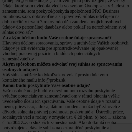
(ďalej len „osobné údaje“). Zároveň týmto potvrdzujem, že všetky
údaje, ktoré som uviedol/uviedla vo svojom životopise a v žiadosti o
zamestnanie, som poskytol/poskytla spoločnosti PRO Business
Solutions, s.r.o. dobrovoľne a sú pravdivé. Súhlas udeľujem na
dobu určitú v trvaní 3 rokov odo dňa zaradenia mojich osobných
údajov do personálnej databázy alebo pokiaľ sa nerozhodnem svoj
súhlas odvolať.“
Za akým účelom budú Vaše osobné údaje spracované?
Hlavným účelom spracovania, správy a archivácie Vašich osobných
údajov je ich evidencia pre sprostredkovávanie (aj opakované)
vhodnej pracovnej pozície u budúcich potenciálnych
zamestnávateľov.
Akým spôsobom môžete odvolať svoj súhlas so spracovaním
osobných údajov?
Váš súhlas môžete kedykoľvek odvolať prostredníctvom
kontaktného mailu info@probs.sk
Komu budú poskytnuté Vaše osobné údaje?
Vaše osobné údaje budú v nevyhnutnom rozsahu poskytnuté
výlučne potenciálnym zamestnávateľom v rámci plnenia vyššie
uvedeného účelu ich spracúvania. Vaše osobné údaje v rozsahu
meno, priezvisko, adresa, dátum narodenia môžu byť zároveň z
dôvodu splnenia právnej povinnosti poskytnuté aj Ústrediu práce,
sociálnych vecí a rodiny v zmysle ust. § 28 písm. b) bod 1. zákona
č. 5/2004 Z.z. o službách zamestnanosti. Ako dotknutá osoba
potvrdzujete a dávate súhlas na cezhraničné poskytnutie a