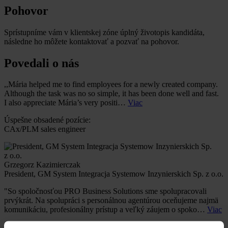
Pohovor
Sprístupníme vám v klientskej zóne úplný životopis kandidáta,
následne ho môžete kontaktovať a pozvať na pohovor.
Povedali o nás
,,Mária helped me to find employees for a newly created company.
Although the task was no so simple, it has been done well and fast.
I also appreciate Mária’s very positi…
Viac
Úspešne obsadené pozície:
CAx/PLM sales engineer
Grzegorz Kazimierczak
President, GM System Integracja Systemow Inzynierskich Sp. z o.o.
"So spoločnosťou PRO Business Solutions sme spolupracovali
prvýkrát. Na spolupráci s personálnou agentúrou oceňujeme najmä
komunikáciu, profesionálny prístup a veľký záujem o spoko…
Viac
Úspešne obsadené pozície: