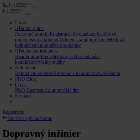
Úvod
Hľadám prácu
Pracovné ponuky
Registrácia do databázy
Kariérové
poradenstvo a koučing
Odmena za odporúčanie
Mzdová
kalkulačka
Kalkulačka dovolenky
Hľadám zamestnanca
Headhunting
Predselektívny výber
Databáza
kandidátov
Všetky služby
Referencie
Referencie klientov
Referencie kandidátov
Naši klienti
PRO Blog
O nás
PRO Business Solutions
Náš tím
Kontakt
Registrácia
Späť na vyhľadávanie
Dopravný inžinier