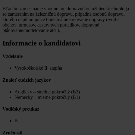
Hľadám zamestnanie vhodné pre dopravného inžiniera-technológa
so zameraním na železničnú dopravu, prípadne osobnú dopravu,
ktorého náplňou práce bude reálne kreovanie dopravy (tvorba
obehov, turnusov, cestovných poriadkov, dopravné
plánovanie/modelovanie atď.).
Informácie o kandidátovi
Vzdelanie
Vysokoškolské II. stupňa
Znaloť cudzích jazykov
Anglicky – stredne pokročilý (B2)
Nemecky – mierne pokročilý (B1)
Vodičský preukaz
B
Zručnosti