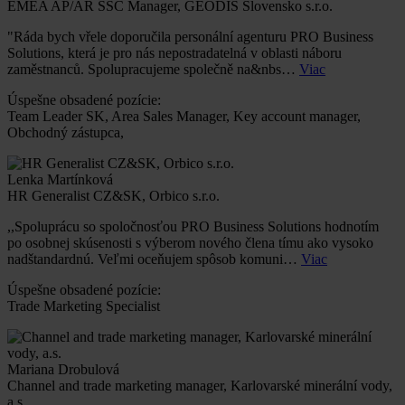
EMEA AP/AR SSC Manager, GEODIS Slovensko s.r.o.
"Ráda bych vřele doporučila personální agenturu PRO Business
Solutions, která je pro nás nepostradatelná v oblasti náboru
zaměstnanců. Spolupracujeme společně na&nbs…
Viac
Úspešne obsadené pozície:
Team Leader SK, Area Sales Manager, Key account manager,
Obchodný zástupca,
Lenka Martínková
HR Generalist CZ&SK, Orbico s.r.o.
,,Spoluprácu so spoločnosťou PRO Business Solutions hodnotím
po osobnej skúsenosti s výberom nového člena tímu ako vysoko
nadštandardnú. Veľmi oceňujem spôsob komuni…
Viac
Úspešne obsadené pozície:
Trade Marketing Specialist
Mariana Drobulová
Channel and trade marketing manager, Karlovarské minerální vody,
a.s.