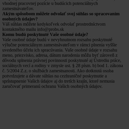
vhodnej pracovnej pozície u budúcich potenciálnych
zamestnávateľov.
Akým spôsobom môžete odvolať svoj súhlas so spracovaním
osobných údajov?
Váš súhlas môžete kedykoľvek odvolať prostredníctvom
kontaktného mailu info@probs.sk
Komu budú poskytnuté Vaše osobné údaje?
Vaše osobné údaje budú v nevyhnutnom rozsahu poskytnuté
výlučne potenciálnym zamestnávateľom v rámci plnenia vyššie
uvedeného účelu ich spracúvania. Vaše osobné údaje v rozsahu
meno, priezvisko, adresa, dátum narodenia môžu byť zároveň z
dôvodu splnenia právnej povinnosti poskytnuté aj Ústrediu práce,
sociálnych vecí a rodiny v zmysle ust. § 28 písm. b) bod 1. zákona
č. 5/2004 Z.z. o službách zamestnanosti. Ako dotknutá osoba
potvrdzujete a dávate súhlas na cezhraničné poskytnutie a
sprístupnenie Vašich údajov aj do tretích krajín, ktoré nemusia
zaručovať primeranú ochranu Vašich osobných údajov.