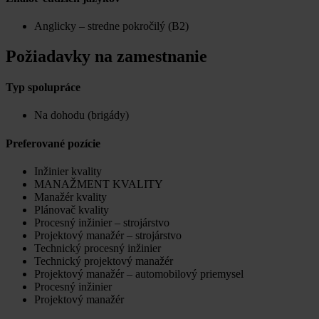
Anglicky – stredne pokročilý (B2)
Požiadavky na zamestnanie
Typ spolupráce
Na dohodu (brigády)
Preferované pozície
Inžinier kvality
MANAŽMENT KVALITY
Manažér kvality
Plánovač kvality
Procesný inžinier – strojárstvo
Projektový manažér – strojárstvo
Technický procesný inžinier
Technický projektový manažér
Projektový manažér – automobilový priemysel
Procesný inžinier
Projektový manažér