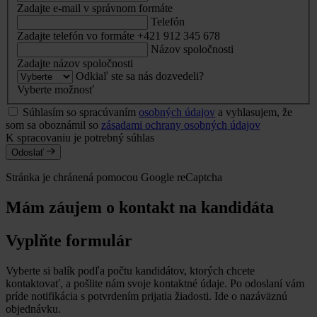
Zadajte e-mail v správnom formáte
Telefón
Zadajte telefón vo formáte +421 912 345 678
Názov spoločnosti
Zadajte názov spoločnosti
Odkiaľ ste sa nás dozvedeli?
Vyberte možnosť
Súhlasím so spracúvaním
osobných údajov
a vyhlasujem, že
som sa oboznámil so
zásadami ochrany osobných údajov
K spracovaniu je potrebný súhlas
Odoslať
Stránka je chránená pomocou Google reCaptcha
Mám záujem o kontakt na kandidáta
Vyplňte formulár
Vyberte si balík podľa počtu kandidátov, ktorých chcete
kontaktovať, a pošlite nám svoje kontaktné údaje. Po odoslaní vám
príde notifikácia s potvrdením prijatia žiadosti. Ide o nazáväznú
objednávku.