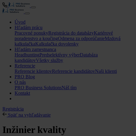
Úvod
Hľadám prácu
Pracovné ponuky
Registrácia do databázy
Kariérové
poradenstvo a koučing
Odmena za odporúčanie
Mzdová
kalkulačka
Kalkulačka dovolenky
Hľadám zamestnanca
Headhunting
Predselektívny výber
Databáza
kandidátov
Všetky služby
Referencie
Referencie klientov
Referencie kandidátov
Naši klienti
PRO Blog
O nás
PRO Business Solutions
Náš tím
Kontakt
Registrácia
Späť na vyhľadávanie
Inžinier kvality