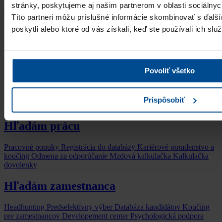
stránky, poskytujeme aj našim partnerom v oblasti sociálnych
Títo partneri môžu príslušné informácie skombinovať s ďalší
poskytli alebo ktoré od vás získali, keď ste používali ich služ
Povoliť všetko
Prispôsobiť
Všetci klienti
Hľadám prácu
Pracovné ponuky
Registrácia do databázy
Kariérové poradenstvo a
koučing
Odmena za odporúčanie
Mzdová kalkulačka
Kalkulačka
dovolenky
Hľadám zamestnanca
Headhunting
Predselektívny výber
Databáza kandidátov
Koučing
pre zamestnancov
Developement center
Psychologická podpora