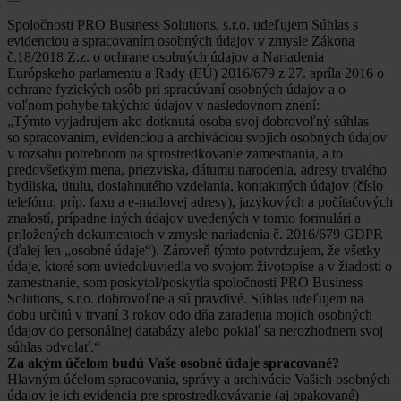
Spoločnosti PRO Business Solutions, s.r.o. udeľujem Súhlas s
evidenciou a spracovaním osobných údajov v zmysle Zákona
č.18/2018 Z.z. o ochrane osobných údajov a Nariadenia
Európskeho parlamentu a Rady (EÚ) 2016/679 z 27. apríla 2016 o
ochrane fyzických osôb pri spracúvaní osobných údajov a o
voľnom pohybe takýchto údajov v nasledovnom znení:
„Týmto vyjadrujem ako dotknutá osoba svoj dobrovoľný súhlas
so spracovaním, evidenciou a archiváciou svojich osobných údajov
v rozsahu potrebnom na sprostredkovanie zamestnania, a to
predovšetkým mena, priezviska, dátumu narodenia, adresy trvalého
bydliska, titulu, dosiahnutého vzdelania, kontaktných údajov (číslo
telefónu, príp. faxu a e-mailovej adresy), jazykových a počítačových
znalostí, prípadne iných údajov uvedených v tomto formulári a
priložených dokumentoch v zmysle nariadenia č. 2016/679 GDPR
(ďalej len „osobné údaje“). Zároveň týmto potvrdzujem, že všetky
údaje, ktoré som uviedol/uviedla vo svojom životopise a v žiadosti o
zamestnanie, som poskytol/poskytla spoločnosti PRO Business
Solutions, s.r.o. dobrovoľne a sú pravdivé. Súhlas udeľujem na
dobu určitú v trvaní 3 rokov odo dňa zaradenia mojich osobných
údajov do personálnej databázy alebo pokiaľ sa nerozhodnem svoj
súhlas odvolať.“
Za akým účelom budú Vaše osobné údaje spracované?
Hlavným účelom spracovania, správy a archivácie Vašich osobných
údajov je ich evidencia pre sprostredkovávanie (aj opakované)