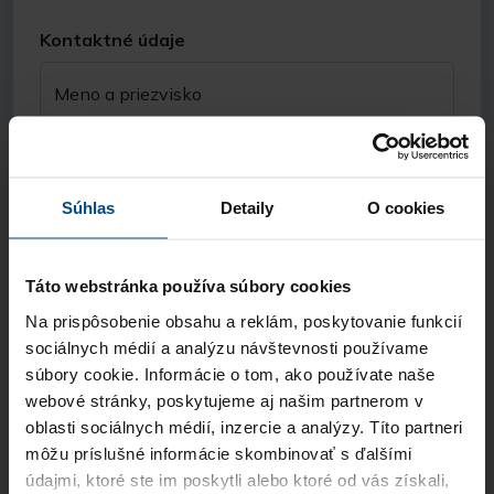
Kontaktné údaje
Meno a priezvisko
E-mail
Súhlas
Detaily
O cookies
Telefón
Táto webstránka používa súbory cookies
Na prispôsobenie obsahu a reklám, poskytovanie funkcií
Názov spoločnosti
sociálnych médií a analýzu návštevnosti používame
súbory cookie. Informácie o tom, ako používate naše
webové stránky, poskytujeme aj našim partnerom v
Odkiaľ ste sa nás dozvedeli?
oblasti sociálnych médií, inzercie a analýzy. Títo partneri
môžu príslušné informácie skombinovať s ďalšími
údajmi, ktoré ste im poskytli alebo ktoré od vás získali,
Súhlasím so spracúvaním
osobných údajov