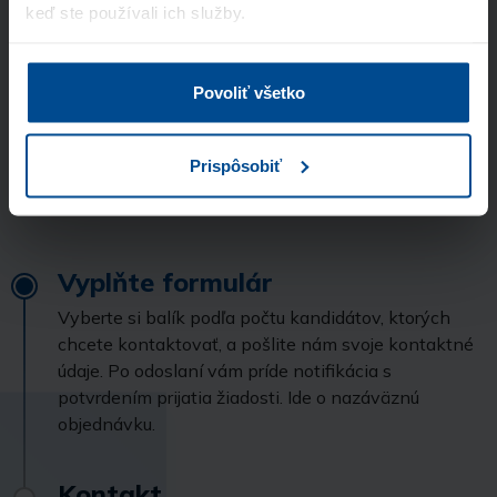
keď ste používali ich služby.
a vyhlasujem, že som sa oboznámil so
zásadami ochrany osobných údajov
Povoliť všetko
Odoslať
Prispôsobiť
Stránka je chránená pomocou Google reCaptcha
Vyplňte formulár
Vyberte si balík podľa počtu kandidátov, ktorých
chcete kontaktovať, a pošlite nám svoje kontaktné
údaje. Po odoslaní vám príde notifikácia s
potvrdením prijatia žiadosti. Ide o nazáväznú
objednávku.
Kontakt