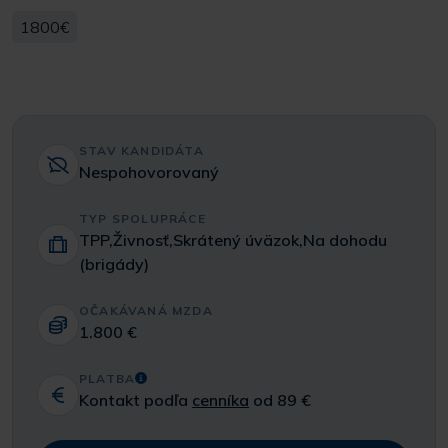
1800€
STAV KANDIDÁTA
Nespohovorovaný
TYP SPOLUPRÁCE
TPP,Živnosť,Skrátený úväzok,Na dohodu
(brigády)
OČAKÁVANÁ MZDA
1.800 €
PLATBA
Kontakt podľa
cenníka
od 89 €