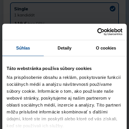
Single
1 kandidát
119 €
bez DPH
Extra
5 kandidátov
Súhlas
Detaily
O cookies
490 €
bez DPH
Superior
Táto webstránka používa súbory cookies
10 kandidátov
Na prispôsobenie obsahu a reklám, poskytovanie funkcií
890 €
bez DPH
sociálnych médií a analýzu návštevnosti používame
súbory cookie. Informácie o tom, ako používate naše
webové stránky, poskytujeme aj našim partnerom v
Kontaktné údaje
oblasti sociálnych médií, inzercie a analýzy. Títo partneri
môžu príslušné informácie skombinovať s ďalšími
Meno a priezvisko
údajmi, ktoré ste im poskytli alebo ktoré od vás získali,
keď ste používali ich služby.