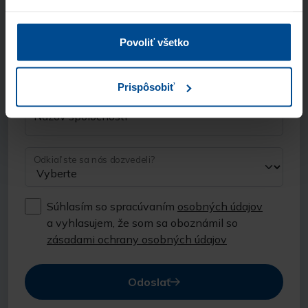
E-mail
Povoliť všetko
Telefón
Prispôsobiť
Názov spoločnosti
Odkiaľ ste sa nás dozvedeli?
Súhlasím so spracúvaním
osobných údajov
a vyhlasujem, že som sa oboznámil so
zásadami ochrany osobných údajov
Odoslať