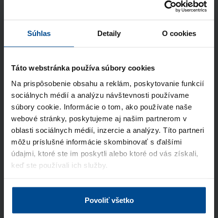
5 kandidátov
490 €
bez DPH
Súhlas
Detaily
O cookies
Superior
10 kandidátov
890 €
bez DPH
Táto webstránka používa súbory cookies
Na prispôsobenie obsahu a reklám, poskytovanie funkcií
sociálnych médií a analýzu návštevnosti používame
Kontaktné údaje
súbory cookie. Informácie o tom, ako používate naše
webové stránky, poskytujeme aj našim partnerom v
Meno a priezvisko
oblasti sociálnych médií, inzercie a analýzy. Títo partneri
môžu príslušné informácie skombinovať s ďalšími
údajmi, ktoré ste im poskytli alebo ktoré od vás získali,
E-mail
keď ste používali ich služby.
Telefón
Povoliť všetko