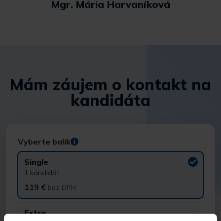
Mgr. Mária Harvaníková
Mám záujem o kontakt na
kandidáta
Vyberte balík
Single
1 kandidát
119 €
bez DPH
Extra