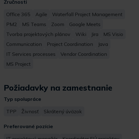
Zručnosti
Office 365
Agile
Waterfall Project Management
PM2
MS Teams
Zoom
Google Meets
Tvorba projektových plánov
Wiki
Jira
MS Visio
Communication
Project Coordination
Java
IT Services processes
Vendor Coordination
MS Project
Požiadavky na zamestnanie
Typ spolupráce
TPP
Živnosť
Skrátený úväzok
Preferované pozície
IT projektový manažér
Koordinátor EÚ projektov