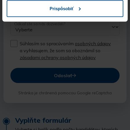
Názov spoločnosti
Prispôsobiť
Odkiaľ ste sa nás dozvedeli?
Súhlasím so spracúvaním
osobných údajov
a vyhlasujem, že som sa oboznámil so
zásadami ochrany osobných údajov
Odoslať
Stránka je chránená pomocou Google reCaptcha
Vyplňte formulár
Vyberte si balík podľa počtu kandidátov, ktorých