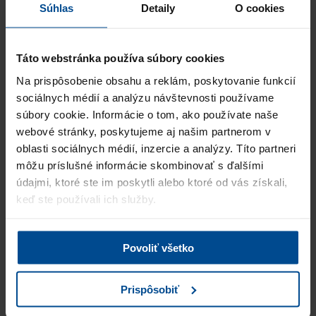
"S personálnou spoločnosťou PRO Business Solution som
Súhlas
Detaily
O cookies
spolupracoval prvý krát na výbere zamestnanca na mzdové
oddelenie. Spolupráca bola výborná a zamestnanca m…
Viac
Úspešne obsadené pozície:
Táto webstránka používa súbory cookies
Semi-senior payroll accountant
Na prispôsobenie obsahu a reklám, poskytovanie funkcií
sociálnych médií a analýzu návštevnosti používame
Andrej Bajúsz, Ing.
súbory cookie. Informácie o tom, ako používate naše
Managing Director, Process Solutions s.r.o.
webové stránky, poskytujeme aj našim partnerom v
,,Agentúru PRO Business Solutions sme oslovili na základe ich
oblasti sociálnych médií, inzercie a analýzy. Títo partneri
prezentácie na webe. Od prvého stretnutia bolo jasné, že pracujú
môžu príslušné informácie skombinovať s ďalšími
profesionálne. Okrem tejto agentú…
Viac
údajmi, ktoré ste im poskytli alebo ktoré od vás získali,
Úspešne obsadené pozície:
keď ste používali ich služby.
Vedúci/vedúca pre obchod a marketing
Ing.arch. Darina Lalíková CSc.
Povoliť všetko
konateľka a šéfredaktorka, Vydavateľstvo Eurostav spol. s r.o.
"Služby personálnej agentúry PRO Business Solutions využívame
Prispôsobiť
hlavne pri vyhľadávaní kandidátov na náročné pozície, ktoré
vyžadujú špecifické vzdelanie a neobvyklé s…
Viac