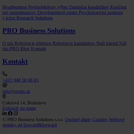
Headhunting
Predselektívny výber
Databáza kandidátov
Koučing
pre zamestnancov
Developement center
Psychologická podpora
v kríze
Research Solutions
PRO Business Solutions
O nás
Referencie klientov
Referencie kandidátov
Naši klienti
Náš
tím
PRO Blog
Kontakt
Kontakt
+421 948 58 68 83
info@probs.sk
Cukrová 14, Bratislava
Zobraziť na mape
© PRO Business Solutions s.r.o.
Osobné údaje
Cookies
Webové
stránky od forward&forward