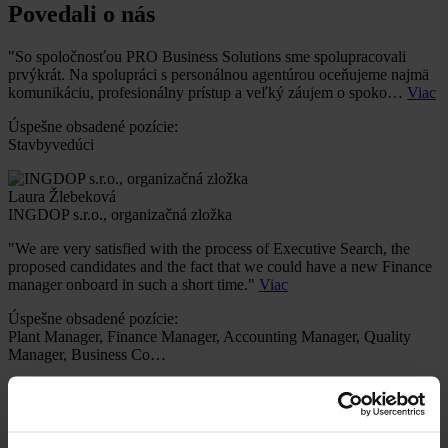
Povedali o nás
"So spoločnosťou PRO Business Solutions sme spolupracovali
prvýkrát. Na spolupráci s personálnou agentúrou oceňujeme najmä
komunikáciu, profesionálny prístup a veľký záujem o spoko…
Viac
Úspešne obsadené pozície:
Stavbyvedúci
Laura Žlebeková
INGDOP s.r.o., organizačná zložka
"We are very satisfied with the process of Executive Search, the
proposed candidates and the fact that we could have a new Finance
manager onboard in such a short time."
Viac
Úspešne obsadené pozície:
Plant Manager, Finance Manager, Accounting Manager, Quality
Manager, Business Co…
Stefan VANDEPAER
Group Finance Director, ASPEL Group