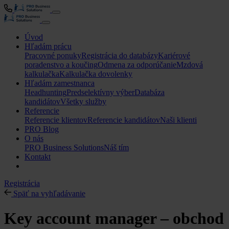
Úvod
Hľadám prácu
Pracovné ponuky
Registrácia do databázy
Kariérové
poradenstvo a koučing
Odmena za odporúčanie
Mzdová
kalkulačka
Kalkulačka dovolenky
Hľadám zamestnanca
Headhunting
Predselektívny výber
Databáza
kandidátov
Všetky služby
Referencie
Referencie klientov
Referencie kandidátov
Naši klienti
PRO Blog
O nás
PRO Business Solutions
Náš tím
Kontakt
Registrácia
Späť na vyhľadávanie
Key account manager – obchod