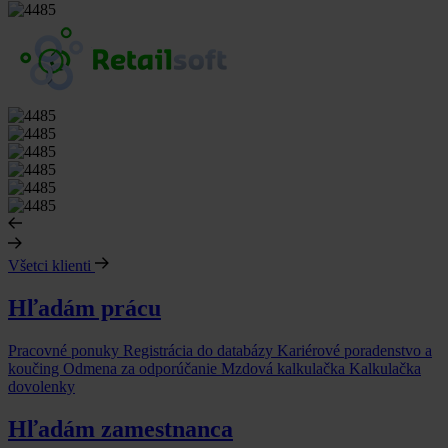
Všetci klienti
Hľadám prácu
Pracovné ponuky
Registrácia do databázy
Kariérové poradenstvo a
koučing
Odmena za odporúčanie
Mzdová kalkulačka
Kalkulačka
dovolenky
Hľadám zamestnanca