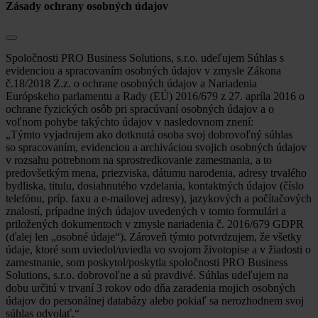
Zásady ochrany osobných údajov
Spoločnosti PRO Business Solutions, s.r.o. udeľujem Súhlas s
evidenciou a spracovaním osobných údajov v zmysle Zákona
č.18/2018 Z.z. o ochrane osobných údajov a Nariadenia
Európskeho parlamentu a Rady (EÚ) 2016/679 z 27. apríla 2016 o
ochrane fyzických osôb pri spracúvaní osobných údajov a o
voľnom pohybe takýchto údajov v nasledovnom znení:
„Týmto vyjadrujem ako dotknutá osoba svoj dobrovoľný súhlas
so spracovaním, evidenciou a archiváciou svojich osobných údajov
v rozsahu potrebnom na sprostredkovanie zamestnania, a to
predovšetkým mena, priezviska, dátumu narodenia, adresy trvalého
bydliska, titulu, dosiahnutého vzdelania, kontaktných údajov (číslo
telefónu, príp. faxu a e-mailovej adresy), jazykových a počítačových
znalostí, prípadne iných údajov uvedených v tomto formulári a
priložených dokumentoch v zmysle nariadenia č. 2016/679 GDPR
(ďalej len „osobné údaje“). Zároveň týmto potvrdzujem, že všetky
údaje, ktoré som uviedol/uviedla vo svojom životopise a v žiadosti o
zamestnanie, som poskytol/poskytla spoločnosti PRO Business
Solutions, s.r.o. dobrovoľne a sú pravdivé. Súhlas udeľujem na
dobu určitú v trvaní 3 rokov odo dňa zaradenia mojich osobných
údajov do personálnej databázy alebo pokiaľ sa nerozhodnem svoj
súhlas odvolať.“