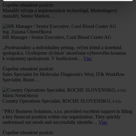
Úspešne obsadené pozície:
Manažér vývoja a implementácie technológií, Marketingový
manažér, Senior Marketi…
Ing. Zuzana Chrenčíková
HR Manager / Senior Executive, Cord Blood Center AG
,,Profesionálny a individuálny prístup, veľmi dobrá a korektná
spolupráca. Oceňujeme rýchlosť ukončenia výberového konania
k vzájomnej spokojnosti. V budúcnosti…
Viac
Úspešne obsadené pozície:
Sales Specialist for Molecular Diagnostics West, IT& Workflow
Specialist, Busin…
Mária Nemčeková
Country Operations Specialist, ROCHE SLOVENSKO, s r.o.
"PRO Business Solutions, s.r.o. provided excellent support in filling
a key financial position within our organization. They quickly
understood our needs and successfully identifie…
Viac
Úspešne obsadené pozície: