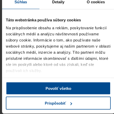
Súhlas
Detaily
O cookies
Romana Prozzillo Weis
HR Manager, FARMOL SLOVAKIA s.r.o.
Táto webstránka používa súbory cookies
"S personálnou spoločnosťou PRO Business Solution som
spolupracoval prvý krát na výbere zamestnanca na mzdové
Na prispôsobenie obsahu a reklám, poskytovanie funkcií
oddelenie. Spolupráca bola výborná a zamestnanca m…
Viac
sociálnych médií a analýzu návštevnosti používame
Úspešne obsadené pozície:
súbory cookie. Informácie o tom, ako používate naše
Semi-senior payroll accountant
webové stránky, poskytujeme aj našim partnerom v oblasti
sociálnych médií, inzercie a analýzy. Títo partneri môžu
Andrej Bajúsz, Ing.
príslušné informácie skombinovať s ďalšími údajmi, ktoré
Managing Director, Process Solutions s.r.o.
ste im poskytli alebo ktoré od vás získali, keď ste
"I just wanted to thank you for your dedication, work, and great
používali ich služby.
results. It's really an honor to work with an agency that is so
committed in finding quality candidates in short pe…
Viac
Úspešne obsadené pozície:
Povoliť všetko
Technical support, Sales Representative
Prispôsobiť
Ursula Kremenić, M.A.Psych.
Alarm automatika d.o.o.