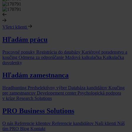
Všetci klienti
Hľadám prácu
Pracovné ponuky
Registrácia do databázy
Kariérové poradenstvo a
koučing
Odmena za odporúčanie
Mzdová kalkulačka
Kalkulačka
dovolenky
Hľadám zamestnanca
Headhunting
Predselektívny výber
Databáza kandidátov
Koučing
pre zamestnancov
Developement center
Psychologická podpora
v kríze
Research Solutions
PRO Business Solutions
O nás
Referencie klientov
Referencie kandidátov
Naši klienti
Náš
tím
PRO Blog
Kontakt