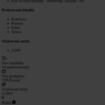
Key account manager – marketing / reklama / PR
Preferovaná lokalita
Bratislava
Pezinok
Senec
Trnava
Očakávaná mzda
2200€
Stav kandidáta
Nespohovorovaný
Typ spolupráce
TPP,Živnosť
Očakávaná mzda
2.200 €
Platba