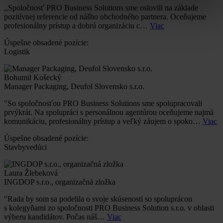
,,Spoločnosť PRO Business Solutions sme oslovili na základe
pozitívnej referencie od nášho obchodného partnera. Oceňujeme
profesionálny prístup a dobrú organizáciu c…
Viac
Úspešne obsadené pozície:
Logistik
Bohumil Košecký
Manager Packaging, Deufol Slovensko s.r.o.
"So spoločnosťou PRO Business Solutions sme spolupracovali
prvýkrát. Na spolupráci s personálnou agentúrou oceňujeme najmä
komunikáciu, profesionálny prístup a veľký záujem o spoko…
Viac
Úspešne obsadené pozície:
Stavbyvedúci
Laura Žlebeková
INGDOP s.r.o., organizačná zložka
"Rada by som sa podelila o svoje skúsenosti so spoluprácou
s kolegyňami zo spoločnosti PRO Business Solution s.r.o. v oblasti
výberu kandidátov. Počas náš…
Viac