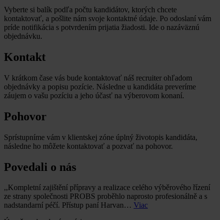
Vyberte si balík podľa počtu kandidátov, ktorých chcete
kontaktovať, a pošlite nám svoje kontaktné údaje. Po odoslaní vám
príde notifikácia s potvrdením prijatia žiadosti. Ide o nazáväznú
objednávku.
Kontakt
V krátkom čase vás bude kontaktovať náš recruiter ohľadom
objednávky a popisu pozície. Následne u kandidáta preveríme
záujem o vašu pozíciu a jeho účasť na výberovom konaní.
Pohovor
Sprístupníme vám v klientskej zóne úplný životopis kandidáta,
následne ho môžete kontaktovať a pozvať na pohovor.
Povedali o nás
,,Kompletní zajištění přípravy a realizace celého výběrového řízení
ze strany společnosti PROBS proběhlo naprosto profesionálně a s
nadstandarní péčí. Přístup paní Harvan…
Viac