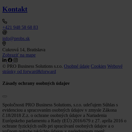
Kontakt
+421 948 58 68 83
info@probs.sk
Cukrová 14, Bratislava
Zobraziť na mape
© PRO Business Solutions s.r.o.
Osobné údaje
Cookies
Webové
stránky od forward&forward
Zásady ochrany osobných údajov
Spoločnosti PRO Business Solutions, s.r.o. udeľujem Súhlas s
evidenciou a spracovaním osobných údajov v zmysle Zákona
č.18/2018 Z.z. o ochrane osobných údajov a Nariadenia
Európskeho parlamentu a Rady (EÚ) 2016/679 z 27. apríla 2016 o
ochrane fyzických osôb pri spracúvaní osobných údajov a o
voľnom pohybe takýchto údajov v nasledovnom znení: