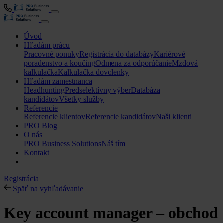
Úvod
Hľadám prácu
Pracovné ponuky
Registrácia do databázy
Kariérové
poradenstvo a koučing
Odmena za odporúčanie
Mzdová
kalkulačka
Kalkulačka dovolenky
Hľadám zamestnanca
Headhunting
Predselektívny výber
Databáza
kandidátov
Všetky služby
Referencie
Referencie klientov
Referencie kandidátov
Naši klienti
PRO Blog
O nás
PRO Business Solutions
Náš tím
Kontakt
Registrácia
Späť na vyhľadávanie
Key account manager – obchod