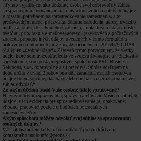
„Týmto vyjadrujem ako dotknutá osoba svoj dobrovoľný súhlas
so spracovaním, evidenciou a archiváciou svojich osobných údajov
v rozsahu potrebnom na sprostredkovanie zamestnania, a to
predovšetkým mena, priezviska, dátumu narodenia, adresy trvalého
bydliska, titulu, dosiahnutého vzdelania, kontaktných údajov (číslo
telefónu, príp. faxu a e-mailovej adresy), jazykových a počítačových
znalostí, prípadne iných údajov uvedených v tomto formulári a
priložených dokumentoch v zmysle nariadenia č. 2016/679 GDPR
(ďalej len „osobné údaje“). Zároveň týmto potvrdzujem, že všetky
údaje, ktoré som uviedol/uviedla vo svojom životopise a v žiadosti o
zamestnanie, som poskytol/poskytla spoločnosti PRO Business
Solutions, s.r.o. dobrovoľne a sú pravdivé. Súhlas udeľujem na
dobu určitú v trvaní 3 rokov odo dňa zaradenia mojich osobných
údajov do personálnej databázy alebo pokiaľ sa nerozhodnem svoj
súhlas odvolať.“
Za akým účelom budú Vaše osobné údaje spracované?
Hlavným účelom spracovania, správy a archivácie Vašich osobných
údajov je ich evidencia pre sprostredkovávanie (aj opakované)
vhodnej pracovnej pozície u budúcich potenciálnych
zamestnávateľov.
Akým spôsobom môžete odvolať svoj súhlas so spracovaním
osobných údajov?
Váš súhlas môžete kedykoľvek odvolať prostredníctvom
kontaktného mailu info@probs.sk
Komu budú poskytnuté Vaše osobné údaje?