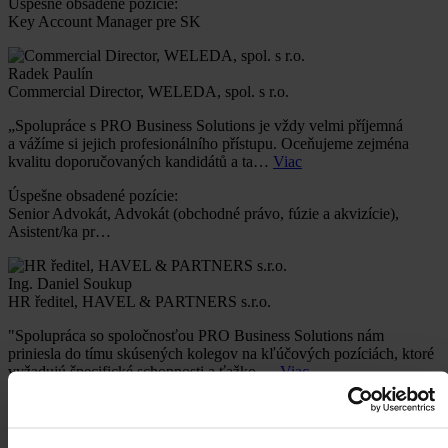
Úspešne obsadené pozície:
Key Account Manager pre SK
Radek Paulín
Commercial Director, WELEDA, spol. s r.o.
„Spolupráce s PRO Business Solutions je vždy velmi příjemná
a vážíme si jejich profesionálního přístupu. Oceňujeme zejména
kvalitu doporučovaných kandidátů a ta…
Viac
Úspešne obsadené pozície:
Senior Advokát, Advokát (obchodné právo, fúzie a akvizície),
Asistent/ka pr…
Ing. Daniel Soukup
HR ředitel, HAVEL & PARTNERS s.r.o.
"Spolupráca so spoločnosťou PRO Business Solutions nám
priniesla do tímu skúsených kolegov na kľúčových pozíciách, ktoré
vyžadujú špecifické schopnosti a ťažko …
Viac
Úspešne obsadené pozície:
Supply Chain Manager, Production Manager, Senior Accountant