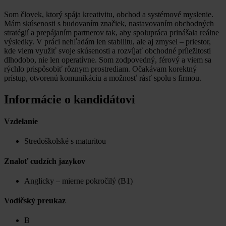
Som človek, ktorý spája kreativitu, obchod a systémové myslenie.
Mám skúsenosti s budovaním značiek, nastavovaním obchodných
stratégií a prepájaním partnerov tak, aby spolupráca prinášala reálne
výsledky. V práci nehľadám len stabilitu, ale aj zmysel – priestor,
kde viem využiť svoje skúsenosti a rozvíjať obchodné príležitosti
dlhodobo, nie len operatívne. Som zodpovedný, férový a viem sa
rýchlo prispôsobiť rôznym prostrediam. Očakávam korektný
prístup, otvorenú komunikáciu a možnosť rásť spolu s firmou.
Informácie o kandidátovi
Vzdelanie
Stredoškolské s maturitou
Znaloť cudzích jazykov
Anglicky – mierne pokročilý (B1)
Vodičský preukaz
B