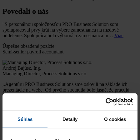
Povedali o nás
"S personálnou spoločnosťou PRO Business Solution som
spolupracoval prvý krát na výbere zamestnanca na mzdové
oddelenie. Spolupráca bola výborná a zamestnanca m…
Viac
Úspešne obsadené pozície:
Semi-senior payroll accountant
Andrej Bajúsz, Ing.
Managing Director, Process Solutions s.r.o.
,,Agentúru PRO Business Solutions sme oslovili na základe ich
prezentácie na webe. Od prvého stretnutia bolo jasné, že pracujú
profesionálne. Okrem tejto agentú…
Viac
Úspešne obsadené pozície:
Vedúci/vedúca pre obchod a marketing
Súhlas
Detaily
O cookies
Ing.arch. Darina Lalíková CSc.
konateľka a šéfredaktorka, Vydavateľstvo Eurostav spol. s r.o.