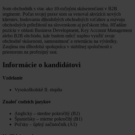
Som obchodník s viac ako 10-ročnými skúsenosťami v B2B
segmente. Počas svojej praxe som sa venoval akvizícii nových
klientov, budovaniu dlhodobých obchodných vzťahov a rozvoju
obchodných príležitostí na slovenskom aj poľskom trhu. Hľadám
pozíciu v oblasti Business Development, Key Account Management
alebo B2B obchodu, kde budem môcť naplno využiť svoje
obchodné skúsenosti, samostatnosť a orientáciu na výsledky.
Zaujíma ma dlhodobá spolupráca v stabilnej spoločnosti s
priestorom na profesijný rast.
Informácie o kandidátovi
Vzdelanie
Vysokoškolské II. stupňa
Znaloť cudzích jazykov
Anglicky – stredne pokročilý (B2)
Španielsky – mierne pokročilý (B1)
Poľsky – úplný začiatočník (A1)