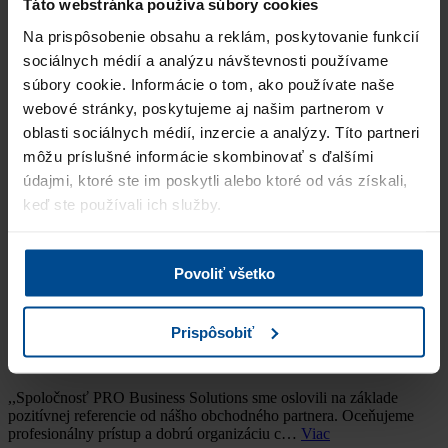
Táto webstránka používa súbory cookies
,,Napriek zložitej situácii na trhu práce ste nám dokázali ponúknuť,
z môjho pohľadu, vysoko kvalitných uchádzačov. Aj keď
Na prispôsobenie obsahu a reklám, poskytovanie funkcií
vynaložená snaha obsadiť pozíciu neskončila poz…
Viac
sociálnych médií a analýzu návštevnosti používame
súbory cookie. Informácie o tom, ako používate naše
Úspešne obsadené pozície:
Purchasing specialist
webové stránky, poskytujeme aj našim partnerom v
oblasti sociálnych médií, inzercie a analýzy. Títo partneri
Jana Halašová
môžu príslušné informácie skombinovať s ďalšími
HR Manager, Nobel Automotive Slovakia s.r.o.
údajmi, ktoré ste im poskytli alebo ktoré od vás získali,
keď ste používali ich služby.
,,Kompletní zajištění přípravy a realizace celého výběrového řízení
ze strany společnosti PROBS proběhlo naprosto profesionálně a s
nadstandarní péčí. Přístup paní Harvan…
Viac
Povoliť všetko
Úspešne obsadené pozície:
Key Account Manager pre SK
Prispôsobiť
Radek Paulín
Commercial Director, WELEDA, spol. s r.o.
,,Spoločnosť PRO Business Solutions sme oslovili na základe
pozitívnej referencie od nášho obchodného partnera. Oceňujeme
profesionálny prístup a dobrú organizáciu c…
Viac