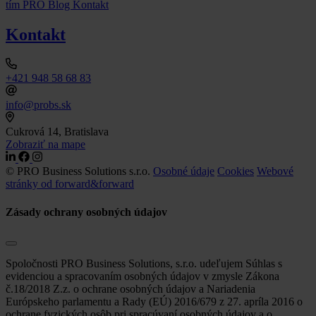
tím
PRO Blog
Kontakt
Kontakt
+421 948 58 68 83
info@probs.sk
Cukrová 14, Bratislava
Zobraziť na mape
© PRO Business Solutions s.r.o.
Osobné údaje
Cookies
Webové
stránky od forward&forward
Zásady ochrany osobných údajov
Spoločnosti PRO Business Solutions, s.r.o. udeľujem Súhlas s
evidenciou a spracovaním osobných údajov v zmysle Zákona
č.18/2018 Z.z. o ochrane osobných údajov a Nariadenia
Európskeho parlamentu a Rady (EÚ) 2016/679 z 27. apríla 2016 o
ochrane fyzických osôb pri spracúvaní osobných údajov a o