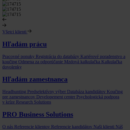
Všetci klienti
Hľadám prácu
Pracovné ponuky
Registrácia do databázy
Kariérové poradenstvo a
koučing
Odmena za odporúčanie
Mzdová kalkulačka
Kalkulačka
dovolenky
Hľadám zamestnanca
Headhunting
Predselektívny výber
Databáza kandidátov
Koučing
pre zamestnancov
Developement center
Psychologická podpora
v kríze
Research Solutions
PRO Business Solutions
O nás
Referencie klientov
Referencie kandidátov
Naši klienti
Náš