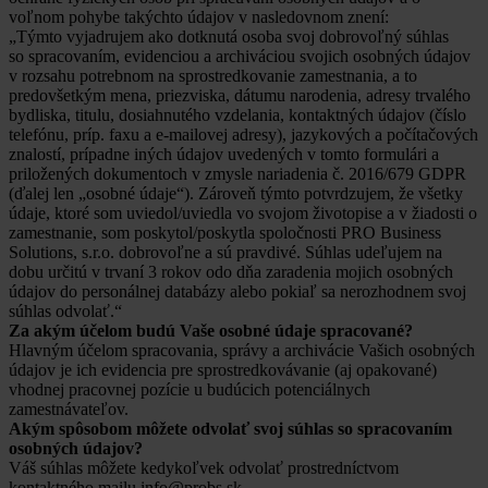
voľnom pohybe takýchto údajov v nasledovnom znení:
„Týmto vyjadrujem ako dotknutá osoba svoj dobrovoľný súhlas
so spracovaním, evidenciou a archiváciou svojich osobných údajov
v rozsahu potrebnom na sprostredkovanie zamestnania, a to
predovšetkým mena, priezviska, dátumu narodenia, adresy trvalého
bydliska, titulu, dosiahnutého vzdelania, kontaktných údajov (číslo
telefónu, príp. faxu a e-mailovej adresy), jazykových a počítačových
znalostí, prípadne iných údajov uvedených v tomto formulári a
priložených dokumentoch v zmysle nariadenia č. 2016/679 GDPR
(ďalej len „osobné údaje“). Zároveň týmto potvrdzujem, že všetky
údaje, ktoré som uviedol/uviedla vo svojom životopise a v žiadosti o
zamestnanie, som poskytol/poskytla spoločnosti PRO Business
Solutions, s.r.o. dobrovoľne a sú pravdivé. Súhlas udeľujem na
dobu určitú v trvaní 3 rokov odo dňa zaradenia mojich osobných
údajov do personálnej databázy alebo pokiaľ sa nerozhodnem svoj
súhlas odvolať.“
Za akým účelom budú Vaše osobné údaje spracované?
Hlavným účelom spracovania, správy a archivácie Vašich osobných
údajov je ich evidencia pre sprostredkovávanie (aj opakované)
vhodnej pracovnej pozície u budúcich potenciálnych
zamestnávateľov.
Akým spôsobom môžete odvolať svoj súhlas so spracovaním
osobných údajov?
Váš súhlas môžete kedykoľvek odvolať prostredníctvom
kontaktného mailu info@probs.sk