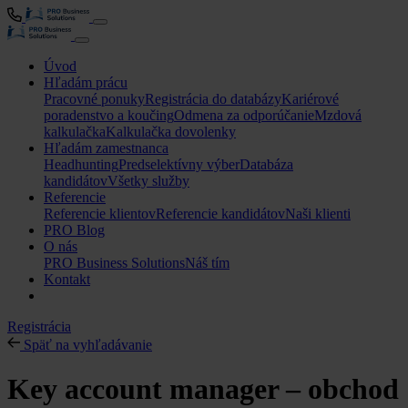
Úvod
Hľadám prácu
Pracovné ponuky
Registrácia do databázy
Kariérové
poradenstvo a koučing
Odmena za odporúčanie
Mzdová
kalkulačka
Kalkulačka dovolenky
Hľadám zamestnanca
Headhunting
Predselektívny výber
Databáza
kandidátov
Všetky služby
Referencie
Referencie klientov
Referencie kandidátov
Naši klienti
PRO Blog
O nás
PRO Business Solutions
Náš tím
Kontakt
Registrácia
Späť na vyhľadávanie
Key account manager – obchod