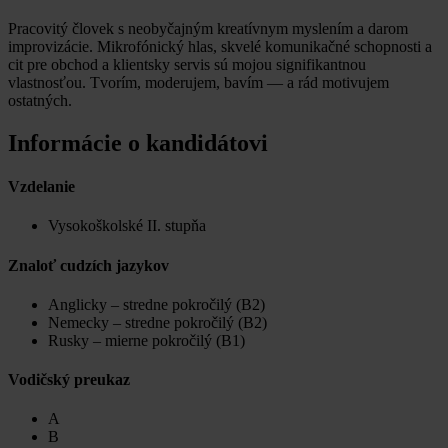
Pracovitý človek s neobyčajným kreatívnym myslením a darom
improvizácie. Mikrofónický hlas, skvelé komunikačné schopnosti a
cit pre obchod a klientsky servis sú mojou signifikantnou
vlastnosťou. Tvorím, moderujem, bavím — a rád motivujem
ostatných.
Informácie o kandidátovi
Vzdelanie
Vysokoškolské II. stupňa
Znaloť cudzích jazykov
Anglicky – stredne pokročilý (B2)
Nemecky – stredne pokročilý (B2)
Rusky – mierne pokročilý (B1)
Vodičský preukaz
A
B