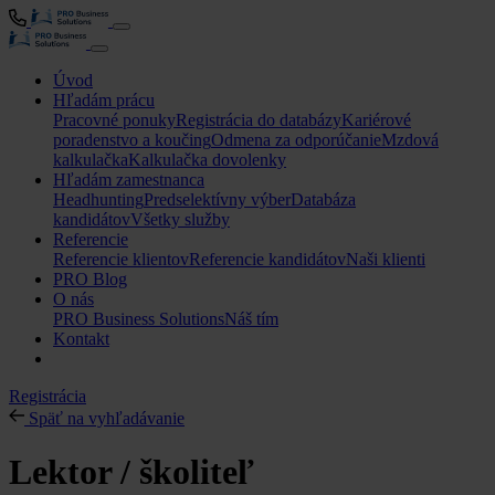
Úvod
Hľadám prácu
Pracovné ponuky
Registrácia do databázy
Kariérové
poradenstvo a koučing
Odmena za odporúčanie
Mzdová
kalkulačka
Kalkulačka dovolenky
Hľadám zamestnanca
Headhunting
Predselektívny výber
Databáza
kandidátov
Všetky služby
Referencie
Referencie klientov
Referencie kandidátov
Naši klienti
PRO Blog
O nás
PRO Business Solutions
Náš tím
Kontakt
Registrácia
Späť na vyhľadávanie
Lektor / školiteľ