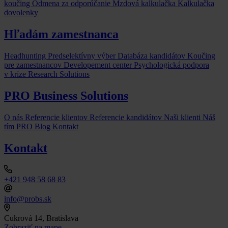
koučing
Odmena za odporúčanie
Mzdová kalkulačka
Kalkulačka
dovolenky
Hľadám zamestnanca
Headhunting
Predselektívny výber
Databáza kandidátov
Koučing
pre zamestnancov
Developement center
Psychologická podpora
v kríze
Research Solutions
PRO Business Solutions
O nás
Referencie klientov
Referencie kandidátov
Naši klienti
Náš
tím
PRO Blog
Kontakt
Kontakt
+421 948 58 68 83
info@probs.sk
Cukrová 14, Bratislava
Zobraziť na mape