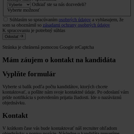
Odkiaľ ste sa nás dozvedeli?
Vyberte možnosť
Súhlasím so spracúvaním
osobných údajov
a vyhlasujem, že
som sa oboznámil so
zásadami ochrany osobných údajov
K spracovaniu je potrebný súhlas
Odoslať
Stránka je chránená pomocou Google reCaptcha
Mám záujem o kontakt na kandidáta
Vyplňte formulár
Vyberte si balík podľa počtu kandidátov, ktorých chcete
kontaktovať, a pošlite nám svoje kontaktné údaje. Po odoslaní vám
príde notifikácia s potvrdením prijatia žiadosti. Ide o nazáväznú
objednávku.
Kontakt
V krátkom čase vás bude kontaktovať náš recruiter ohľadom
objednávky a popisu pozície. Následne u kandidáta preveríme