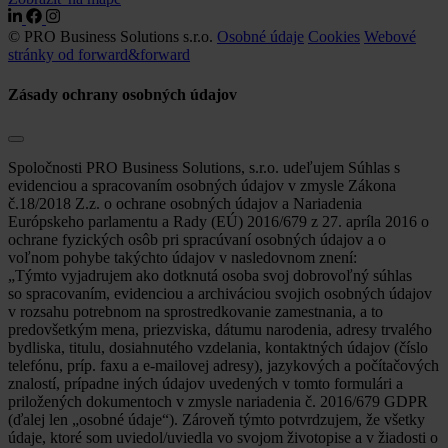
© PRO Business Solutions s.r.o.
Osobné údaje
Cookies
Webové
stránky od forward&forward
Zásady ochrany osobných údajov
Spoločnosti PRO Business Solutions, s.r.o. udeľujem Súhlas s
evidenciou a spracovaním osobných údajov v zmysle Zákona
č.18/2018 Z.z. o ochrane osobných údajov a Nariadenia
Európskeho parlamentu a Rady (EÚ) 2016/679 z 27. apríla 2016 o
ochrane fyzických osôb pri spracúvaní osobných údajov a o
voľnom pohybe takýchto údajov v nasledovnom znení:
„Týmto vyjadrujem ako dotknutá osoba svoj dobrovoľný súhlas
so spracovaním, evidenciou a archiváciou svojich osobných údajov
v rozsahu potrebnom na sprostredkovanie zamestnania, a to
predovšetkým mena, priezviska, dátumu narodenia, adresy trvalého
bydliska, titulu, dosiahnutého vzdelania, kontaktných údajov (číslo
telefónu, príp. faxu a e-mailovej adresy), jazykových a počítačových
znalostí, prípadne iných údajov uvedených v tomto formulári a
priložených dokumentoch v zmysle nariadenia č. 2016/679 GDPR
(ďalej len „osobné údaje“). Zároveň týmto potvrdzujem, že všetky
údaje, ktoré som uviedol/uviedla vo svojom životopise a v žiadosti o