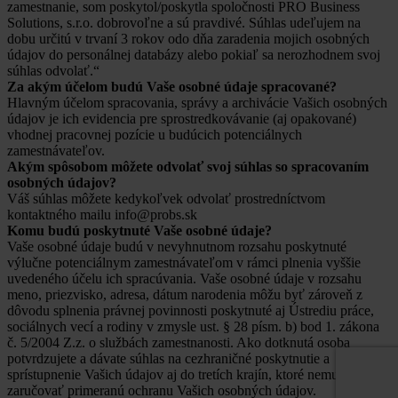
zamestnanie, som poskytol/poskytla spoločnosti PRO Business
Solutions, s.r.o. dobrovoľne a sú pravdivé. Súhlas udeľujem na
dobu určitú v trvaní 3 rokov odo dňa zaradenia mojich osobných
údajov do personálnej databázy alebo pokiaľ sa nerozhodnem svoj
súhlas odvolať.“
Za akým účelom budú Vaše osobné údaje spracované?
Hlavným účelom spracovania, správy a archivácie Vašich osobných
údajov je ich evidencia pre sprostredkovávanie (aj opakované)
vhodnej pracovnej pozície u budúcich potenciálnych
zamestnávateľov.
Akým spôsobom môžete odvolať svoj súhlas so spracovaním
osobných údajov?
Váš súhlas môžete kedykoľvek odvolať prostredníctvom
kontaktného mailu info@probs.sk
Komu budú poskytnuté Vaše osobné údaje?
Vaše osobné údaje budú v nevyhnutnom rozsahu poskytnuté
výlučne potenciálnym zamestnávateľom v rámci plnenia vyššie
uvedeného účelu ich spracúvania. Vaše osobné údaje v rozsahu
meno, priezvisko, adresa, dátum narodenia môžu byť zároveň z
dôvodu splnenia právnej povinnosti poskytnuté aj Ústrediu práce,
sociálnych vecí a rodiny v zmysle ust. § 28 písm. b) bod 1. zákona
č. 5/2004 Z.z. o službách zamestnanosti. Ako dotknutá osoba
potvrdzujete a dávate súhlas na cezhraničné poskytnutie a
sprístupnenie Vašich údajov aj do tretích krajín, ktoré nemusia
zaručovať primeranú ochranu Vašich osobných údajov.