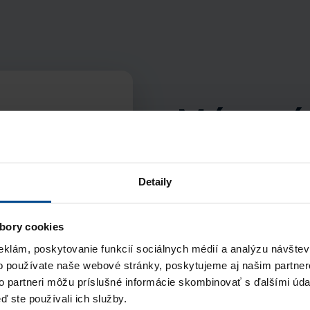
Mám zá
Superior
o konta
10 kandidátov
890 €
bez DPH
kandidá
Detaily
bory cookies
Vyplňte fo
eklám, poskytovanie funkcií sociálnych médií a analýzu návšte
o používate naše webové stránky, poskytujeme aj našim partner
Vyberte si balík pod
to partneri môžu príslušné informácie skombinovať s ďalšími údaj
kontaktovať, a pošli
ď ste používali ich služby.
vám príde notifikácia