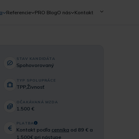
a
Referencie
PRO Blog
O nás
Kontakt
STAV KANDIDÁTA
Spohovorovaný
TYP SPOLUPRÁCE
TPP,Živnosť
OČAKÁVANÁ MZDA
1.500 €
PLATBA
Kontakt podľa
cenníka
od 89 € a
1.500€ pri nástupe