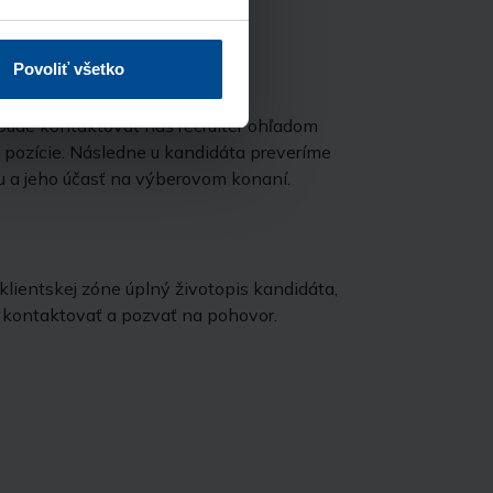
ku.
Povoliť všetko
bude kontaktovať náš recruiter ohľadom
 pozície. Následne u kandidáta preveríme
u a jeho účasť na výberovom konaní.
lientskej zóne úplný životopis kandidáta,
kontaktovať a pozvať na pohovor.