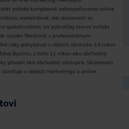
didát ovláda komplexné zabezpečovanie online
stráciou webstránok, má skúsenosti so
i spoločnosťami, na pokročilej úrovni ovláda
ek vysoko flexibilný, s profesionálnym
dlhé roky pohyboval v oblasti obchodu–14 rokov
skej Bystrici, z toho 11 rokov ako obchodný
roky pôsobil ako obchodný zástupca. Skúsenosti
úročuje v oblasti marketingu a online
tovi