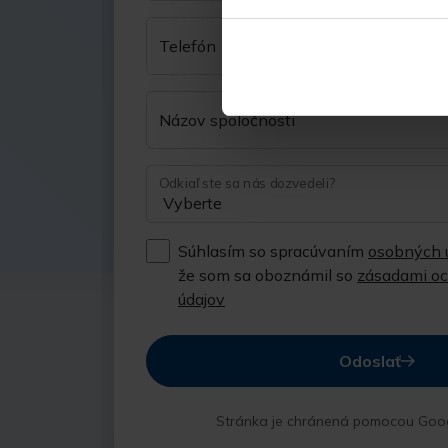
Telefón
Názov spoločnosti
Odkiaľ ste sa nás dozvedeli?
Súhlasím so spracúvaním
osobných 
že som sa oboznámil so
zásadami o
údajov
Odoslať
Stránka je chránená pomocou Goo