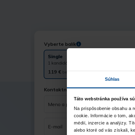
Vyberte balík
Single
Extra
1 kandidát
5 kandidátov
119 €
490 €
bez DPH
bez DPH
Súhlas
Kontaktné údaje
Táto webstránka používa sú
Meno a priezvisko
Na prispôsobenie obsahu a r
cookie. Informácie o tom, ak
médií, inzercie a analýzy. Tí
E-mail
alebo ktoré od vás získali, ke