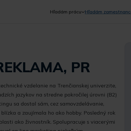
Hľadám prácu
Hľadám zamestnanc
REKLAMA, PR
chnické vzdelanie na Trenčianskej univerzite,
dzích jazykov na stredne pokročilej úrovni (B2)
tingu sa dostal sám, cez samovzdelávanie,
 blízka a zaujímala ho ako hobby. Posledný rok
oblasti ako živnostník. Spolupracuje s viacerými
val on line marketing niekoľkým