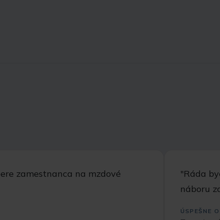
ýbere zamestnanca na mzdové
"Ráda byc
náboru z
ÚSPEŠNE O