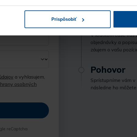
nazáväznú objednáv
Prispôsobiť
Kontakt
V krátkom čase vás 
objednávky a popisu
záujem o vašu pozíci
Pohovor
údajov
a vyhlasujem,
Sprístupníme vám v k
chrany osobných
následne ho môžete 
gle reCaptcha