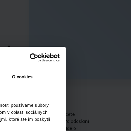
ujem
kt na
ta
O cookies
rmulár
vnosti používame súbory
om v oblasti sociálnych
ľa počtu kandidátov, ktorých chcete
mi, ktoré ste im poskytli
te nám svoje kontaktné údaje. Po odoslaní
 s potvrdením prijatia žiadosti. Ide o