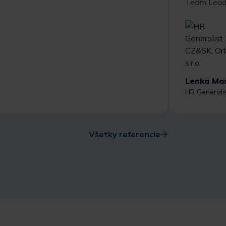
Team Leade
Lenka Mar
HR Generalis
Všetky referencie