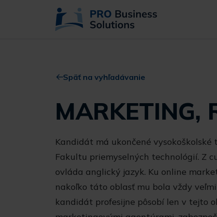
Späť na vyhľadávanie
MARKETING, 
Kandidát má ukončené vysokoškolské te
Fakultu priemyselných technológií. Z cu
ovláda anglický jazyk. Ku online marke
nakoľko táto oblasť mu bola vždy veľmi
kandidát profesijne pôsobí len v tejto 
marketingovými agentúrami, zabezpečo