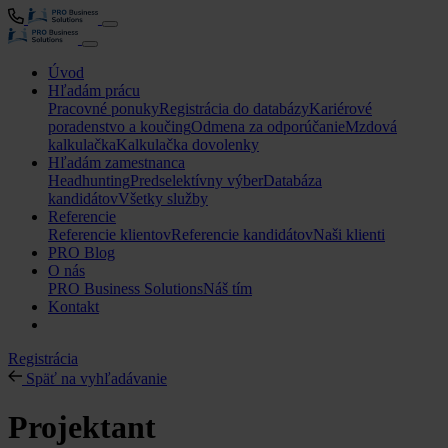
Úvod
Hľadám prácu
Pracovné ponuky
Registrácia do databázy
Kariérové
poradenstvo a koučing
Odmena za odporúčanie
Mzdová
kalkulačka
Kalkulačka dovolenky
Hľadám zamestnanca
Headhunting
Predselektívny výber
Databáza
kandidátov
Všetky služby
Referencie
Referencie klientov
Referencie kandidátov
Naši klienti
PRO Blog
O nás
PRO Business Solutions
Náš tím
Kontakt
Registrácia
Späť na vyhľadávanie
Projektant