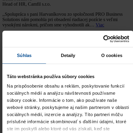
Head of HR, Camfil s.r.o.
,,Spolupráca s pani Harvaníkovou zo spoločnosti PRO Business
Solutions nám pomohla pri obsadení riadiacej pozície s veľmi
vysokými nárokmi, pričom sme vyhodnotili ak…
Viac
Úspešne obsadené pozície:
Konateľ spoločnosti - audítor, Asistent/ka audítora, Mzdová
účtovníčka pre exter…
Súhlas
Detaily
O cookies
JUDr. MAROŠ TÓTH, MBA
Rödl & Partner Advokáti, s. r. o.
Táto webstránka používa súbory cookies
,,Kompletní zajištění přípravy a realizace celého výběrového řízení
ze strany společnosti PROBS proběhlo naprosto profesionálně a s
Na prispôsobenie obsahu a reklám, poskytovanie funkcií
nadstandarní péčí. Přístup paní Harvan…
Viac
sociálnych médií a analýzu návštevnosti používame
Úspešne obsadené pozície:
súbory cookie. Informácie o tom, ako používate naše
Key Account Manager pre SK
webové stránky, poskytujeme aj našim partnerom v oblasti
sociálnych médií, inzercie a analýzy. Títo partneri môžu
Radek Paulín
príslušné informácie skombinovať s ďalšími údajmi, ktoré
Commercial Director, WELEDA, spol. s r.o.
ste im poskytli alebo ktoré od vás získali, keď ste