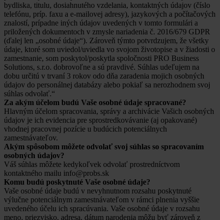
bydliska, titulu, dosiahnutého vzdelania, kontaktných údajov (číslo
telefónu, príp. faxu a e-mailovej adresy), jazykových a počítačových
znalostí, prípadne iných údajov uvedených v tomto formulári a
priložených dokumentoch v zmysle nariadenia č. 2016/679 GDPR
(ďalej len „osobné údaje“). Zároveň týmto potvrdzujem, že všetky
údaje, ktoré som uviedol/uviedla vo svojom životopise a v žiadosti o
zamestnanie, som poskytol/poskytla spoločnosti PRO Business
Solutions, s.r.o. dobrovoľne a sú pravdivé. Súhlas udeľujem na
dobu určitú v trvaní 3 rokov odo dňa zaradenia mojich osobných
údajov do personálnej databázy alebo pokiaľ sa nerozhodnem svoj
súhlas odvolať.“
Za akým účelom budú Vaše osobné údaje spracované?
Hlavným účelom spracovania, správy a archivácie Vašich osobných
údajov je ich evidencia pre sprostredkovávanie (aj opakované)
vhodnej pracovnej pozície u budúcich potenciálnych
zamestnávateľov.
Akým spôsobom môžete odvolať svoj súhlas so spracovaním
osobných údajov?
Váš súhlas môžete kedykoľvek odvolať prostredníctvom
kontaktného mailu info@probs.sk
Komu budú poskytnuté Vaše osobné údaje?
Vaše osobné údaje budú v nevyhnutnom rozsahu poskytnuté
výlučne potenciálnym zamestnávateľom v rámci plnenia vyššie
uvedeného účelu ich spracúvania. Vaše osobné údaje v rozsahu
meno, priezvisko, adresa, dátum narodenia môžu byť zároveň z