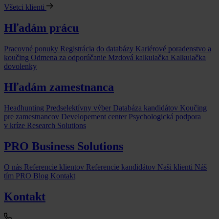
Všetci klienti
Hľadám prácu
Pracovné ponuky
Registrácia do databázy
Kariérové poradenstvo a
koučing
Odmena za odporúčanie
Mzdová kalkulačka
Kalkulačka
dovolenky
Hľadám zamestnanca
Headhunting
Predselektívny výber
Databáza kandidátov
Koučing
pre zamestnancov
Developement center
Psychologická podpora
v kríze
Research Solutions
PRO Business Solutions
O nás
Referencie klientov
Referencie kandidátov
Naši klienti
Náš
tím
PRO Blog
Kontakt
Kontakt