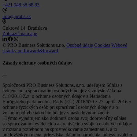
+421 948 58 68 83
info@probs.sk
Cukrová 14, Bratislava
Zobraziť na mape
© PRO Business Solutions s.r.o.
Osobné údaje
Cookies
Webové
stránky od forward&forward
Zásady ochrany osobných údajov
Spoločnosti PRO Business Solutions, s.r.o. udeľujem Súhlas s
evidenciou a spracovaním osobných údajov v zmysle Zákona
č.18/2018 Z.z. o ochrane osobných údajov a Nariadenia
Európskeho parlamentu a Rady (EÚ) 2016/679 z 27. apríla 2016 o
ochrane fyzických osôb pri spracúvaní osobných údajov a o
voľnom pohybe takýchto údajov v nasledovnom znení:
„Týmto vyjadrujem ako dotknutá osoba svoj dobrovoľný súhlas
so spracovaním, evidenciou a archiváciou svojich osobných údajov
v rozsahu potrebnom na sprostredkovanie zamestnania, a to
predovšetkým mena, priezviska, dátumu narodenia, adresy trvalého