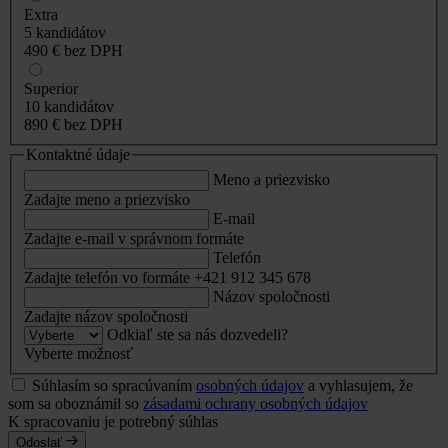
Extra
5 kandidátov
490 €
bez DPH
Superior
10 kandidátov
890 €
bez DPH
Kontaktné údaje
Meno a priezvisko
Zadajte meno a priezvisko
E-mail
Zadajte e-mail v správnom formáte
Telefón
Zadajte telefón vo formáte +421 912 345 678
Názov spoločnosti
Zadajte názov spoločnosti
Odkiaľ ste sa nás dozvedeli?
Vyberte možnosť
Súhlasím so spracúvaním
osobných údajov
a vyhlasujem, že
som sa oboznámil so
zásadami ochrany osobných údajov
K spracovaniu je potrebný súhlas
Odoslať