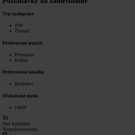
Požiadavky na zamestnanie
Typ spolupráce
TPP
Živnosť
Preferované pozície
Projektant
Knihár
Preferovaná lokalita
Bratislava
Očakávaná mzda
1400€
Stav kandidáta
Nespohovorovaný