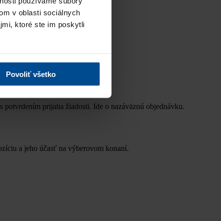
vnosti používame súbory
om v oblasti sociálnych
mi, ktoré ste im poskytli
Povoliť všetko
s potvrdením prijatia žiadosti. Ide o nazáväznú objednávku.
ozíciu a jeho účasť na výberovom konaní.