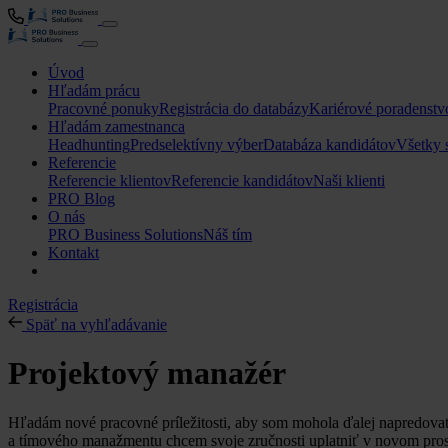
Úvod
Hľadám prácu
Pracovné ponuky
Registrácia do databázy
Kariérové poradenstv
Hľadám zamestnanca
Headhunting
Predselektívny výber
Databáza kandidátov
Všetky 
Referencie
Referencie klientov
Referencie kandidátov
Naši klienti
PRO Blog
O nás
PRO Business Solutions
Náš tím
Kontakt
Registrácia
Späť na vyhľadávanie
Projektový manažér
Hľadám nové pracovné príležitosti, aby som mohola ďalej napredovať
a tímového manažmentu chcem svoje zručnosti uplatniť v novom prostr