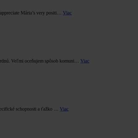
 appreciate Mária’s very positi…
Viac
ndardnú. Veľmi oceňujem spôsob komuni…
Viac
ecifické schopnosti a ťažko …
Viac