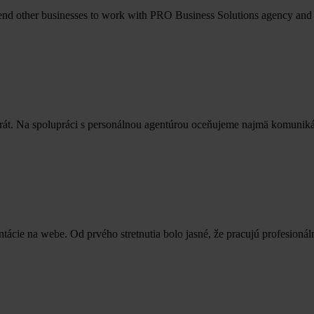
end other businesses to work with PRO Business Solutions agency and
rát. Na spolupráci s personálnou agentúrou oceňujeme najmä komuniká
ntácie na webe. Od prvého stretnutia bolo jasné, že pracujú profesion