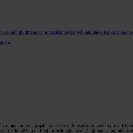
o a koučing
Odmena za odporúčanie
Mzdová kalkulačka
Kalkulačka do
služby
 v mojej kariére a prijať nové výzvy. Po úspešnom vedení prevádzkov
edí, kde môžem naďalej profesionálne rásť. Zaujímam sa najmä o roly,