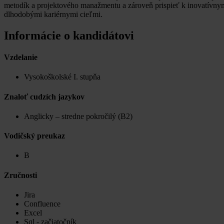
metodík a projektového manažmentu a zároveň prispieť k inovatívnym 
dlhodobými kariérnymi cieľmi.
Informácie o kandidátovi
Vzdelanie
Vysokoškolské I. stupňa
Znaloť cudzích jazykov
Anglicky – stredne pokročilý (B2)
Vodičský preukaz
B
Zručnosti
Jira
Confluence
Excel
Sql - začiatočník