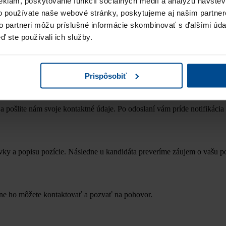
eklám, poskytovanie funkcií sociálnych médií a analýzu návšte
 sa oboznámil so
zásadami ochrany osobných údajov
o používate naše webové stránky, poskytujeme aj našim partner
to partneri môžu príslušné informácie skombinovať s ďalšími údaj
ď ste používali ich služby.
Prispôsobiť
a pošlite nám svoje kontaktné údaje. Po odoslaní vám príde notifikácia 
ky a popisu pozície. Následne u kandidáta preveríme záujem o vašu p
dne ho môžete kontaktovať a pozvať na pohovor.