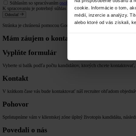
Na prispôsobenie obsahu a r
Súhlasím so spracúvaním
osobných údajov
a vyhlasujem, že som
cookie. Informácie o tom, ak
K spracovaniu je potrebný súhlas
médií, inzercie a analýzy. Tí
Odoslať
alebo ktoré od vás získali, ke
Stránka je chránená pomocou Google reCaptcha
Mám záujem o kontakt na kandidáta
Vyplňte formulár
Vyberte si balík podľa počtu kandidátov, ktorých chcete kontaktovať, 
Kontakt
V krátkom čase vás bude kontaktovať náš recruiter ohľadom objednáv
Pohovor
Sprístupníme vám v klientskej zóne úplný životopis kandidáta, násle
Povedali o nás