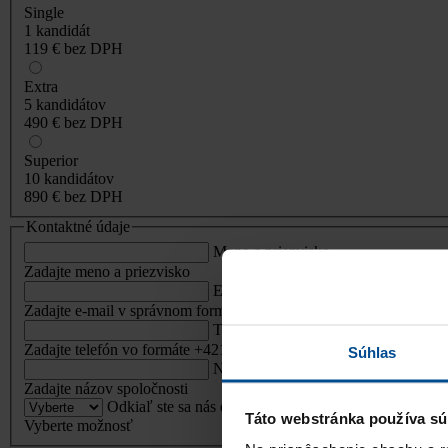
Single
1 kandidát
119 €
bez DPH
Extra
5 kandidátov
490 €
bez DPH
Superior
10 kandidátov
890 €
bez DPH
Kontaktné údaje
Meno a priezvisko
Zadajte meno a priezvisko
E-mail
Zadajte e-mail v správnom formáte
Telefón
Zadajte telefón vo formáte +421 912 345 678
Súhlas
Názov spoločnosti
Zadajte názov spoločnosti
Odkiaľ ste sa nás dozvedeli?
Táto webstránka používa sú
Vyberte možnosť