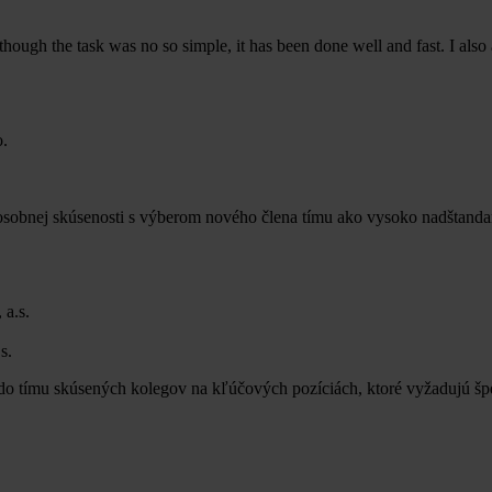
hough the task was no so simple, it has been done well and fast. I also
 osobnej skúsenosti s výberom nového člena tímu ako vysoko nadšta
s.
do tímu skúsených kolegov na kľúčových pozíciách, ktoré vyžadujú šp