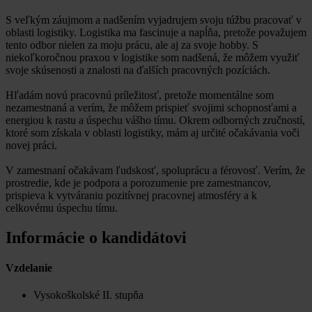
S veľkým záujmom a nadšením vyjadrujem svoju túžbu pracovať v
oblasti logistiky. Logistika ma fascinuje a napĺňa, pretože považujem
tento odbor nielen za moju prácu, ale aj za svoje hobby. S
niekoľkoročnou praxou v logistike som nadšená, že môžem využiť
svoje skúsenosti a znalosti na ďalších pracovných pozíciách.
Hľadám novú pracovnú príležitosť, pretože momentálne som
nezamestnaná a verím, že môžem prispieť svojimi schopnosťami a
energiou k rastu a úspechu vášho tímu. Okrem odborných zručností,
ktoré som získala v oblasti logistiky, mám aj určité očakávania voči
novej práci.
V zamestnaní očakávam ľudskosť, spoluprácu a férovosť. Verím, že
prostredie, kde je podpora a porozumenie pre zamestnancov,
prispieva k vytváraniu pozitívnej pracovnej atmosféry a k
celkovému úspechu tímu.
Informácie o kandidátovi
Vzdelanie
Vysokoškolské II. stupňa