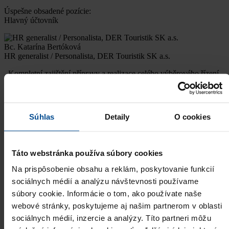
Úspešne obsadené pozície:
Hlavný účtovník
Bc. Katarína Bertóková
HR generalist / Personalista, DER Touristik SK a.s.
,,Kompletní zajištění přípravy a realizace celého výběrového řízení
ze strany společnosti PROBS proběhlo naprosto profesionálně a s
nadstandarní péčí. Přístup paní Harvan…
Viac
Úspešne obsadené pozície:
Súhlas
Detaily
O cookies
Key Account Manager pre SK
Radek Paulín
Táto webstránka používa súbory cookies
Commercial Director, WELEDA, spol. s r.o.
Na prispôsobenie obsahu a reklám, poskytovanie funkcií
,,Spolupráca s PRO Business Solutions bola veľmi profesionálna
a promptná. Výsledok bol veľmi pozitívny a to úspešným
sociálnych médií a analýzu návštevnosti používame
rozšírením nášho pracovného tímu vhodným kandid…
Viac
súbory cookie. Informácie o tom, ako používate naše
webové stránky, poskytujeme aj našim partnerom v oblasti
Úspešne obsadené pozície:
Tester
sociálnych médií, inzercie a analýzy. Títo partneri môžu