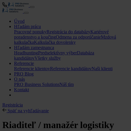
Úvod
Hľadám prácu
Pracovné ponuky
Registrácia do databázy
Kariérové
poradenstvo a koučing
Odmena za odporúčanie
Mzdová
kalkulačka
Kalkulačka dovolenky
Hľadám zamestnanca
Headhunting
Predselektívny výber
Databáza
kandidátov
Všetky služby
Referencie
Referencie klientov
Referencie kandidátov
Naši klienti
PRO Blog
O nás
PRO Business Solutions
Náš tím
Kontakt
Registrácia
Späť na vyhľadávanie
Riaditeľ / manažér logistiky