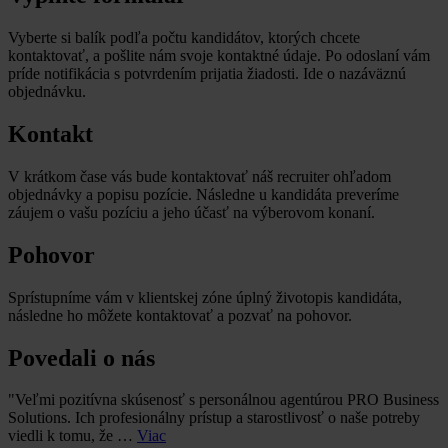
Vyberte si balík podľa počtu kandidátov, ktorých chcete
kontaktovať, a pošlite nám svoje kontaktné údaje. Po odoslaní vám
príde notifikácia s potvrdením prijatia žiadosti. Ide o nazáväznú
objednávku.
Kontakt
V krátkom čase vás bude kontaktovať náš recruiter ohľadom
objednávky a popisu pozície. Následne u kandidáta preveríme
záujem o vašu pozíciu a jeho účasť na výberovom konaní.
Pohovor
Sprístupníme vám v klientskej zóne úplný životopis kandidáta,
následne ho môžete kontaktovať a pozvať na pohovor.
Povedali o nás
"Veľmi pozitívna skúsenosť s personálnou agentúrou PRO Business
Solutions. Ich profesionálny prístup a starostlivosť o naše potreby
viedli k tomu, že …
Viac