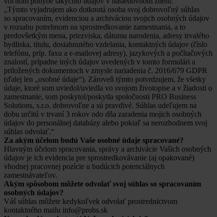
voľnom pohybe takýchto údajov v nasledovnom znení:
„Týmto vyjadrujem ako dotknutá osoba svoj dobrovoľný súhlas
so spracovaním, evidenciou a archiváciou svojich osobných údajov
v rozsahu potrebnom na sprostredkovanie zamestnania, a to
predovšetkým mena, priezviska, dátumu narodenia, adresy trvalého
bydliska, titulu, dosiahnutého vzdelania, kontaktných údajov (číslo
telefónu, príp. faxu a e-mailovej adresy), jazykových a počítačových
znalostí, prípadne iných údajov uvedených v tomto formulári a
priložených dokumentoch v zmysle nariadenia č. 2016/679 GDPR
(ďalej len „osobné údaje“). Zároveň týmto potvrdzujem, že všetky
údaje, ktoré som uviedol/uviedla vo svojom životopise a v žiadosti o
zamestnanie, som poskytol/poskytla spoločnosti PRO Business
Solutions, s.r.o. dobrovoľne a sú pravdivé. Súhlas udeľujem na
dobu určitú v trvaní 3 rokov odo dňa zaradenia mojich osobných
údajov do personálnej databázy alebo pokiaľ sa nerozhodnem svoj
súhlas odvolať.“
Za akým účelom budú Vaše osobné údaje spracované?
Hlavným účelom spracovania, správy a archivácie Vašich osobných
údajov je ich evidencia pre sprostredkovávanie (aj opakované)
vhodnej pracovnej pozície u budúcich potenciálnych
zamestnávateľov.
Akým spôsobom môžete odvolať svoj súhlas so spracovaním
osobných údajov?
Váš súhlas môžete kedykoľvek odvolať prostredníctvom
kontaktného mailu info@probs.sk