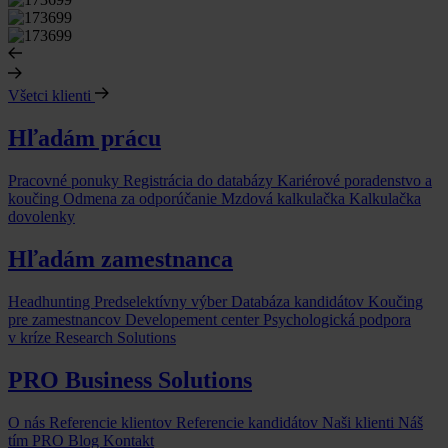
Všetci klienti
Hľadám prácu
Pracovné ponuky
Registrácia do databázy
Kariérové poradenstvo a
koučing
Odmena za odporúčanie
Mzdová kalkulačka
Kalkulačka
dovolenky
Hľadám zamestnanca
Headhunting
Predselektívny výber
Databáza kandidátov
Koučing
pre zamestnancov
Developement center
Psychologická podpora
v kríze
Research Solutions
PRO Business Solutions
O nás
Referencie klientov
Referencie kandidátov
Naši klienti
Náš
tím
PRO Blog
Kontakt