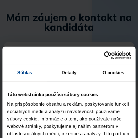
Mám záujem o kontakt na
kandidáta
Vyberte balík
Single
1 kandidát
Súhlas
Detaily
O cookies
119 €
bez DPH
Táto webstránka používa súbory cookies
Extra
Na prispôsobenie obsahu a reklám, poskytovanie funkcií
5 kandidátov
sociálnych médií a analýzu návštevnosti používame
490 €
bez DPH
súbory cookie. Informácie o tom, ako používate naše
webové stránky, poskytujeme aj našim partnerom v
Superior
oblasti sociálnych médií, inzercie a analýzy. Títo partneri
10 kandidátov