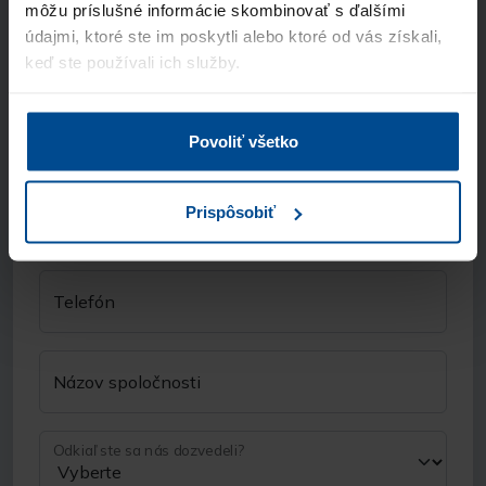
môžu príslušné informácie skombinovať s ďalšími
890 €
bez DPH
údajmi, ktoré ste im poskytli alebo ktoré od vás získali,
keď ste používali ich služby.
Kontaktné údaje
Meno a priezvisko
Povoliť všetko
Prispôsobiť
E-mail
Telefón
Názov spoločnosti
Odkiaľ ste sa nás dozvedeli?