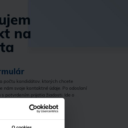
ujem
kt na
ta
rmulár
ľa počtu kandidátov, ktorých chcete
te nám svoje kontaktné údaje. Po odoslaní
 s potvrdením prijatia žiadosti. Ide o
ku.
O cookies