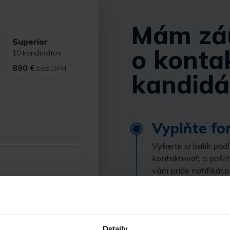
Mám zá
Superior
o konta
10 kandidátov
890 €
bez DPH
kandidá
Vyplňte fo
Vyberte si balík pod
kontaktovať, a pošli
vám príde notifikácia
nazáväznú objednáv
Kontakt
Detaily