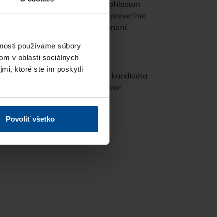
bude kontaktovať náš recruiter ohľadom
 pozície. Následne u kandidáta preveríme
u a jeho účasť na výberovom konaní.
vnosti používame súbory
om v oblasti sociálnych
mi, ktoré ste im poskytli
lientskej zóne úplný životopis kandidáta,
kontaktovať a pozvať na pohovor.
Povoliť všetko