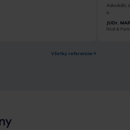
JUDr. MA
Rödl & Partne
Všetky referencie