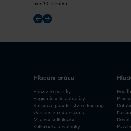
ako 80 klientom.
Hľadám prácu
Hľad
Pracovné ponuky
Headh
Registrácia do databázy
Predse
Kariérové poradenstvo a koučing
Datab
Odmena za odporúčanie
Kouči
Mzdová kalkulačka
Devel
Kalkulačka dovolenky
Psycho