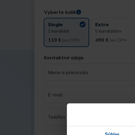
Vyberte balík
Single
Extra
1 kandidát
5 kandidátov
119 €
490 €
bez DPH
bez DPH
Kontaktné údaje
Meno a priezvisko
E-mail
Telefón
Súhlas