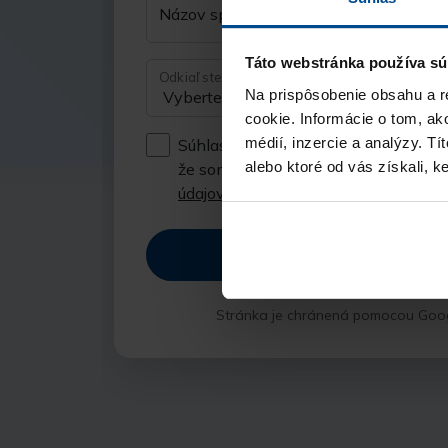
Názov spoločnosti
Táto webstránka používa sú
Odkiaľ ste sa nás dozvedeli?
Na prispôsobenie obsahu a r
cookie. Informácie o tom, ak
médií, inzercie a analýzy. Tí
Súhlasím so spracúvaním
osobných 
alebo ktoré od vás získali, ke
že som sa oboznámil so
zásadami o
údajov
Odoslať
Stránka je chránená pomocou Goo