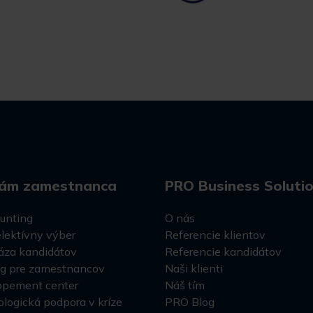
ám zamestnanca
PRO Business Soluti
unting
O nás
lektívny výber
Referencie klientov
áza kandidátov
Referencie kandidátov
ng pre zamestnancov
Naši klienti
opement center
Náš tím
logická podpora v kríze
PRO Blog