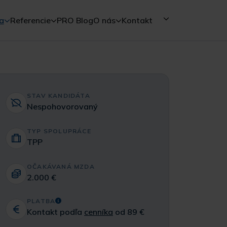
a
Referencie
PRO Blog
O nás
Kontakt
STAV KANDIDÁTA
Nespohovorovaný
TYP SPOLUPRÁCE
TPP
OČAKÁVANÁ MZDA
2.000 €
PLATBA
Kontakt podľa
cenníka
od 89 €