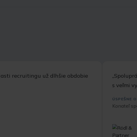
sti recruitingu už dlhšie obdobie
,,Spolupr
s veľmi v
ÚSPEŠNE O
Konateľ sp