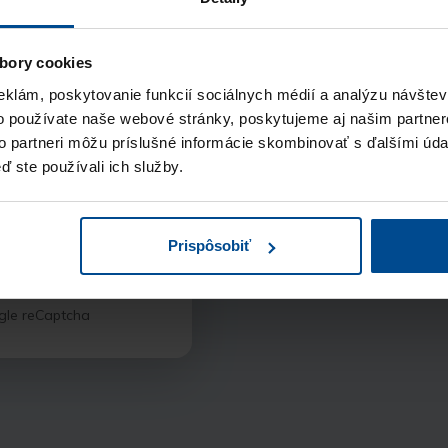
V krátkom čase vás 
objednávky a popisu
záujem o vašu pozíci
bory cookies
eklám, poskytovanie funkcií sociálnych médií a analýzu návšte
Pohovor
o používate naše webové stránky, poskytujeme aj našim partner
to partneri môžu príslušné informácie skombinovať s ďalšími údaj
údajov
a vyhlasujem,
Sprístupníme vám v k
ď ste používali ich služby.
chrany osobných
následne ho môžete 
Prispôsobiť
gle reCaptcha