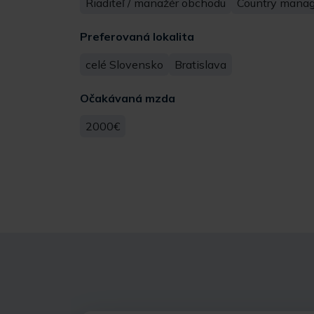
Riaditeľ / manažér obchodu
Country manag
Preferovaná lokalita
celé Slovensko
Bratislava
Očakávaná mzda
2000€