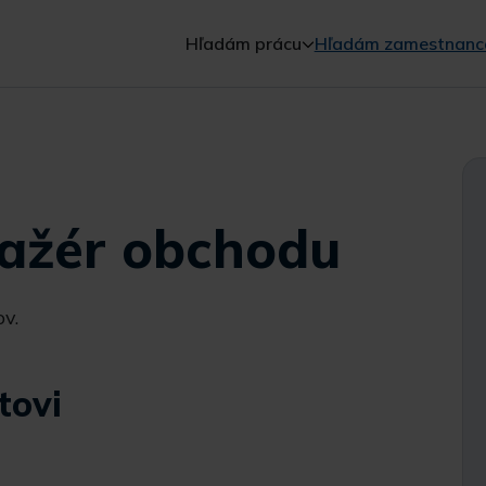
Hľadám prácu
Hľadám zamestnanc
nažér obchodu
v.
tovi