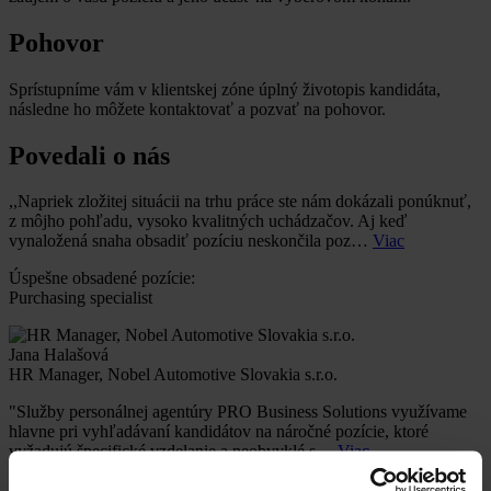
Pohovor
Sprístupníme vám v klientskej zóne úplný životopis kandidáta,
následne ho môžete kontaktovať a pozvať na pohovor.
Povedali o nás
,,Napriek zložitej situácii na trhu práce ste nám dokázali ponúknuť,
z môjho pohľadu, vysoko kvalitných uchádzačov. Aj keď
vynaložená snaha obsadiť pozíciu neskončila poz…
Viac
Úspešne obsadené pozície:
Purchasing specialist
Jana Halašová
HR Manager, Nobel Automotive Slovakia s.r.o.
"Služby personálnej agentúry PRO Business Solutions využívame
hlavne pri vyhľadávaní kandidátov na náročné pozície, ktoré
vyžadujú špecifické vzdelanie a neobvyklé s…
Viac
Úspešne obsadené pozície: