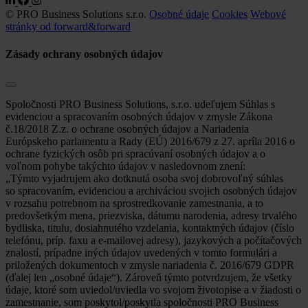
© PRO Business Solutions s.r.o.
Osobné údaje
Cookies
Webové
stránky od forward&forward
Zásady ochrany osobných údajov
Spoločnosti PRO Business Solutions, s.r.o. udeľujem Súhlas s
evidenciou a spracovaním osobných údajov v zmysle Zákona
č.18/2018 Z.z. o ochrane osobných údajov a Nariadenia
Európskeho parlamentu a Rady (EÚ) 2016/679 z 27. apríla 2016 o
ochrane fyzických osôb pri spracúvaní osobných údajov a o
voľnom pohybe takýchto údajov v nasledovnom znení:
„Týmto vyjadrujem ako dotknutá osoba svoj dobrovoľný súhlas
so spracovaním, evidenciou a archiváciou svojich osobných údajov
v rozsahu potrebnom na sprostredkovanie zamestnania, a to
predovšetkým mena, priezviska, dátumu narodenia, adresy trvalého
bydliska, titulu, dosiahnutého vzdelania, kontaktných údajov (číslo
telefónu, príp. faxu a e-mailovej adresy), jazykových a počítačových
znalostí, prípadne iných údajov uvedených v tomto formulári a
priložených dokumentoch v zmysle nariadenia č. 2016/679 GDPR
(ďalej len „osobné údaje“). Zároveň týmto potvrdzujem, že všetky
údaje, ktoré som uviedol/uviedla vo svojom životopise a v žiadosti o
zamestnanie, som poskytol/poskytla spoločnosti PRO Business