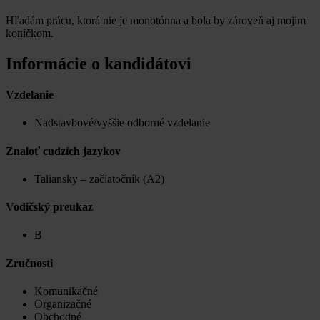
Hľadám prácu, ktorá nie je monotónna a bola by zároveň aj mojim
koníčkom.
Informácie o kandidátovi
Vzdelanie
Nadstavbové/vyššie odborné vzdelanie
Znaloť cudzích jazykov
Taliansky – začiatočník (A2)
Vodičský preukaz
B
Zručnosti
Komunikačné
Organizačné
Obchodné