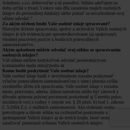
Solutions, s.r.o. dobrovoľne a sú pravdivé. Súhlas udeľujem na
dobu určitú v trvaní 3 rokov odo dňa zaradenia mojich osobných
údajov do personálnej databázy alebo pokiaľ sa nerozhodnem svoj
súhlas odvolať.“
Za akým účelom budú Vaše osobné údaje spracované?
Hlavným účelom spracovania, správy a archivácie Vašich osobných
údajov je ich evidencia pre sprostredkovávanie (aj opakované)
vhodnej pracovnej pozície u budúcich potenciálnych
zamestnávateľov.
Akým spôsobom môžete odvolať svoj súhlas so spracovaním
osobných údajov?
Váš súhlas môžete kedykoľvek odvolať prostredníctvom
kontaktného mailu info@probs.sk
Komu budú poskytnuté Vaše osobné údaje?
Vaše osobné údaje budú v nevyhnutnom rozsahu poskytnuté
výlučne potenciálnym zamestnávateľom v rámci plnenia vyššie
uvedeného účelu ich spracúvania. Vaše osobné údaje v rozsahu
meno, priezvisko, adresa, dátum narodenia môžu byť zároveň z
dôvodu splnenia právnej povinnosti poskytnuté aj Ústrediu práce,
sociálnych vecí a rodiny v zmysle ust. § 28 písm. b) bod 1. zákona
č. 5/2004 Z.z. o službách zamestnanosti. Ako dotknutá osoba
potvrdzujete a dávate súhlas na cezhraničné poskytnutie a
sprístupnenie Vašich údajov aj do tretích krajín, ktoré nemusia
zaručovať primeranú ochranu Vašich osobných údajov.