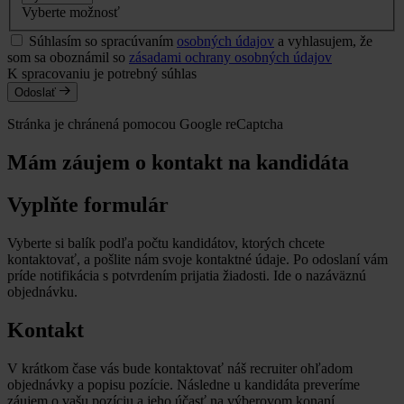
Vyberte možnosť
Súhlasím so spracúvaním
osobných údajov
a vyhlasujem, že
som sa oboznámil so
zásadami ochrany osobných údajov
K spracovaniu je potrebný súhlas
Odoslať
Stránka je chránená pomocou Google reCaptcha
Mám záujem o kontakt na kandidáta
Vyplňte formulár
Vyberte si balík podľa počtu kandidátov, ktorých chcete
kontaktovať, a pošlite nám svoje kontaktné údaje. Po odoslaní vám
príde notifikácia s potvrdením prijatia žiadosti. Ide o nazáväznú
objednávku.
Kontakt
V krátkom čase vás bude kontaktovať náš recruiter ohľadom
objednávky a popisu pozície. Následne u kandidáta preveríme
záujem o vašu pozíciu a jeho účasť na výberovom konaní.