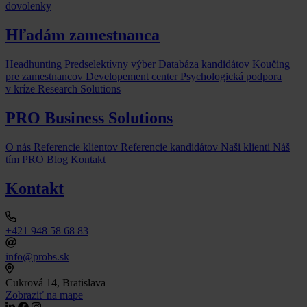
dovolenky
Hľadám zamestnanca
Headhunting
Predselektívny výber
Databáza kandidátov
Koučing
pre zamestnancov
Developement center
Psychologická podpora
v kríze
Research Solutions
PRO Business Solutions
O nás
Referencie klientov
Referencie kandidátov
Naši klienti
Náš
tím
PRO Blog
Kontakt
Kontakt
+421 948 58 68 83
info@probs.sk
Cukrová 14, Bratislava
Zobraziť na mape