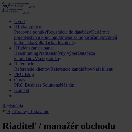
Úvod
Hľadám prácu
Pracovné ponuky
Registrácia do databázy
Kariérové
poradenstvo a koučing
Odmena za odporúčanie
Mzdová
kalkulačka
Kalkulačka dovolenky
Hľadám zamestnanca
Headhunting
Predselektívny výber
Databáza
kandidátov
Všetky služby
Referencie
Referencie klientov
Referencie kandidátov
Naši klienti
PRO Blog
O nás
PRO Business Solutions
Náš tím
Kontakt
Registrácia
Späť na vyhľadávanie
Riaditeľ / manažér obchodu