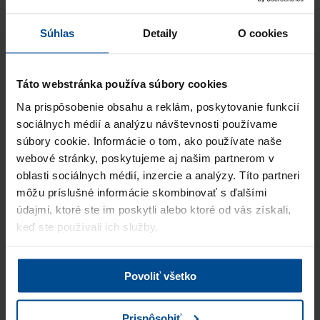
Manažér vývoja a implementácie technológií, Marketingový
manažér, Senior Marketi…
Súhlas
Detaily
O cookies
Ing. Zuzana Chrenčíková
HR Manager / Senior Executive, Cord Blood Center AG
Táto webstránka používa súbory cookies
„Spolupráce s PRO Business Solutions je vždy velmi příjemná
Na prispôsobenie obsahu a reklám, poskytovanie funkcií
a vážíme si jejich profesionálního přístupu. Oceňujeme zejména
sociálnych médií a analýzu návštevnosti používame
kvalitu doporučovaných kandidátů a ta…
Viac
súbory cookie. Informácie o tom, ako používate naše
Úspešne obsadené pozície:
webové stránky, poskytujeme aj našim partnerom v
Senior Advokát, Advokát (obchodné právo, fúzie a akvizície),
Asistent/ka pr…
oblasti sociálnych médií, inzercie a analýzy. Títo partneri
môžu príslušné informácie skombinovať s ďalšími
údajmi, ktoré ste im poskytli alebo ktoré od vás získali,
Ing. Daniel Soukup
HR ředitel, HAVEL & PARTNERS s.r.o.
keď ste používali ich služby.
„Spoluprácu s pani Harvaníkovou a s pani Stránskou zo spoločnosti
PRO Business Solutions hodnotím ako vynikajúcu. Veľmi si vážim
ich záujem čo najlepšie pochopi…
Viac
Povoliť všetko
Úspešne obsadené pozície:
Product Manager
Prispôsobiť