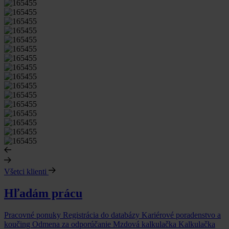
Všetci klienti
Hľadám prácu
Pracovné ponuky
Registrácia do databázy
Kariérové poradenstvo a
koučing
Odmena za odporúčanie
Mzdová kalkulačka
Kalkulačka