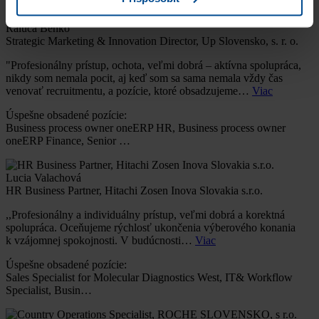
Raluca Benko
Strategic Marketing & Innovation Director, Up Slovensko, s. r. o.
"Profesionálny prístup, ochota, veľmi dobrá – aktívna spolupráca,
nikdy som nemala pocit, aj keď som sa sama nemala vždy čas
venovať recruitmentu, a pozície, ktoré obsadzujeme…
Viac
Úspešne obsadené pozície:
Business process owner oneERP HR, Business process owner
oneERP Finance, Senior …
Lucia Valachová
HR Business Partner, Hitachi Zosen Inova Slovakia s.r.o.
,,Profesionálny a individuálny prístup, veľmi dobrá a korektná
spolupráca. Oceňujeme rýchlosť ukončenia výberového konania
k vzájomnej spokojnosti. V budúcnosti…
Viac
Úspešne obsadené pozície:
Sales Specialist for Molecular Diagnostics West, IT& Workflow
Specialist, Busin…