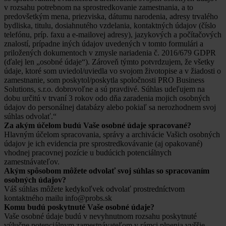
v rozsahu potrebnom na sprostredkovanie zamestnania, a to
predovšetkým mena, priezviska, dátumu narodenia, adresy trvalého
bydliska, titulu, dosiahnutého vzdelania, kontaktných údajov (číslo
telefónu, príp. faxu a e-mailovej adresy), jazykových a počítačových
znalostí, prípadne iných údajov uvedených v tomto formulári a
priložených dokumentoch v zmysle nariadenia č. 2016/679 GDPR
(ďalej len „osobné údaje“). Zároveň týmto potvrdzujem, že všetky
údaje, ktoré som uviedol/uviedla vo svojom životopise a v žiadosti o
zamestnanie, som poskytol/poskytla spoločnosti PRO Business
Solutions, s.r.o. dobrovoľne a sú pravdivé. Súhlas udeľujem na
dobu určitú v trvaní 3 rokov odo dňa zaradenia mojich osobných
údajov do personálnej databázy alebo pokiaľ sa nerozhodnem svoj
súhlas odvolať.“
Za akým účelom budú Vaše osobné údaje spracované?
Hlavným účelom spracovania, správy a archivácie Vašich osobných
údajov je ich evidencia pre sprostredkovávanie (aj opakované)
vhodnej pracovnej pozície u budúcich potenciálnych
zamestnávateľov.
Akým spôsobom môžete odvolať svoj súhlas so spracovaním
osobných údajov?
Váš súhlas môžete kedykoľvek odvolať prostredníctvom
kontaktného mailu info@probs.sk
Komu budú poskytnuté Vaše osobné údaje?
Vaše osobné údaje budú v nevyhnutnom rozsahu poskytnuté
výlučne potenciálnym zamestnávateľom v rámci plnenia vyššie