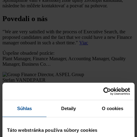
Sprístupníme vám v klientskej zóne úplný životopis kandidáta,
následne ho môžete kontaktovať a pozvať na pohovor.
Povedali o nás
"We are very satisfied with the process of Executive Search, the
proposed candidates and the fact that we could have a new Finance
manager onboard in such a short time."
Viac
Úspešne obsadené pozície:
Plant Manager, Finance Manager, Accounting Manager, Quality
Manager, Business Co…
Stefan VANDEPAER
Group Finance Director, ASPEL Group
,,Spolupráca s PRO Business Solutions bola veľmi profesionálna
a promptná. Výsledok bol veľmi pozitívny a to úspešným
rozšírením nášho pracovného tímu vhodným kandid…
Viac
Súhlas
Detaily
O cookies
Úspešne obsadené pozície:
Tester
Táto webstránka používa súbory cookies