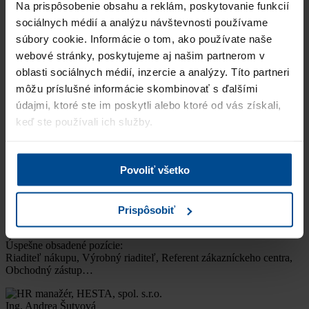
Na prispôsobenie obsahu a reklám, poskytovanie funkcií
Lenka Bokesová
sociálnych médií a analýzu návštevnosti používame
Test and Release Manager, Retailsoft, s. r. o., súčasť skupiny
súbory cookie. Informácie o tom, ako používate naše
Bovertis
webové stránky, poskytujeme aj našim partnerom v
,,Spoločnosť PRO Business Solutions sme oslovili na základe
oblasti sociálnych médií, inzercie a analýzy. Títo partneri
pozitívnej referencie od nášho obchodného partnera. Oceňujeme
môžu príslušné informácie skombinovať s ďalšími
profesionálny prístup a dobrú organizáciu c…
Viac
údajmi, ktoré ste im poskytli alebo ktoré od vás získali,
Úspešne obsadené pozície:
keď ste používali ich služby.
Logistik
Bohumil Košecký
Povoliť všetko
Manager Packaging, Deufol Slovensko s.r.o.
„Spoluprácu so spoločnosťou PRO Business Solutions, s.r.o.
hodnotíme veľmi pozitívne a profesionálne. Nesmierne si vážime
Prispôsobiť
a ceníme ich vysoké nasadenie a o…
Viac
Úspešne obsadené pozície:
Riaditeľ nákupu, Výrobný riaditeľ, Referent zákazníckeho centra,
Obchodný zástup…
Ing. Andrea Šutyová