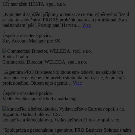
HR manažér, HESTA, spol. s.r.o.
,,Kompletní zajištění přípravy a realizace celého výběrového řízení
ze strany společnosti PROBS proběhlo naprosto profesionálně a s
nadstandarní péčí. Přístup paní Harvan…
Viac
Úspešne obsadené pozície:
Key Account Manager pre SK
Radek Paulín
Commercial Director, WELEDA, spol. s r.o.
,,Agentúru PRO Business Solutions sme oslovili na základe ich
prezentácie na webe. Od prvého stretnutia bolo jasné, že pracujú
profesionálne. Okrem tejto agentú…
Viac
Úspešne obsadené pozície:
Vedúci/vedúca pre obchod a marketing
Ing.arch. Darina Lalíková CSc.
konateľka a šéfredaktorka, Vydavateľstvo Eurostav spol. s r.o.
"Spolupráca s personálnou agentúrou PRO Business Solutions nám