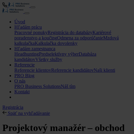
Úvod
Hľadám prácu
Pracovné ponuky
Registrácia do databázy
Kariérové
poradenstvo a koučing
Odmena za odporúčanie
Mzdová
kalkulačka
Kalkulačka dovolenky
Hľadám zamestnanca
Headhunting
Predselektívny výber
Databáza
kandidátov
Všetky služby
Referencie
Referencie klientov
Referencie kandidátov
Naši klienti
PRO Blog
O nás
PRO Business Solutions
Náš tím
Kontakt
Registrácia
Späť na vyhľadávanie
Projektový manažér – obchod