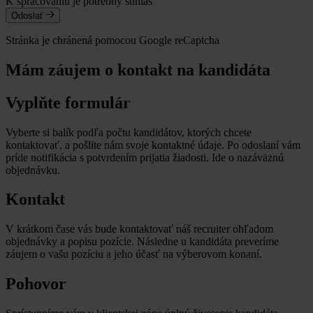
K spracovaniu je potrebný súhlas
Odoslať
Stránka je chránená pomocou Google reCaptcha
Mám záujem o kontakt na kandidáta
Vyplňte formulár
Vyberte si balík podľa počtu kandidátov, ktorých chcete
kontaktovať, a pošlite nám svoje kontaktné údaje. Po odoslaní vám
príde notifikácia s potvrdením prijatia žiadosti. Ide o nazáväznú
objednávku.
Kontakt
V krátkom čase vás bude kontaktovať náš recruiter ohľadom
objednávky a popisu pozície. Následne u kandidáta preveríme
záujem o vašu pozíciu a jeho účasť na výberovom konaní.
Pohovor