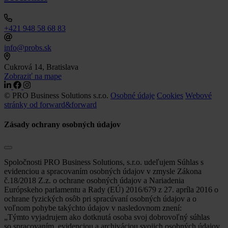
+421 948 58 68 83
info@probs.sk
Cukrová 14, Bratislava
Zobraziť na mape
© PRO Business Solutions s.r.o.
Osobné údaje
Cookies
Webové
stránky od forward&forward
Zásady ochrany osobných údajov
Spoločnosti PRO Business Solutions, s.r.o. udeľujem Súhlas s
evidenciou a spracovaním osobných údajov v zmysle Zákona
č.18/2018 Z.z. o ochrane osobných údajov a Nariadenia
Európskeho parlamentu a Rady (EÚ) 2016/679 z 27. apríla 2016 o
ochrane fyzických osôb pri spracúvaní osobných údajov a o
voľnom pohybe takýchto údajov v nasledovnom znení:
„Týmto vyjadrujem ako dotknutá osoba svoj dobrovoľný súhlas
so spracovaním, evidenciou a archiváciou svojich osobných údajov