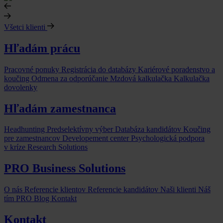
Všetci klienti
Hľadám prácu
Pracovné ponuky
Registrácia do databázy
Kariérové poradenstvo a
koučing
Odmena za odporúčanie
Mzdová kalkulačka
Kalkulačka
dovolenky
Hľadám zamestnanca
Headhunting
Predselektívny výber
Databáza kandidátov
Koučing
pre zamestnancov
Developement center
Psychologická podpora
v kríze
Research Solutions
PRO Business Solutions
O nás
Referencie klientov
Referencie kandidátov
Naši klienti
Náš
tím
PRO Blog
Kontakt
Kontakt