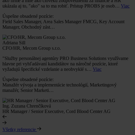
ako firme a mne ako človeku zodpovednému za financie a HR
ukázala aj to, "ako" sa to ma robiť. Prístup PROBS je osob…
Viac
Úspešne obsadené pozície:
Field Sales Manager, Area Sales Manager FMCG, Key Account
Manager, Obchodný zást…
Adriana Sill
CFO/HR, Mecom Group s.r.o.
"Služby personálnej agentúry PRO Business Solutions využívame
hlavne pri vyhľadávaní kandidátov na náročné pozície, ktoré
vyžadujú špecifické vzdelanie a neobvyklé s…
Viac
Úspešne obsadené pozície:
Manažér vývoja a implementácie technológií, Marketingový
manažér, Senior Marketi…
Ing. Zuzana Chrenčíková
HR Manager / Senior Executive, Cord Blood Center AG
Všetky referencie