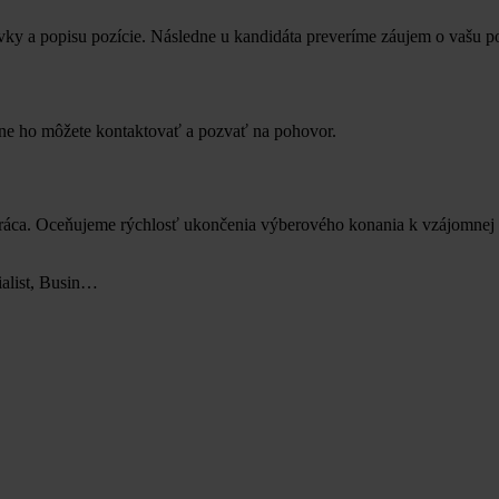
ky a popisu pozície. Následne u kandidáta preveríme záujem o vašu p
dne ho môžete kontaktovať a pozvať na pohovor.
lupráca. Oceňujeme rýchlosť ukončenia výberového konania k vzájomne
ialist, Busin…