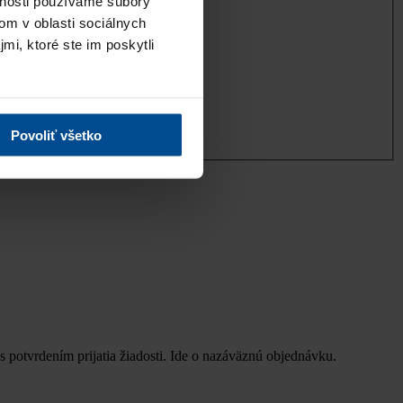
vnosti používame súbory
om v oblasti sociálnych
mi, ktoré ste im poskytli
Povoliť všetko
s potvrdením prijatia žiadosti. Ide o nazáväznú objednávku.