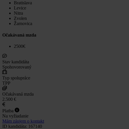
Bratislava
Levice
Nitra
Zvolen
Žarnovica
Očakávaná mzda
2500€
Stav kandidáta
Spohovorovaný
Typ spolupráce
TPP
Očakávaná mzda
2.500 €
Platba
Na vyžiadanie
Mám záujem o kontakt
ID kandidáta: 167140