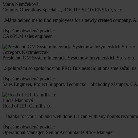
Mária Nemčeková
Country Operations Specialist, ROCHE SLOVENSKO, s r.o.
,,Mária helped me to find employees for a newly created company. Alt
Úspešne obsadené pozície:
CAx/PLM sales engineer
Grzegorz Kazimierczak
President, GM System Integracja Systemow Inzynierskich Sp. z o.o.
,,Spoluprácu so spoločnosťou PRO Business Solutions sme začali na z
Úspešne obsadené pozície:
Sales Engineer, Project Support, Technicko - obchodný zástupca, C
Lucia Machová
Head of HR, Camfil s.r.o.
"Thanks for your job and well done!!! I can with any doubts recomm
Úspešne obsadené pozície:
Operational Manager, Senior Accountant/Office Manager