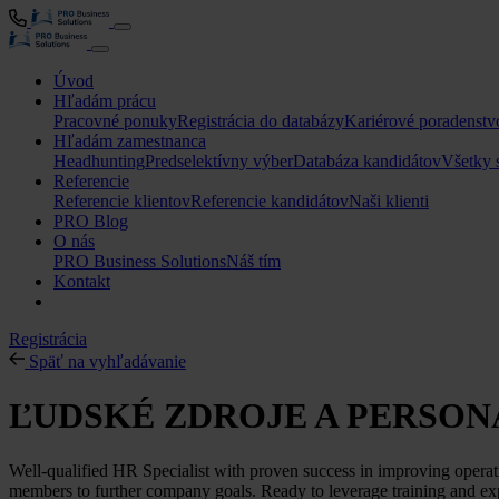
Úvod
Hľadám prácu
Pracovné ponuky
Registrácia do databázy
Kariérové poradenstv
Hľadám zamestnanca
Headhunting
Predselektívny výber
Databáza kandidátov
Všetky 
Referencie
Referencie klientov
Referencie kandidátov
Naši klienti
PRO Blog
O nás
PRO Business Solutions
Náš tím
Kontakt
Registrácia
Späť na vyhľadávanie
ĽUDSKÉ ZDROJE A PERSON
Well-qualified HR Specialist with proven success in improving operati
members to further company goals. Ready to leverage training and exp