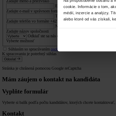
Na prispôsobenie obsahu a r
Zadajte meno a priezvisko
E-mail
cookie. Informácie o tom, ak
Zadajte e-mail v správnom formáte
médií, inzercie a analýzy. Tí
Telefón
alebo ktoré od vás získali, ke
Zadajte telefón vo formáte +421 912 345 678
Názov spoločnosti
Zadajte názov spoločnosti
Odkiaľ ste sa nás dozvedeli?
Vyberte možnosť
Súhlasím so spracúvaním
osobných údajov
a vyhlasujem, že som
K spracovaniu je potrebný súhlas
Odoslať
Stránka je chránená pomocou Google reCaptcha
Mám záujem o kontakt na kandidáta
Vyplňte formulár
Vyberte si balík podľa počtu kandidátov, ktorých chcete kontaktovať, 
Kontakt