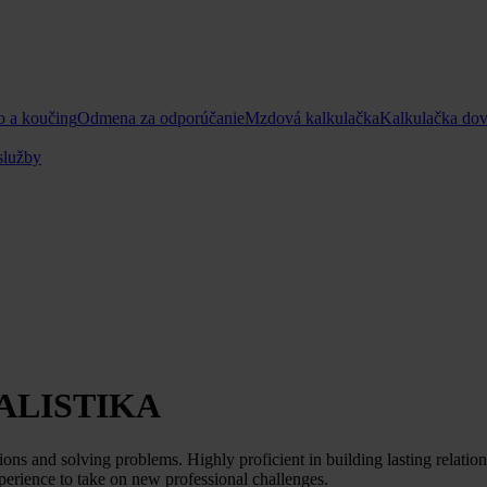
o a koučing
Odmena za odporúčanie
Mzdová kalkulačka
Kalkulačka do
služby
ALISTIKA
ons and solving problems. Highly proficient in building lasting relatio
erience to take on new professional challenges.