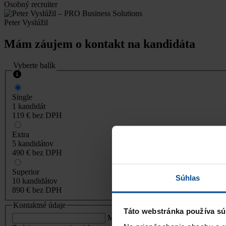
Osobný recruiter
Peter Vyslúžil
Mám záujem o kontakt na kandidáta
Vyberte balík
Single
1 kandidát
119 €
bez DPH
Extra
5 kandidátov
490 €
bez DPH
Superior
Súhlas
10 kandidátov
890 €
bez DPH
Kontaktné údaje
Táto webstránka používa sú
Meno a priezvisko