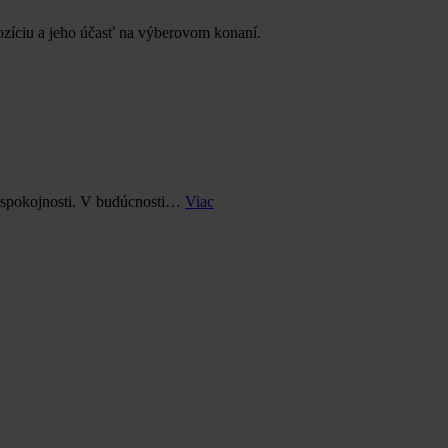
ozíciu a jeho účasť na výberovom konaní.
j spokojnosti. V budúcnosti…
Viac