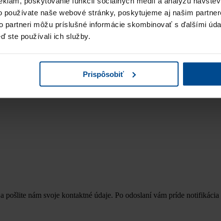
eklám, poskytovanie funkcií sociálnych médií a analýzu návšte
o používate naše webové stránky, poskytujeme aj našim partner
to partneri môžu príslušné informácie skombinovať s ďalšími údaj
ď ste používali ich služby.
Prispôsobiť
 sa oboznámil so
zásadami ochrany osobných údajov
a pošlite nám svoje kontaktné údaje. Po odoslaní vám príde notifikácia 