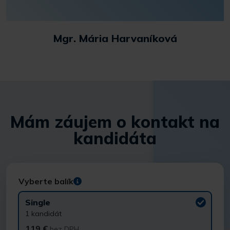
Mgr. Mária Harvaníková
Mám záujem o kontakt na
kandidáta
Vyberte balík
Single
1 kandidát
119 €
bez DPH