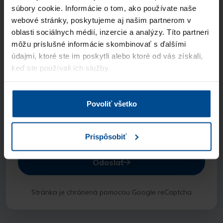
Telefón
súbory cookie. Informácie o tom, ako používate naše
webové stránky, poskytujeme aj našim partnerom v
oblasti sociálnych médií, inzercie a analýzy. Títo partneri
Názov spoločnosti
môžu príslušné informácie skombinovať s ďalšími
údajmi, ktoré ste im poskytli alebo ktoré od vás získali,
keď ste používali ich služby.
Odkiaľ ste sa nás dozvedeli?
Povoliť všetko
Súhlasím so spracúvaním
osobných údajov
a vyhlasujem, že som sa oboznámil so
zásadami ochrany osobných údajov
Prispôsobiť
Odoslať
Stránka je chránená pomocou Google reCaptcha