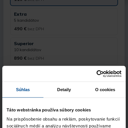
Extra
5 kandidátov
490 €
bez DPH
Superior
10 kandidátov
890 €
bez DPH
Kontaktné údaje
Meno a priezvisko
Súhlas
Detaily
O cookies
E-mail
Táto webstránka používa súbory cookies
Na prispôsobenie obsahu a reklám, poskytovanie funkcií
sociálnych médií a analýzu návštevnosti používame