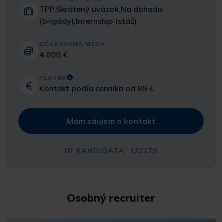
TPP,Skrátený úväzok,Na dohodu
(brigády),Internship (stáž)
OČAKÁVANÁ MZDA
4.000 €
PLATBA
Kontakt podľa
cenníka
od 89 €
Mám záujem o kontakt
ID KANDIDÁTA: 172279
Osobný recruiter