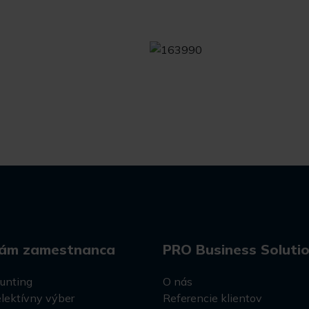
ám zamestnanca
PRO Business Soluti
unting
O nás
lektívny výber
Referencie klientov