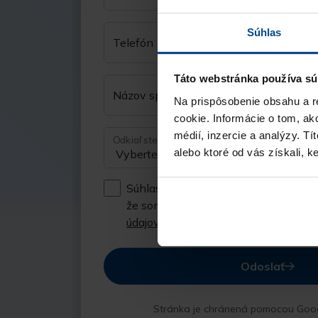
Súhlas
Telefón
Táto webstránka používa sú
Názov spoločnosti
Na prispôsobenie obsahu a r
cookie. Informácie o tom, ak
médií, inzercie a analýzy. Tí
Odkiaľ ste sa nás dozvedeli?
alebo ktoré od vás získali, ke
Súhlasím so spracúvaním
osobných 
že som sa oboznámil so
zásadami o
údajov
Odoslať
Stránka je chránená pomocou Goo