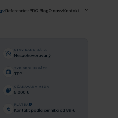
a
Referencie
PRO Blog
O nás
Kontakt
STAV KANDIDÁTA
Nespohovorovaný
TYP SPOLUPRÁCE
TPP
OČAKÁVANÁ MZDA
5.000 €
PLATBA
Kontakt podľa
cenníka
od 89 €