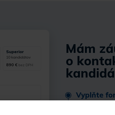
Mám zá
Superior
o konta
10 kandidátov
890 €
bez DPH
kandidá
Vyplňte fo
Vyberte si balík pod
kontaktovať, a pošli