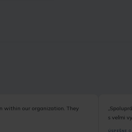
ion within our organization. They
,,Spolupr
s veľmi v
ÚSPEŠNE O