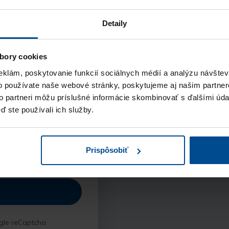
vám príde notifikácia
nazáväznú objednáv
Detaily
Kontakt
bory cookies
V krátkom čase vás 
eklám, poskytovanie funkcií sociálnych médií a analýzu návšte
objednávky a popisu
o používate naše webové stránky, poskytujeme aj našim partner
záujem o vašu pozíci
to partneri môžu príslušné informácie skombinovať s ďalšími údaj
ď ste používali ich služby.
Pohovor
údajov
a vyhlasujem,
Sprístupníme vám v k
chrany osobných
Prispôsobiť
následne ho môžete 
gle reCaptcha