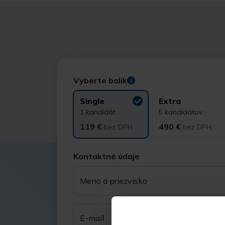
Vyberte balík
Single
Extra
1 kandidát
5 kandidátov
119 €
490 €
bez DPH
bez DPH
Kontaktné údaje
Meno a priezvisko
E-mail