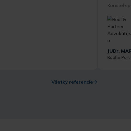
Konateľ sp
JUDr. MA
Rödl & Partne
Všetky referencie