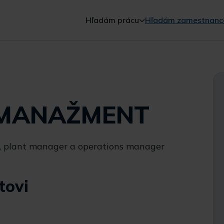
Hľadám prácu
Hľadám zamestnanc
MANAŽMENT
y, plant manager a operations manager
tovi