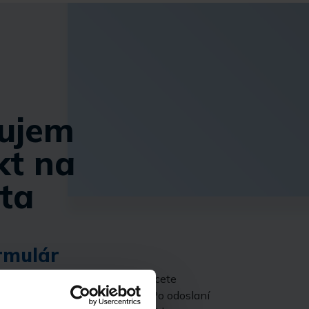
ujem
kt na
ta
rmulár
ľa počtu kandidátov, ktorých chcete
te nám svoje kontaktné údaje. Po odoslaní