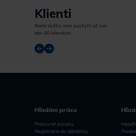
Klienti
Naše služby sme poskytli už viac
ako 80 klientom.
Hľadám prácu
Hľad
Pracovné ponuky
Headh
Registrácia do databázy
Predse