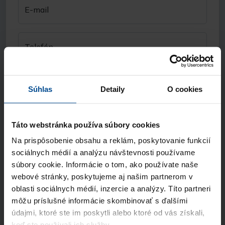
E-mail
Telefón
Názov spoločnosti
Súhlas
Detaily
O cookies
Odkiaľ ste sa nás dozvedeli?
Táto webstránka používa súbory cookies
Na prispôsobenie obsahu a reklám, poskytovanie funkcií
Súhlasím so spracúvaním
osobných údajov
sociálnych médií a analýzu návštevnosti používame
a vyhlasujem, že som sa oboznámil so
súbory cookie. Informácie o tom, ako používate naše
zásadami ochrany osobných údajov
webové stránky, poskytujeme aj našim partnerom v
oblasti sociálnych médií, inzercie a analýzy. Títo partneri
môžu príslušné informácie skombinovať s ďalšími
Odoslať
údajmi, ktoré ste im poskytli alebo ktoré od vás získali,
keď ste používali ich služby.