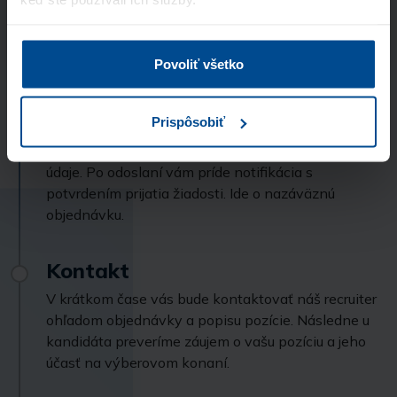
Stránka je chránená pomocou Google reCaptcha
Povoliť všetko
Vyplňte formulár
Prispôsobiť
Vyberte si balík podľa počtu kandidátov, ktorých
chcete kontaktovať, a pošlite nám svoje kontaktné
údaje. Po odoslaní vám príde notifikácia s
potvrdením prijatia žiadosti. Ide o nazáväznú
objednávku.
Kontakt
V krátkom čase vás bude kontaktovať náš recruiter
ohľadom objednávky a popisu pozície. Následne u
kandidáta preveríme záujem o vašu pozíciu a jeho
účasť na výberovom konaní.