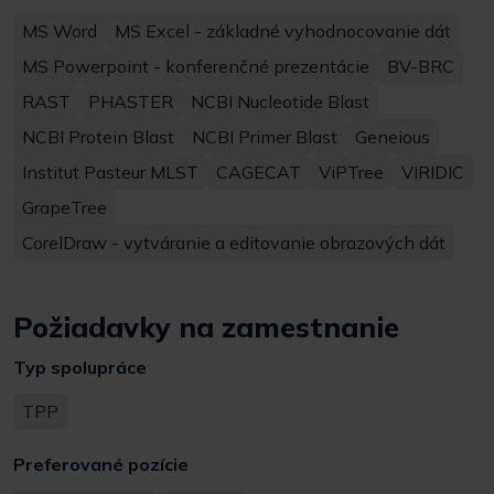
MS Word
MS Excel - základné vyhodnocovanie dát
MS Powerpoint - konferenčné prezentácie
BV-BRC
RAST
PHASTER
NCBI Nucleotide Blast
NCBI Protein Blast
NCBI Primer Blast
Geneious
Institut Pasteur MLST
CAGECAT
ViPTree
VIRIDIC
GrapeTree
CorelDraw - vytváranie a editovanie obrazových dát
Požiadavky na zamestnanie
Typ spolupráce
TPP
Preferované pozície