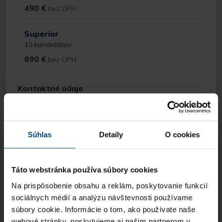
490 €
bez DPH
Superior
10 kandidátov
890 €
bez DPH
Kontaktné údaje
Meno a priezvisko
Súhlas
Detaily
O cookies
E-mail
Táto webstránka používa súbory cookies
Na prispôsobenie obsahu a reklám, poskytovanie funkcií
Telefón
sociálnych médií a analýzu návštevnosti používame
súbory cookie. Informácie o tom, ako používate naše
webové stránky, poskytujeme aj našim partnerom v