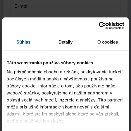
E-mail
Telefón
Súhlas
Detaily
O cookies
Názov spoločnosti
Táto webstránka používa súbory cookies
Odkiaľ ste sa nás dozvedeli?
Na prispôsobenie obsahu a reklám, poskytovanie funkcií
sociálnych médií a analýzu návštevnosti používame
súbory cookie. Informácie o tom, ako používate naše
Súhlasím so spracúvaním
osobných údajov
webové stránky, poskytujeme aj našim partnerom v
a vyhlasujem, že som sa oboznámil so
oblasti sociálnych médií, inzercie a analýzy. Títo partneri
zásadami ochrany osobných údajov
môžu príslušné informácie skombinovať s ďalšími
údajmi, ktoré ste im poskytli alebo ktoré od vás získali,
Odoslať
keď ste používali ich služby.